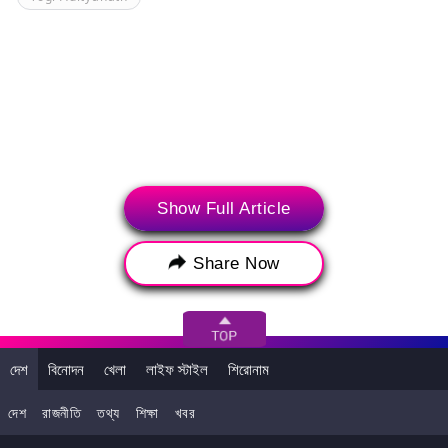
Show Full Article
Share Now
>
আপনি এটাও পছন্দ করতে পারেন
দেশ
বিনোদন
খেলা
লাইফ স্টাইল
শিরোনাম
দেশ
রাজনীতি
তথ্য
শিক্ষা
খবর