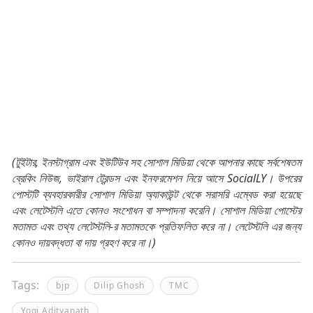
(টুইটার, ইনস্টাগ্রাম এবং ইউটিউব সহ সোশাল মিডিয়া থেকে আপনার কাছে সর্বশেষতম
ব্রেকিং নিউজ, ভাইরাল ট্রেন্ডস এবং ইনফরমেশন নিয়ে আসে SocialLY। উপরের
পোস্টটি ব্যবহারকারীর সোশাল মিডিয়া অ্যাকাউন্ট থেকে সরাসরি এম্বেড করা হয়েছে
এবং লেটেস্টলি এতে কোনও সংশোধন বা সম্পাদনা করেনি। সোশাল মিডিয়া পোস্টের
মতামত এবং তথ্য লেটেস্টলি-র মতামতকে প্রতিফলিত করে না। লেটেস্টলি এর জন্য
কোনও দায়বদ্ধতা বা দায় গ্রহণ করে না।)
Tags:
bjp
Dilip Ghosh
TMC
Yogi Adityanath