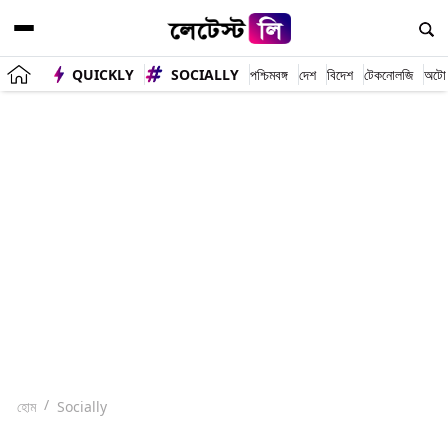
QUICKLY
SOCIALLY
পশ্চিমবঙ্গ
দেশ
বিদেশ
টেকনোলজি
অটো
হোম
Socially