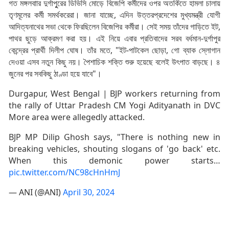
গত মঙ্গলবাার দুর্গাপুুরের ডিভিসি মোড়ে বিজেপি কর্মীদের ওপর অতর্কিতে হামলা চালায়
তৃণমূলের কর্মী সমর্থকরেরা। জানা যাচ্ছে, এদিন উত্তরপ্রদেশের মুখ্যমন্ত্রী যোগী
আদিত্যনাথের সভা থেকে ফিরছিলেন বিজেপির কর্মীরা। সেই সময় তাঁদের গাড়িতে ইট,
পাথর ছুড়ে আক্রমণ করা হয়। এই নিয়ে এবার প্রতিবাদের সরব বর্ধমান-দুর্গাপুর
কেন্দ্রের প্রার্থী দিলীপ ঘোষ। তাঁর মতে, "ইট-পাটকেল ছোড়া, গো ব্যাক স্লোগান
দেওয়া এসব নতুন কিছু নয়। পৈশাচিক শক্তি শুরু হয়েছে বলেই উৎপাত বাড়ছে। ৪
জুনের পর সবকিছু ঠাণ্ডা হয়ে যাবে"।
Durgapur, West Bengal | BJP workers returning from
the rally of Uttar Pradesh CM Yogi Adityanath in DVC
More area were allegedly attacked.
BJP MP Dilip Ghosh says, "There is nothing new in
breaking vehicles, shouting slogans of 'go back' etc.
When this demonic power starts…
pic.twitter.com/NC98cHnHmJ
— ANI (@ANI)
April 30, 2024