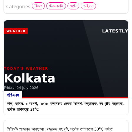
বিদেশ
টেকনোলজি
অটো
ভাইরাল
Categories
পশ্চিমবঙ্গ
আজ, রবিবার, ৯ আগস্ট, ২০২৬: কলকাতায় মেঘলা আকাশ, বজ্রবিদ্যুৎ সহ বৃষ্টির সম্ভাবনা,
সর্বোচ্চ তাপমাত্রা 31°C
শিলিগুড়ি আজকের আবহাওয়া: বজ্রঝড় সহ বৃষ্টি, সর্বোচ্চ তাপমাত্রা 30°C পর্যন্ত