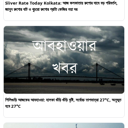
Sliver Rate Today Kolkata: আজ কলকাতায় রুপোর দামে বড় পরিবর্তন,
জানুন রুপোর বাট ও খুচরো রুপোর প্রতি কেজির নয়া দর
শিলিগুড়ি আজকের আবহাওয়া: হালকা গুঁড়ি গুঁড়ি বৃষ্টি, সর্বোচ্চ তাপমাত্রা 27°C, অনুভূত
হবে 27°C