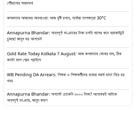
পৌঁছানোর সম্ভাবনা
কলকাতায় আজকের আবহাওয়া: আজ বৃষ্টি চলবে, সর্বোচ্চ তাপমাত্রা 30°C
Annapurna Bhandar: অন্নপূর্ণা ভাণ্ডারের টাকা চলতি মাসের কবে অ্যাকাউন্টে
ঢুকছে! জানুন বড় আপডেট
Gold Rate Today Kolkata 7 August: আজ কলকাতায় সোনার দাম, ঠিক
কতটা বদল গোল্ড প্রাইসে
WB Pending DA Arrears: শিক্ষক ও শিক্ষাকর্মীদের বকেয়া মহার্ঘ ভাতা নিয়ে বড়
খবর
Annapurna Bhandar: অগাস্টে ঢোকেনি ৩০০০ টাকা? অনেকেরই আটকে
অন্নপূর্ণা ভাণ্ডার, জানুন কারণ