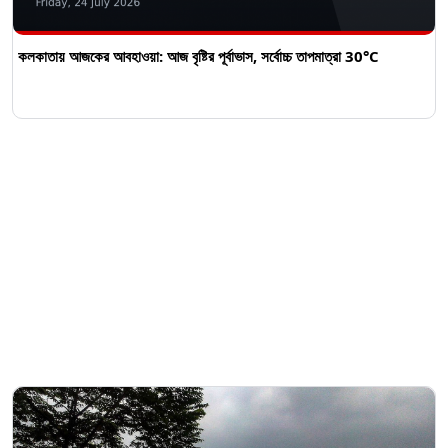
কলকাতায় আজকের আবহাওয়া: আজ বৃষ্টির পূর্বাভাস, সর্বোচ্চ তাপমাত্রা 30°C