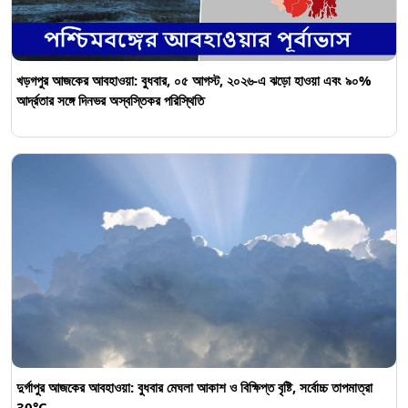
খড়গপুর আজকের আবহাওয়া: বুধবার, ০৫ আগস্ট, ২০২৬-এ ঝড়ো হাওয়া এবং ৯০%
আর্দ্রতার সঙ্গে দিনভর অস্বস্তিকর পরিস্থিতি
দুর্গাপুর আজকের আবহাওয়া: বুধবার মেঘলা আকাশ ও বিক্ষিপ্ত বৃষ্টি, সর্বোচ্চ তাপমাত্রা
30°C