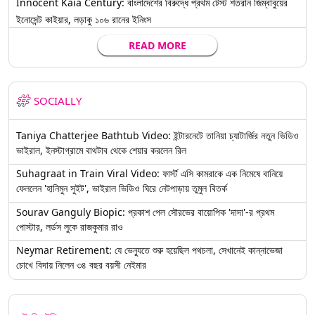
Innocent Kaia Century: বাংলাদেশের বিরুদ্ধে প্রথম টেস্ট শতরান জিম্বাবুয়ের
ইনোসেন্ট কাইয়ার, লড়াকু ১০৬ রানের ইনিংস
READ MORE
SOCIALLY
Taniya Chatterjee Bathtub Video: ইন্টারনেটে তানিয়া চ্যাটার্জির নতুন ভিডিও
ভাইরাল, ইনস্টাগ্রামে বাথটাব থেকে শেয়ার করলেন রিল
Suhagraat in Train Viral Video: ফার্স্ট এসি কামরাকে এক নিমেষে বানিয়ে
ফেললেন 'হানিমুন সুইট', ভাইরাল ভিডিও ঘিরে নেটপাড়ায় তুমুল বিতর্ক
Sourav Ganguly Biopic: প্রকাশ পেল সৌরভের বায়োপিক 'দাদা'-র প্রথম
পোস্টার, লর্ডস লুকে রাজকুমার রাও
Neymar Retirement: যে ভেন্যুতে শুরু হয়েছিল পথচলা, সেখানেই কান্নাভেজা
চোখে বিদায় নিলেন ৩৪ বছর বয়সী নেইমার