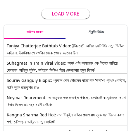
LOAD MORE
সর্বশেষ সংবাদ
ট্রেন্ডিং নিউজ
Taniya Chatterjee Bathtub Video: ইন্টারনেটে তানিয়া চ্যাটার্জির নতুন ভিডিও
ভাইরাল, ইনস্টাগ্রামে বাথটাব থেকে শেয়ার করলেন রিল
Suhagraat in Train Viral Video: ফার্স্ট এসি কামরাকে এক নিমেষে বানিয়ে
ফেললেন 'হানিমুন সুইট', ভাইরাল ভিডিও ঘিরে নেটপাড়ায় তুমুল বিতর্ক
Sourav Ganguly Biopic: প্রকাশ পেল সৌরভের বায়োপিক 'দাদা'-র প্রথম পোস্টার,
লর্ডস লুকে রাজকুমার রাও
Neymar Retirement: যে ভেন্যুতে শুরু হয়েছিল পথচলা, সেখানেই কান্নাভেজা চোখে
বিদায় নিলেন ৩৪ বছর বয়সী নেইমার
Kangna Sharma Red Hot: লাল সিকুইন গাউনে গ্ল্যামারাস লুকে ধরা দিলেন কঙ্গনা
শর্মা, নেটপাড়ায় ভাইরাল নতুন ফটোশুট