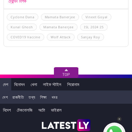
ট্রেন্ডিং টপিক
Cyclone Dana
Mamata Banerjee
Vineet Goyal
Kunal Ghosh
Mamata Banerjee
ISL 2024 25
COVID19 Vaccine
Wolf Attack
Sanjay Roy
দেশ
বিনোদন
খেলা
লাইফ স্টাইল
শিরোনাম
দেশ
রাজনীতি
তথ্য
শিক্ষা
খবর
বিদেশ
টেকনোলজি
অটো
ভাইরাল