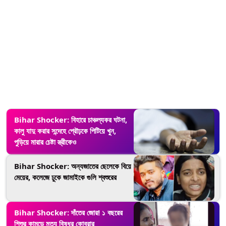
Bihar Shocker: বিহারে চাঞ্চল্যকর ঘটনা,
কালু যাদু করার সন্দেহে প্রৌঢ়কে পিটিয়ে খুন,
পুড়িয়ে মারার চেষ্টা স্ত্রীকেও
Bihar Shocker: অন্যজাতের ছেলেকে বিয়ে
মেয়ের, কলেজে ঢুকে জামাইকে গুলি শ্বশুরের
Bihar Shocker: দাঁতের জোর! ১ বছরের
শিশুর কামড়ে মৃত্যু বিষধর কোবরার