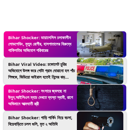
Bihar Shocker: ডায়ালেসিস চলাকালীন
লোডশেডিং, মৃত্যু রোগীর, হাসপাতালের বিরুদ্ধে
গাফিলতির অভিযোগ পরিবারের
Bihar Viral Video: চকোলেট চুরির
অভিযোগে উলঙ্গ করে গোটা গ্রাম ঘোরানো হল পাঁচ
শিশুকে, ভিডিয়ো ভাইরাল হতেই নিন্দের ঝড়
সোশ্যাল মিডিয়ায়
Bihar Shocker: সংসারে জ্বলছে না
উনুন,আইপিএল ম্যাচ দেখতে ব্যস্ত স্বামী, রাগে
অভিমানে আত্মঘাতী স্ত্রী
Bihar Shocker: গাড়ি পার্কিং নিয়ে বচসা,
বিয়েবাড়িতে চলল গুলি, মৃত ২ অতিথি