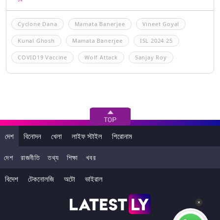
Cyclone Dana
Mamata Banerjee
Vineet Goyal
Kunal Ghosh
Mamata Banerjee
ISL 2024 25
COVID19 Vaccine
Wolf Attack
Sanjay Roy
দেশ
বিনোদন
খেলা
লাইফ স্টাইল
শিরোনাম
দেশ
রাজনীতি
তথ্য
শিক্ষা
খবর
বিদেশ
টেকনোলজি
অটো
ভাইরাল