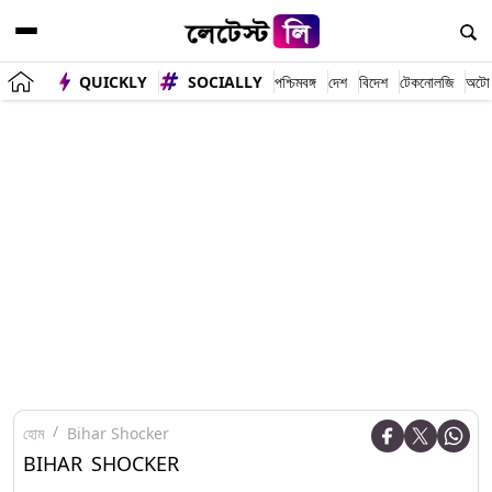
QUICKLY
SOCIALLY
পশ্চিমবঙ্গ
দেশ
বিদেশ
টেকনোলজি
অটো
হোম
Bihar Shocker
BIHAR SHOCKER