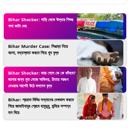
Bihar Shocker: গাড়ি থেকে উদ্ধার শিশুর
গলা কাটা দেহ
Bihar Murder Case: সিঙাড়া নিয়ে
বচসা, মধ্যস্থতা করতে গিয়ে খুন বৃদ্ধ
Bihar Shocker: মারা গেলে কে কে কাঁদবে?
জানার জন্য মৃত সেজে অভিনয়, চিতায় আগুন
দেওয়ার আগেই উঠে বসলেন বৃদ্ধ
Bihar: প্রয়াত দিদির সন্তানের দেখভাল করতে
গিয়ে জামাইবাবুর প্রেমে হাবুডুবু, মন্দিরে সম্পন্ন
হল বিয়ে