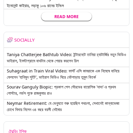
ইনোসেন্ট কাইয়ার, লড়াকু ১০৬ রানের ইনিংস
READ MORE
SOCIALLY
Taniya Chatterjee Bathtub Video: ইন্টারনেটে তানিয়া চ্যাটার্জির নতুন ভিডিও
ভাইরাল, ইনস্টাগ্রামে বাথটাব থেকে শেয়ার করলেন রিল
Suhagraat in Train Viral Video: ফার্স্ট এসি কামরাকে এক নিমেষে বানিয়ে
ফেললেন 'হানিমুন সুইট', ভাইরাল ভিডিও ঘিরে নেটপাড়ায় তুমুল বিতর্ক
Sourav Ganguly Biopic: প্রকাশ পেল সৌরভের বায়োপিক 'দাদা'-র প্রথম
পোস্টার, লর্ডস লুকে রাজকুমার রাও
Neymar Retirement: যে ভেন্যুতে শুরু হয়েছিল পথচলা, সেখানেই কান্নাভেজা
চোখে বিদায় নিলেন ৩৪ বছর বয়সী নেইমার
ট্রেন্ডিং টপিক