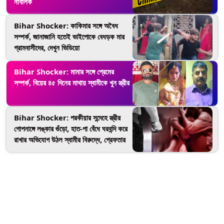
নাবালক
Bihar Shocker: কাকিমার সঙ্গে অবৈধ
সম্পর্ক, জানাজানি হতেই ভাইপোকে বেধড়ক মার
গ্রামবাসীদের, দেখুন ভিডিয়ো
Bihar Shocker: মামার সঙ্গে প্রেমের
সম্পর্ক, বিয়ের ৪৫ দিনের মাথায় স্বামীকে খুন স্ত্রীর
Bihar Shocker: পরকীয়ার সন্দেহে স্ত্রীর
গোপনাঙ্গে লঙ্কার গুঁড়ো, হাত-পা বেঁধে ঘরবন্দি করে
রাখার অভিযোগ উঠল স্বামীর বিরুদ্ধে, গ্রেফতার