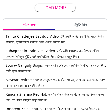
LOAD MORE
সর্বশেষ সংবাদ
ট্রেন্ডিং নিউজ
Taniya Chatterjee Bathtub Video: ইন্টারনেটে তানিয়া চ্যাটার্জির নতুন ভিডিও
ভাইরাল, ইনস্টাগ্রামে বাথটাব থেকে শেয়ার করলেন রিল
Suhagraat in Train Viral Video: ফার্স্ট এসি কামরাকে এক নিমেষে বানিয়ে
ফেললেন 'হানিমুন সুইট', ভাইরাল ভিডিও ঘিরে নেটপাড়ায় তুমুল বিতর্ক
Sourav Ganguly Biopic: প্রকাশ পেল সৌরভের বায়োপিক 'দাদা'-র প্রথম পোস্টার,
লর্ডস লুকে রাজকুমার রাও
Neymar Retirement: যে ভেন্যুতে শুরু হয়েছিল পথচলা, সেখানেই কান্নাভেজা চোখে
বিদায় নিলেন ৩৪ বছর বয়সী নেইমার
Kangna Sharma Red Hot: লাল সিকুইন গাউনে গ্ল্যামারাস লুকে ধরা দিলেন কঙ্গনা
শর্মা, নেটপাড়ায় ভাইরাল নতুন ফটোশুট
Innocent Kaia Century: বাংলাদেশের বিরুদ্ধে প্রথম টেস্ট শতরান জিম্বাবুয়ের