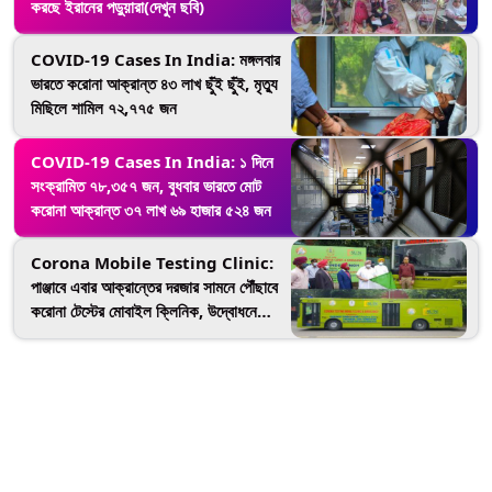
করছে ইরানের পড়ুয়ারা(দেখুন ছবি)
COVID-19 Cases In India: মঙ্গলবার
ভারতে করোনা আক্রান্ত ৪৩ লাখ ছুঁই ছুঁই, মৃত্যু
মিছিলে শামিল ৭২,৭৭৫ জন
COVID-19 Cases In India: ১ দিনে
সংক্রামিত ৭৮,৩৫৭ জন, বুধবার ভারতে মোট
করোনা আক্রান্ত ৩৭ লাখ ৬৯ হাজার ৫২৪ জন
Corona Mobile Testing Clinic:
পাঞ্জাবে এবার আক্রান্তের দরজার সামনে পৌঁছাবে
করোনা টেস্টের মোবাইল ক্লিনিক, উদ্বোধনে
মুখ্যমন্ত্রী ক্যাপ্টেন অমরেন্দ্র সিং