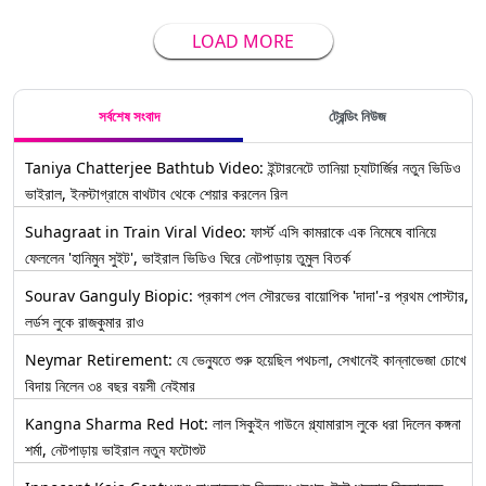
LOAD MORE
সর্বশেষ সংবাদ
ট্রেন্ডিং নিউজ
Taniya Chatterjee Bathtub Video: ইন্টারনেটে তানিয়া চ্যাটার্জির নতুন ভিডিও
ভাইরাল, ইনস্টাগ্রামে বাথটাব থেকে শেয়ার করলেন রিল
Suhagraat in Train Viral Video: ফার্স্ট এসি কামরাকে এক নিমেষে বানিয়ে
ফেললেন 'হানিমুন সুইট', ভাইরাল ভিডিও ঘিরে নেটপাড়ায় তুমুল বিতর্ক
Sourav Ganguly Biopic: প্রকাশ পেল সৌরভের বায়োপিক 'দাদা'-র প্রথম পোস্টার,
লর্ডস লুকে রাজকুমার রাও
Neymar Retirement: যে ভেন্যুতে শুরু হয়েছিল পথচলা, সেখানেই কান্নাভেজা চোখে
বিদায় নিলেন ৩৪ বছর বয়সী নেইমার
Kangna Sharma Red Hot: লাল সিকুইন গাউনে গ্ল্যামারাস লুকে ধরা দিলেন কঙ্গনা
শর্মা, নেটপাড়ায় ভাইরাল নতুন ফটোশুট