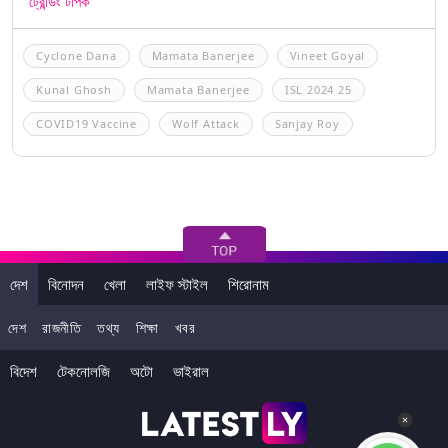
ট্রেন্ডিং টপিক
Cyclone Dana
Mamata Banerjee
Vineet Goyal
Kunal Ghosh
Mamata Banerjee
ISL 2024 25
COVID19 Vaccine
Wolf Attack
Sanjay Roy
দেশ
বিনোদন
খেলা
লাইফ স্টাইল
শিরোনাম
দেশ
রাজনীতি
তথ্য
শিক্ষা
খবর
বিদেশ
টেকনোলজি
অটো
ভাইরাল