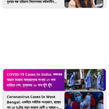
বুধবার শুরু হরিয়ানা বিধানসভার বর্ষাকালীন
অধিবেশন, থাকছেন না করোনা আক্রান্ত
মুখ্যমন্ত্রী মনোহরলাল খট্টর
COVID-19 Cases In India: মঙ্গলবার
ভারতে করোনা আক্রান্তের সংখ্যা ২৭ লাখ
ছাড়িয়ে গেল, সুস্থতায় ২০ লাখ ছুঁই ছুঁই
Coronavirus Cases In West
Bengal: একদিনে সর্বাধিক সংক্রমণ, রাজ্যে
গত ২৪ ঘণ্টায় নতুন করোনা রোগী ৩ হাজার ৮০