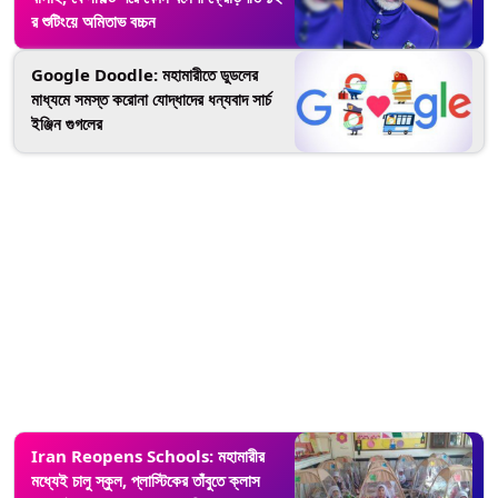
র শুটিংয়ে অমিতাভ বচ্চন
Google Doodle: মহামারীতে ডুডলের
মাধ্যমে সমস্ত করোনা যোদ্ধাদের ধন্যবাদ সার্চ
ইঞ্জিন গুগলের
Iran Reopens Schools: মহামারীর
মধ্যেই চালু স্কুল, প্লাস্টিকের তাঁবুতে ক্লাস