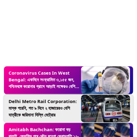
Coronavirus Cases In West
Bengal: একদিনে সংক্রামিত ৩,১৫৫ জন,
পশ্চিমবঙ্গে করোনার গ্রাসে আড়াই লক্ষেরও বেশি
মানুষ
Delhi Metro Rail Corporation:
মাস্ক পরেনি, গত ৯ দিনে ২ হাজারেরও বেশি
যাত্রীকে জরিমানা দিল্লি মেট্রোর
Amitabh Bachchan: করোনা বড়
বালাই, ফেসশিল্ড পরে কৌন বনেগা ক্রোড়পতি ১২-