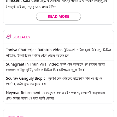
Innocent Kaia Century: বাংলাদেশের বিরুদ্ধে প্রথম টেস্ট শতরান জিম্বাবুয়ের
ইনোসেন্ট কাইয়ার, লড়াকু ১০৬ রানের ইনিংস
READ MORE
SOCIALLY
Taniya Chatterjee Bathtub Video: ইন্টারনেটে তানিয়া চ্যাটার্জির নতুন ভিডিও
ভাইরাল, ইনস্টাগ্রামে বাথটাব থেকে শেয়ার করলেন রিল
Suhagraat in Train Viral Video: ফার্স্ট এসি কামরাকে এক নিমেষে বানিয়ে
ফেললেন 'হানিমুন সুইট', ভাইরাল ভিডিও ঘিরে নেটপাড়ায় তুমুল বিতর্ক
Sourav Ganguly Biopic: প্রকাশ পেল সৌরভের বায়োপিক 'দাদা'-র প্রথম
পোস্টার, লর্ডস লুকে রাজকুমার রাও
Neymar Retirement: যে ভেন্যুতে শুরু হয়েছিল পথচলা, সেখানেই কান্নাভেজা
চোখে বিদায় নিলেন ৩৪ বছর বয়সী নেইমার