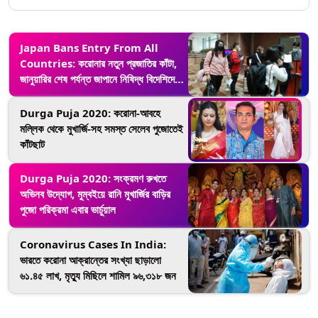
Japan Bans Entry From All
Countries: করোনার নতুন প্রজাতির কাঁটা,
জানুয়ারির শেষ পর্যন্ত জাপানে নিষিদ্ধ বিদেশিদের
প্রবেশ
Durga Puja 2020: করোনা-আবহে
মল্লিক থেকে মুখার্জি-সহ সমস্ত সেলেব পুজোতেই
কাঁটছাট
Durga Puja 2020: সংক্রমণ রুখতে
অভিনব উদ্যোগ, মুম্বইয়ে রানি মুখার্জির বাড়ির
পুজো পরিক্রমা এবার ভার্চুয়াল
Coronavirus Cases In India:
ভারতে করোনা আক্রান্তের সংখ্যা ছাড়ালো
৬১.৪৫ লাখ, মৃত্যু মিছিলে শামিল ৯৬,৩১৮ জন