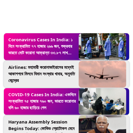
Coronavirus Cases In India: ১
দিনে সংক্রামিত ৭৭ হাজার ২৬৬ জন, শুক্রবার
ভারতে মোট করোনা আক্রান্ত ৩৩.৮৭ লাখ
ছাড়িয়ে গেল
Airlines: মহামারী করোনাভাইরাসের মধ্যেই
আকাশপথে মিলবে বিমান সংস্থার খাবার, অনুমতি
কেন্দ্রের
COVID-19 Cases In India: একদিনে
সংক্রামিত ৭৫ হাজার ৭৬০ জন, ভারতে করোনার
বলি ৬০ হাজার ছাড়িয়ে গেল
Haryana Assembly Session
Begins Today: কোভিড প্রোটোকল মেনে