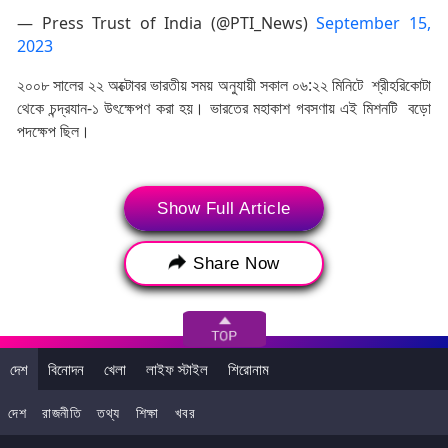
— Press Trust of India (@PTI_News)
September 15,
2023
২০০৮ সালের ২২ অক্টোবর ভারতীয় সময় অনুযায়ী সকাল ০৬:২২ মিনিটে শ্রীহরিকোটা
থেকে চন্দ্রযান-১ উৎক্ষেপণ করা হয়। ভারতের মহাকাশ গবসণায় এই মিশনটি বড়ো
পদক্ষেপ ছিল।
Show Full Article
Share Now
দেশ
বিনোদন
খেলা
লাইফ স্টাইল
শিরোনাম
দেশ
রাজনীতি
তথ্য
শিক্ষা
খবর