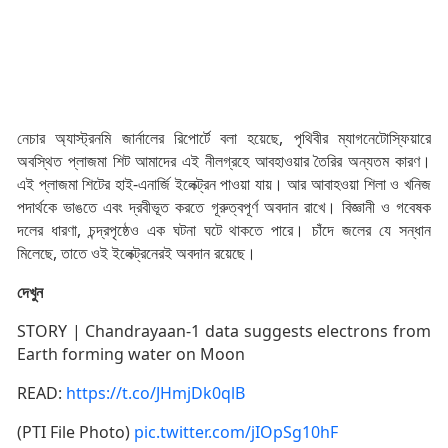
নেচার অ্যাস্ট্রনমি জার্নালের রিপোর্টে বলা হয়েছে, পৃথিবীর ম্যাগনেটোস্ফিয়ারে
অবস্থিত প্লাজমা শিট আমাদের এই নীলগ্রহে আবহাওয়ার তৈরির অন্যতম কারণ।
এই প্লাজমা শিটের হাই-এনার্জি ইলেক্ট্রন পাওয়া যায়। আর আবাহওয়া শিলা ও খনিজ
পদার্থকে ভাঙতে এবং দ্রবীভূত করতে গূরুত্বপূর্ণ অবদান রাখে। বিজ্ঞানী ও গবেষক
দলের ধারণা, চন্দ্রপৃষ্ঠেও এক ঘটনা ঘটে থাকতে পারে। চাঁদে জলের যে সন্ধান
মিলেছে, তাতে ওই ইলেক্ট্রনেরই অবদান রয়েছে।
দেখুন
STORY | Chandrayaan-1 data suggests electrons from
Earth forming water on Moon
READ:
https://t.co/JHmjDk0qlB
(PTI File Photo)
pic.twitter.com/jIOpSg10hF