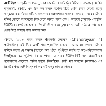
নয়াদিল্লি:
সম্প্রতি ভারতের চন্দ্রযান-৩ চাঁদের মাটি ছুঁয়ে ইতিহাস গড়েছে। মার্কিন
যুক্তরাষ্ট্র, রাশিয়া, এবং চিন সহ ভারত বিশ্বের হাতে গোনা চারটি দেশের মধ্যে
অন্যতম যারা চাঁদের মাটিতে সফলভাবে মহাকাশযান অবতরণ করেছে। আবার চাঁদের
দক্ষিণ মেরুতে অবতরণের দিক থেকে ভারত প্রথম দেশ। ভারতের চন্দ্রযান-৩ ল্যান্ডিং
ইউটিউবে রেকর্ড ভেঙেছে। নিত্যদিনই ভারতের চন্দ্রযান-৩ ডেটা পাঠাচ্ছে আর তার
থেকে উঠে আসছে নানা অজানা তথ্য।
এদিকে, ২০০৮ সালে ভারত প্রথমবার চন্দ্রযান (Chandrayaan 1)
পাঠিয়েছিল। এই নিয়ে একটি খবর প্রকাশিত হয়েছে। তাতে বলা হয়েছে, চাঁদের
মাটিতে জলের যে সন্ধান মিলেছে, তার গঠনে পৃথিবীতে অবস্থিত উচ্চ-শক্তিসম্পন্ন
ইলেক্ট্রনের বড় ভূমিকা থাকতে পারে। মানোয়ার ইউনিভার্সিটি অব হাওয়াই-এর
গবেষকদের নেতৃত্বে মার্কিন মুলুকে বিজ্ঞানীদের একটি দল ভারতের চন্দ্রযান-১ এর
রিমোট সেন্সিং ডেটা বিশ্লেষণ করে এই তথ্য জানতে পেরেছে।