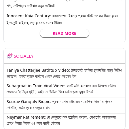
শর্মা, নেটপাড়ায় ভাইরাল নতুন ফটোশুট
Innocent Kaia Century: বাংলাদেশের বিরুদ্ধে প্রথম টেস্ট শতরান জিম্বাবুয়ের
ইনোসেন্ট কাইয়ার, লড়াকু ১০৬ রানের ইনিংস
READ MORE
SOCIALLY
Taniya Chatterjee Bathtub Video: ইন্টারনেটে তানিয়া চ্যাটার্জির নতুন ভিডিও
ভাইরাল, ইনস্টাগ্রামে বাথটাব থেকে শেয়ার করলেন রিল
Suhagraat in Train Viral Video: ফার্স্ট এসি কামরাকে এক নিমেষে বানিয়ে
ফেললেন 'হানিমুন সুইট', ভাইরাল ভিডিও ঘিরে নেটপাড়ায় তুমুল বিতর্ক
Sourav Ganguly Biopic: প্রকাশ পেল সৌরভের বায়োপিক 'দাদা'-র প্রথম
পোস্টার, লর্ডস লুকে রাজকুমার রাও
Neymar Retirement: যে ভেন্যুতে শুরু হয়েছিল পথচলা, সেখানেই কান্নাভেজা
চোখে বিদায় নিলেন ৩৪ বছর বয়সী নেইমার