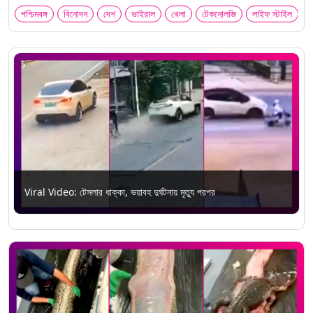
পশ্চিমবঙ্গ
বিনোদন
দেশ
ভাইরাল
খেলা
টেকনোলজি
লাইফ স্টাইল
Viral Video: টেসলার ধাক্কা, ভয়াবহ দুর্ঘটনায় মৃত্যু পরপর