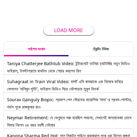
LOAD MORE
সর্বশেষ সংবাদ
ট্রেন্ডিং নিউজ
Taniya Chatterjee Bathtub Video: ইন্টারনেটে তানিয়া চ্যাটার্জির নতুন ভিডিও
ভাইরাল, ইনস্টাগ্রামে বাথটাব থেকে শেয়ার করলেন রিল
Suhagraat in Train Viral Video: ফার্স্ট এসি কামরাকে এক নিমেষে বানিয়ে
ফেললেন 'হানিমুন সুইট', ভাইরাল ভিডিও ঘিরে নেটপাড়ায় তুমুল বিতর্ক
Sourav Ganguly Biopic: প্রকাশ পেল সৌরভের বায়োপিক 'দাদা'-র প্রথম পোস্টার,
লর্ডস লুকে রাজকুমার রাও
Neymar Retirement: যে ভেন্যুতে শুরু হয়েছিল পথচলা, সেখানেই কান্নাভেজা চোখে
বিদায় নিলেন ৩৪ বছর বয়সী নেইমার
Kangna Sharma Red Hot: লাল সিকুইন গাউনে গ্ল্যামারাস লুকে ধরা দিলেন কঙ্গনা