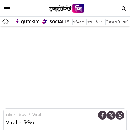
QUICKLY
SOCIALLY
পশ্চিমবঙ্গ
দেশ
বিদেশ
টেকনোলজি
অটো
হোম
ভিডিও
Viral
Viral - ভিডিও