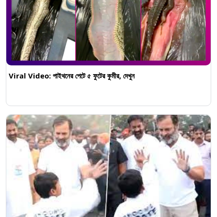
Viral Video: পাইথনের পেটে ৫ ফুটের কুমীর, দেখুন