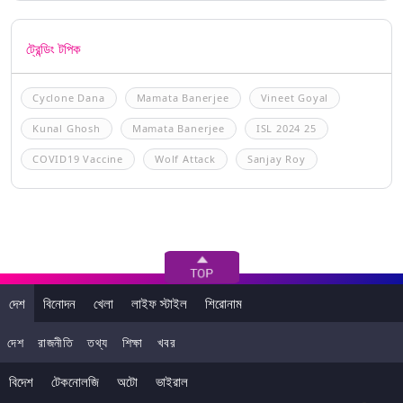
ট্রেন্ডিং টপিক
Cyclone Dana
Mamata Banerjee
Vineet Goyal
Kunal Ghosh
Mamata Banerjee
ISL 2024 25
COVID19 Vaccine
Wolf Attack
Sanjay Roy
দেশ
বিনোদন
খেলা
লাইফ স্টাইল
শিরোনাম
দেশ
রাজনীতি
তথ্য
শিক্ষা
খবর
বিদেশ
টেকনোলজি
অটো
ভাইরাল