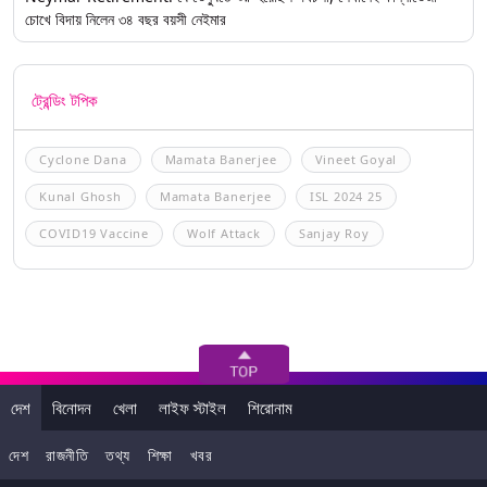
চোখে বিদায় নিলেন ৩৪ বছর বয়সী নেইমার
ট্রেন্ডিং টপিক
Cyclone Dana
Mamata Banerjee
Vineet Goyal
Kunal Ghosh
Mamata Banerjee
ISL 2024 25
COVID19 Vaccine
Wolf Attack
Sanjay Roy
দেশ
বিনোদন
খেলা
লাইফ স্টাইল
শিরোনাম
দেশ
রাজনীতি
তথ্য
শিক্ষা
খবর