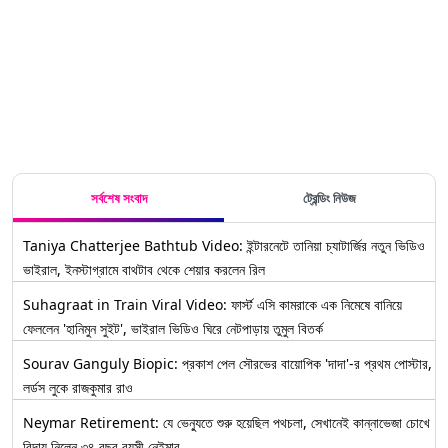
নদীস্তর বেড়ে
১১৭
হু হু করে জল
ঢুকছে এলাকায়
সর্বশেষ সংবাদ
ট্রেন্ডিং নিউজ
Taniya Chatterjee Bathtub Video: ইন্টারনেটে তানিয়া চ্যাটার্জির নতুন ভিডিও
ভাইরাল, ইনস্টাগ্রামে বাথটাব থেকে শেয়ার করলেন রিল
Suhagraat in Train Viral Video: ফার্স্ট এসি কামরাকে এক নিমেষে বানিয়ে
ফেললেন 'হানিমুন সুইট', ভাইরাল ভিডিও ঘিরে নেটপাড়ায় তুমুল বিতর্ক
Sourav Ganguly Biopic: প্রকাশ পেল সৌরভের বায়োপিক 'দাদা'-র প্রথম পোস্টার,
লর্ডস লুকে রাজকুমার রাও
Neymar Retirement: যে ভেন্যুতে শুরু হয়েছিল পথচলা, সেখানেই কান্নাভেজা চোখে
বিদায় নিলেন ৩৪ বছর বয়সী নেইমার