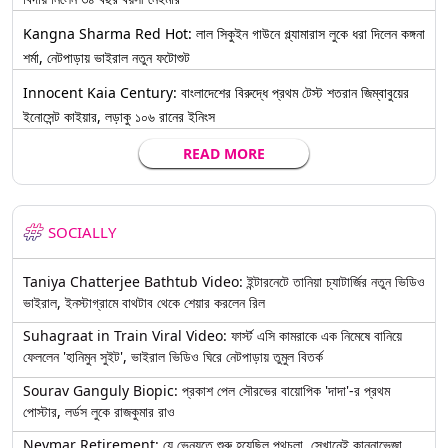
Kangna Sharma Red Hot: লাল সিকুইন গাউনে গ্ল্যামারাস লুকে ধরা দিলেন কঙ্গনা
শর্মা, নেটপাড়ায় ভাইরাল নতুন ফটোশুট
Innocent Kaia Century: বাংলাদেশের বিরুদ্ধে প্রথম টেস্ট শতরান জিম্বাবুয়ের
ইনোসেন্ট কাইয়ার, লড়াকু ১০৬ রানের ইনিংস
READ MORE
SOCIALLY
Taniya Chatterjee Bathtub Video: ইন্টারনেটে তানিয়া চ্যাটার্জির নতুন ভিডিও
ভাইরাল, ইনস্টাগ্রামে বাথটাব থেকে শেয়ার করলেন রিল
Suhagraat in Train Viral Video: ফার্স্ট এসি কামরাকে এক নিমেষে বানিয়ে
ফেললেন 'হানিমুন সুইট', ভাইরাল ভিডিও ঘিরে নেটপাড়ায় তুমুল বিতর্ক
Sourav Ganguly Biopic: প্রকাশ পেল সৌরভের বায়োপিক 'দাদা'-র প্রথম
পোস্টার, লর্ডস লুকে রাজকুমার রাও
Neymar Retirement: যে ভেন্যুতে শুরু হয়েছিল পথচলা, সেখানেই কান্নাভেজা