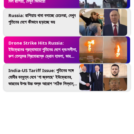
দিল রাশিয়া, দেখুন ভিডিয়ো
Russia: রাশিয়ায় থাবা বসাচ্ছে চেচেনরা, দেখুন
পুতিনের দেশে কীভাবে ছড়াচ্ছে ভয়
Drone Strike Hits Russia:
ইউক্রেনের প্রত্যাঘাতে পুতিনের দেশে ধ্বংসলীলা,
রুশ তেলবন্দর প্রিমোরস্কে ড্রোন হামলা, ভারতে
প্রভাব পড়বে কি
India-US Tariff Issue: পুতিনের সঙ্গে
মোদীর বন্ধুত্ব দেখে 'গা জ্বলছে' ইউক্রেনের,
ভারতের উপর উচ্চ শুল্ক আরোপ 'সঠিক সিদ্ধান্ত'
ট্রাম্পের, দিল্লিকে কটাক্ষ জেলেনস্কির