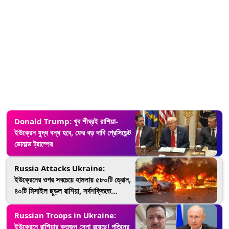
Donald Trump: খুব শীঘ্রই রাশিয়া-
ইউক্রেন যুদ্ধ বন্ধ হবে, ফের বড় দাবি প্রেসিডেন্ট
ডোনাল্ড ট্রাম্পের
Russia Attacks Ukraine:
ইউক্রেনের ওপর সবচেয়ে হামলায় ৫৮০টি ড্রোন,
৪০টি মিসাইল ছুড়ল রাশিয়া, সর্বশক্তিতে
ঝাঁপালেন পুতিন
Russian Troops in Ukraine:
ইউক্রেনে রাশিয়ার কতজন সেনা রয়েছে! পুতিনের