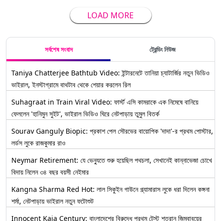
LOAD MORE
সর্বশেষ সংবাদ
ট্রেন্ডিং নিউজ
Taniya Chatterjee Bathtub Video: ইন্টারনেটে তানিয়া চ্যাটার্জির নতুন ভিডিও
ভাইরাল, ইনস্টাগ্রামে বাথটাব থেকে শেয়ার করলেন রিল
Suhagraat in Train Viral Video: ফার্স্ট এসি কামরাকে এক নিমেষে বানিয়ে
ফেললেন 'হানিমুন সুইট', ভাইরাল ভিডিও ঘিরে নেটপাড়ায় তুমুল বিতর্ক
Sourav Ganguly Biopic: প্রকাশ পেল সৌরভের বায়োপিক 'দাদা'-র প্রথম পোস্টার,
লর্ডস লুকে রাজকুমার রাও
Neymar Retirement: যে ভেন্যুতে শুরু হয়েছিল পথচলা, সেখানেই কান্নাভেজা চোখে
বিদায় নিলেন ৩৪ বছর বয়সী নেইমার
Kangna Sharma Red Hot: লাল সিকুইন গাউনে গ্ল্যামারাস লুকে ধরা দিলেন কঙ্গনা
শর্মা, নেটপাড়ায় ভাইরাল নতুন ফটোশুট
Innocent Kaia Century: বাংলাদেশের বিরুদ্ধে প্রথম টেস্ট শতরান জিম্বাবুয়ের