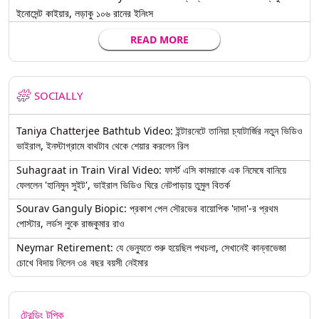
ইনোসেন্ট কাইয়ার, লড়াকু ১০৬ রানের ইনিংস
READ MORE
SOCIALLY
Taniya Chatterjee Bathtub Video: ইন্টারনেটে তানিয়া চ্যাটার্জির নতুন ভিডিও
ভাইরাল, ইনস্টাগ্রামে বাথটাব থেকে শেয়ার করলেন রিল
Suhagraat in Train Viral Video: ফার্স্ট এসি কামরাকে এক নিমেষে বানিয়ে
ফেললেন 'হানিমুন সুইট', ভাইরাল ভিডিও ঘিরে নেটপাড়ায় তুমুল বিতর্ক
Sourav Ganguly Biopic: প্রকাশ পেল সৌরভের বায়োপিক 'দাদা'-র প্রথম
পোস্টার, লর্ডস লুকে রাজকুমার রাও
Neymar Retirement: যে ভেন্যুতে শুরু হয়েছিল পথচলা, সেখানেই কান্নাভেজা
চোখে বিদায় নিলেন ৩৪ বছর বয়সী নেইমার
ট্রেন্ডিং টপিক