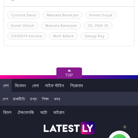
Cyclone Dana
Mamata Banerjee
Vineet Goyal
Kunal Ghosh
Mamata Banerjee
ISL 2024 25
COVID19 Vaccine
Wolf Attack
Sanjay Roy
দেশ
বিনোদন
খেলা
লাইফ স্টাইল
শিরোনাম
দেশ
রাজনীতি
তথ্য
শিক্ষা
খবর
বিদেশ
টেকনোলজি
অটো
ভাইরাল