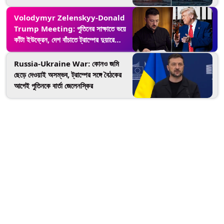
জনের ঝলসে মৃত্যু, দেখুন ভিডিয়ো
Volodymyr Zelenskyy-Donald
Trump Meeting: পুতিনের সাক্ষাতে ভয়ে
কাঁটা ইউক্রেন, দেশ বাঁচাতে ট্রাম্পের দুয়ারে
জেলেনস্কি
Russia-Ukraine War: কোনও জমি
ছেড়ে দেওয়াই অসম্ভব, ট্রাম্পের সঙ্গে বৈঠকের
আগেই পুতিনকে বার্তা জেলেনস্কির