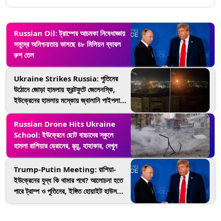
Russian Oil: ট্রাম্পের আচমকা নিষেধাজ্ঞায়
সমুদ্রে অনিশ্চয়তায় ভাসছে ৪৮ মিলিয়ন ব্যারল
রুশ তেল
Ukraine Strikes Russia: পুতিনের
উঠোনে জোড়া হামলায় ফ্রন্টফুটে জেলেনস্কি,
ইউক্রেনের হামলায় মস্কোয় জ্বালানি পাইপলাইন
ও বিদ্যুৎ কেন্দ্র বিপর্যস্ত
Russian Drone Hits Ukraine
School: ইউক্রেনে ছোট বাচ্চাদের স্কুলে
হামলা রাশিয়ার ড্রোনের, মৃত্য়ু, হাহাকার, দেখুন
Trump-Putin Meeting: রাশিয়া-
ইউক্রেনের যুদ্ধ কি থামার পথে? আলোচনা হতে
পারে ট্রাম্প ও পুতিনের, ইঙ্গিত হোয়াইট হাউস
সূত্রের