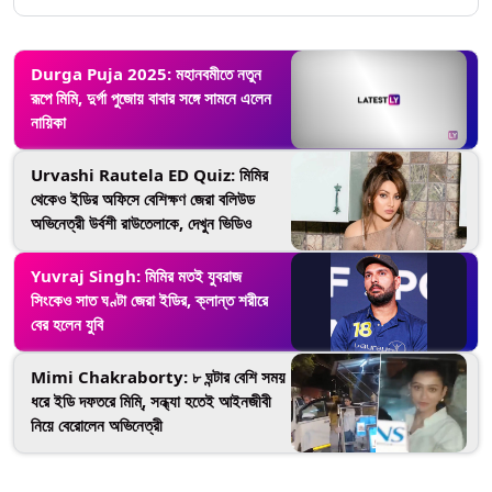
Durga Puja 2025: মহানবমীতে নতুন
রূপে মিমি, দুর্গা পুজোয় বাবার সঙ্গে সামনে এলেন
নায়িকা
Urvashi Rautela ED Quiz: মিমির
থেকেও ইডির অফিসে বেশিক্ষণ জেরা বলিউড
অভিনেত্রী উর্বশী রাউতেলাকে, দেখুন ভিডিও
Yuvraj Singh: মিমির মতই যুবরাজ
সিংকেও সাত ঘণ্টা জেরা ইডির, ক্লান্ত শরীরে
বের হলেন যুবি
Mimi Chakraborty: ৮ ঘন্টার বেশি সময়
ধরে ইডি দফতরে মিমি্, সন্ধ্যা হতেই আইনজীবী
নিয়ে বেরোলেন অভিনেত্রী