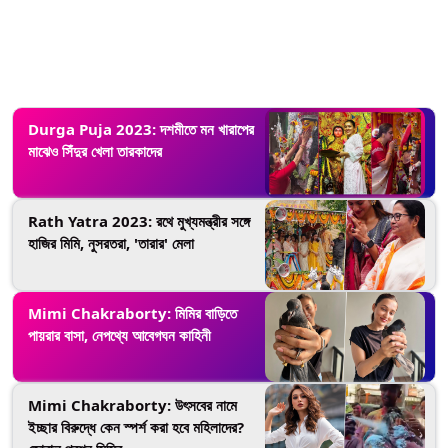
Durga Puja 2023: দশমীতে মন খারাপের
মাঝেও সিঁদুর খেলা তারকাদের
Rath Yatra 2023: রথে মুখ্যমন্ত্রীর সঙ্গে
হাজির মিমি, নুসরতরা, 'তারার' মেলা
Mimi Chakraborty: মিমির বাড়িতে
পায়রার বাসা, নেপথ্যে আবেগঘন কাহিনী
Mimi Chakraborty: উৎসবের নামে
ইচ্ছার বিরুদ্ধে কেন স্পর্শ করা হবে মহিলাদের?