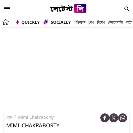
QUICKLY
SOCIALLY
পশ্চিমবঙ্গ
দেশ
বিদেশ
টেকনোলজি
অটো
হোম
Mimi Chakraborty
MIMI CHAKRABORTY