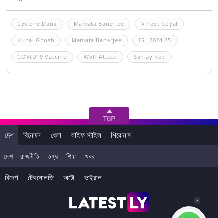
Cyclone Dana
Mamata Banerjee
Vineet Goyal
Kunal Ghosh
Mamata Banerjee
ISL 2024 25
COVID19 Vaccine
Wolf Attack
Sanjay Roy
দেশ
বিনোদন
খেলা
লাইফ স্টাইল
শিরোনাম
দেশ
রাজনীতি
তথ্য
শিক্ষা
খবর
বিদেশ
টেকনোলজি
অটো
ভাইরাল