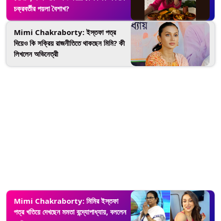
চক্রবর্তীর পয়লা বৈশাখ?
Mimi Chakraborty: ইস্তফা পত্র
দিয়েও কি সক্রিয় রাজনীতিতে থাকছেন মিমি? কী
লিখলেন অভিনেত্রী
Mimi Chakraborty: মিমির ইস্তফা
পত্র খতিয়ে দেখছেন মমতা বন্দ্যোপাধ্যায়, বললেন