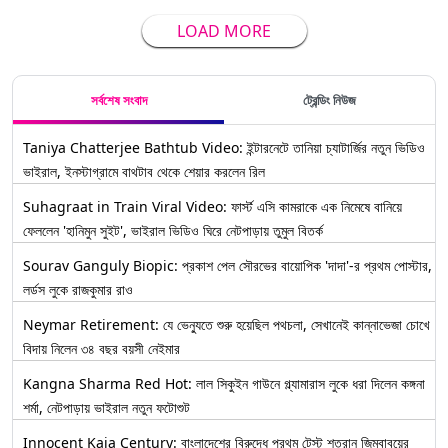
LOAD MORE
সর্বশেষ সংবাদ
ট্রেন্ডিং নিউজ
Taniya Chatterjee Bathtub Video: ইন্টারনেটে তানিয়া চ্যাটার্জির নতুন ভিডিও
ভাইরাল, ইনস্টাগ্রামে বাথটাব থেকে শেয়ার করলেন রিল
Suhagraat in Train Viral Video: ফার্স্ট এসি কামরাকে এক নিমেষে বানিয়ে
ফেললেন 'হানিমুন সুইট', ভাইরাল ভিডিও ঘিরে নেটপাড়ায় তুমুল বিতর্ক
Sourav Ganguly Biopic: প্রকাশ পেল সৌরভের বায়োপিক 'দাদা'-র প্রথম পোস্টার,
লর্ডস লুকে রাজকুমার রাও
Neymar Retirement: যে ভেন্যুতে শুরু হয়েছিল পথচলা, সেখানেই কান্নাভেজা চোখে
বিদায় নিলেন ৩৪ বছর বয়সী নেইমার
Kangna Sharma Red Hot: লাল সিকুইন গাউনে গ্ল্যামারাস লুকে ধরা দিলেন কঙ্গনা
শর্মা, নেটপাড়ায় ভাইরাল নতুন ফটোশুট
Innocent Kaia Century: বাংলাদেশের বিরুদ্ধে প্রথম টেস্ট শতরান জিম্বাবুয়ের