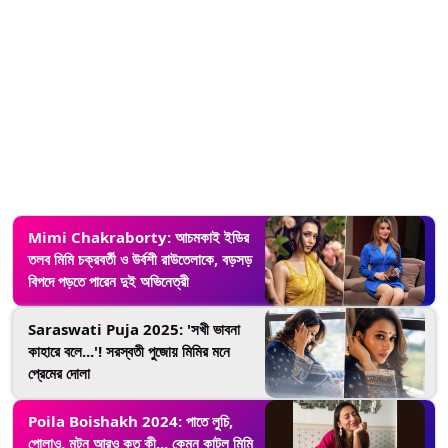
Mimi Chakraborty: আচমকাই ইডির
তলব মিমি চক্রবর্তী ও উর্বশী রাউতেলাকে, বড়সড়
বিপদে পড়তে পারেন দুই অভিনেত্রী
Saraswati Puja 2025: 'সখী ভাবনা
কাহারে বলে...'! সরস্বতী পুজোয় মিমির মনে
প্রেমের দোলা
Poila Boishakh 2024: পাতে লুচি,
পোলাও, মটন আরও কত কী... কেমন কাটল মিমি