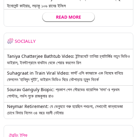
ইনোসেন্ট কাইয়ার, লড়াকু ১০৬ রানের ইনিংস
READ MORE
SOCIALLY
Taniya Chatterjee Bathtub Video: ইন্টারনেটে তানিয়া চ্যাটার্জির নতুন ভিডিও
ভাইরাল, ইনস্টাগ্রামে বাথটাব থেকে শেয়ার করলেন রিল
Suhagraat in Train Viral Video: ফার্স্ট এসি কামরাকে এক নিমেষে বানিয়ে
ফেললেন 'হানিমুন সুইট', ভাইরাল ভিডিও ঘিরে নেটপাড়ায় তুমুল বিতর্ক
Sourav Ganguly Biopic: প্রকাশ পেল সৌরভের বায়োপিক 'দাদা'-র প্রথম
পোস্টার, লর্ডস লুকে রাজকুমার রাও
Neymar Retirement: যে ভেন্যুতে শুরু হয়েছিল পথচলা, সেখানেই কান্নাভেজা
চোখে বিদায় নিলেন ৩৪ বছর বয়সী নেইমার
ট্রেন্ডিং টপিক