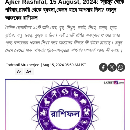
Ajker Rashifal, 15 August, 2024: স্বাস্থ্য থেকে
পরিবার,চাকরি থেকে ব্যবসা,কেমন যাবে আপনার দিন? জানুন
আজকের রাশিফল
বৈদিক জ্যোতিষে ১২টি রাশি-মেষ, বৃষ, মিথুন, কর্কট, সিংহ, কন্যা, তুলা,
বৃশ্চিক, ধনু, মকর, কুম্ভ ও মীন। এই ১২টি রাশির অবস্থান ও তার ওপর
গ্রহ-নক্ষত্রের প্রভাব স্থির করে আমাদের জীবনে কী ঘটতে চলেছে। চলুন
দেখে নেওয়া যাক আপনার গ্রহ-নক্ষত্ররা আপনার সম্পর্কে আজ কী বলছে।
Indranil Mukherjee
|
Aug 15, 2024 05:59 AM IST
A+
A-