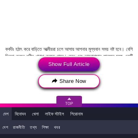
কর্কটঃ হঠাৎ করে বাড়িতে আত্মীয়রা চলে আসায় আপনার মূল্যবান সময় নষ্ট হবে। বেশি
চিন্তা করলে শরীর খারাপ করতে পারে। বন্ধু এবং ভালোবাসার মানুষের সঙ্গে একটি
সুন্দর সন্ধ্যা কাটান। ঋণ চাইতে পারে, এমন বন্ধুদের থেকে দূরে থাকুন।
Show Full Article
সিংহঃ আজকের দিনে বন্ধুর অনুপস্থিতিতে তাঁকে মিস করবেন। আজকের দিনে
Share Now
খেলাধূলায় অংশ নিন। নিজের জন্য সময় না পেলেও বিবাহিত জীবন সুখের হবে।
আজকের দিনে অর্থ ভাণ্ডার ফুলে ফেঁপে উঠবে আপনার।
দেশ
বিনোদন
খেলা
লাইফ স্টাইল
শিরোনাম
দেশ
রাজনীতি
তথ্য
শিক্ষা
খবর