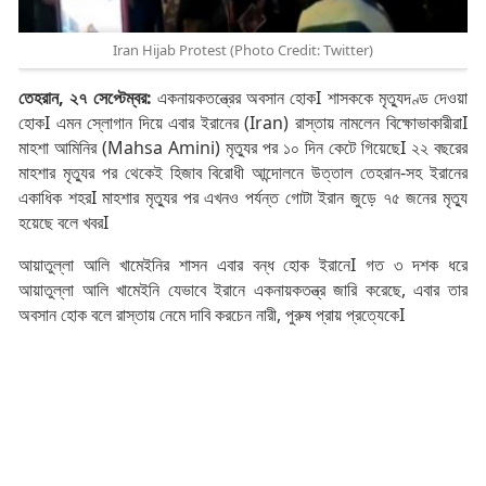
Iran Hijab Protest (Photo Credit: Twitter)
তেহরান, ২৭ সেপ্টেম্বর:
একনায়কতন্ত্রের অবসান হোকI শাসককে মৃত্যুদণ্ড দেওয়া
হোকI এমন স্লোগান দিয়ে এবার ইরানের (Iran) রাস্তায় নামলেন বিক্ষোভাকারীরাI
মাহশা আমিনির (Mahsa Amini) মৃত্যুর পর ১০ দিন কেটে গিয়েছেI ২২ বছরের
মাহশার মৃত্যুর পর থেকেই হিজাব বিরোধী আন্দোলনে উত্তাল তেহরান-সহ ইরানের
একাধিক শহরI মাহশার মৃত্যুর পর এখনও পর্যন্ত গোটা ইরান জুড়ে ৭৫ জনের মৃত্যু
হয়েছে বলে খবরI
আয়াতুল্লা আলি খামেইনির শাসন এবার বন্ধ হোক ইরানেI গত ৩ দশক ধরে
আয়াতুল্লা আলি খামেইনি যেভাবে ইরানে একনায়কতন্ত্র জারি করেছে, এবার তার
অবসান হোক বলে রাস্তায় নেমে দাবি করচেন নারী, পুরুষ প্রায় প্রত্যেকেI