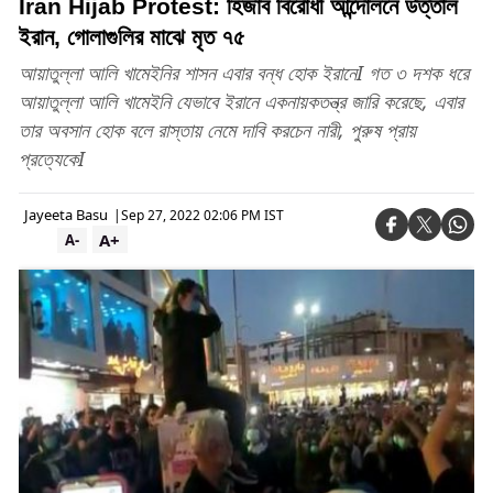
Iran Hijab Protest: হিজাব বিরোধী আন্দোলনে উত্তাল
ইরান, গোলাগুলির মাঝে মৃত ৭৫
আয়াতুল্লা আলি খামেইনির শাসন এবার বন্ধ হোক ইরানেI গত ৩ দশক ধরে
আয়াতুল্লা আলি খামেইনি যেভাবে ইরানে একনায়কতন্ত্র জারি করেছে, এবার
তার অবসান হোক বলে রাস্তায় নেমে দাবি করচেন নারী, পুরুষ প্রায়
প্রত্যেকেI
Jayeeta Basu
|
Sep 27, 2022 02:06 PM IST
A+
A-