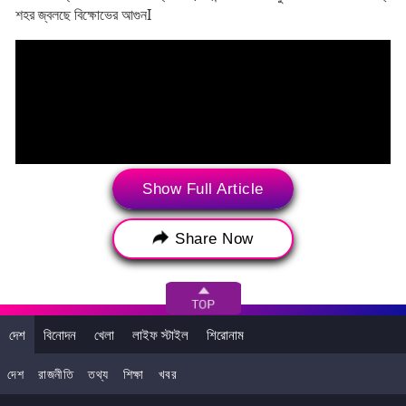
শহর জ্বলছে বিক্ষোভের আগুনI
Show Full Article
Share Now
দেশ
বিনোদন
খেলা
লাইফ স্টাইল
শিরোনাম
দেশ
রাজনীতি
তথ্য
শিক্ষা
খবর
Tags:
‌ হাজারিবাগ
Anti-hijab protest
Hijab