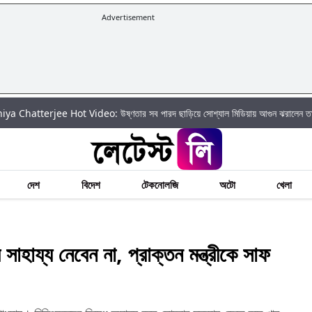
Advertisement
rjee Hot Video: উষ্ণতার সব পারদ ছাড়িয়ে সোশ্যাল মিডিয়ায় আগুন ঝরালেন তানিয়া চ্যাটার্
দেশ
বিদেশ
টেকনোলজি
অটো
খেলা
য্য নেবেন না, প্রাক্তন মন্ত্রীকে সাফ