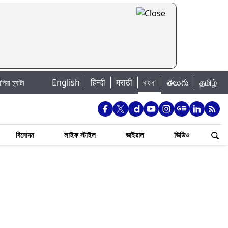
|
English
हिन्दी
मराठी
বাংলা
తెలుగు
தமிழ்
জি
Jannat Toha Hot Video: জান্নাত তোহার নতুন ইনস্টা পোস্ট দেখে হৃদয় গলল নেটিজ
বিনোদন
লাইফ স্টাইল
ভাইরাল
ভিডিও