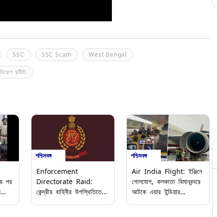
SSC
SSC Scam
West Bengal
নিয়োগ দুর্নীতি
পশ্চিমবঙ্গ
পশ্চিমবঙ্গ
Enforcement
Air India Flight: ইঞ্জিনে
ায় পর
Directorate Raid:
গোলযোগ, কলকাতা বিমানবন্দরে
য
কেন্দ্রীয় বাহিনীর উপস্থিতিতে
আটকে এয়ার ইন্ডিয়ার
চুরি,
শিলিগুড়ি শহরের নানা এলাকায়
মুম্বইগামী বিমান
একযোগে হানা দিল এনফোর্সমেন্ট