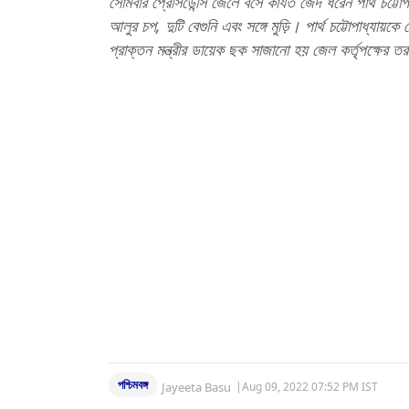
সোমবার প্রেসিডেন্সি জেলে বসে কার্যত জেদ ধরেন পার্থ চট্
আলুর চপ, দুটি বেগুনি এবং সঙ্গে মুড়ি। পার্থ চট্টোপাধ্যা
প্রাক্তন মন্ত্রীর ডায়েক ছক সাজানো হয় জেল কর্তৃপক্ষের 
পশ্চিমবঙ্গ
Jayeeta Basu
|
Aug 09, 2022 07:52 PM IST