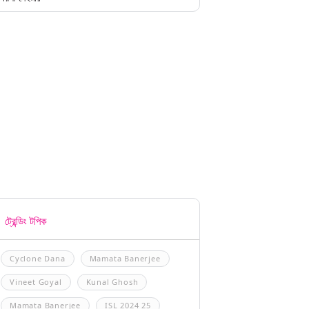
ট্রেন্ডিং টপিক
Cyclone Dana
Mamata Banerjee
Vineet Goyal
Kunal Ghosh
Mamata Banerjee
ISL 2024 25