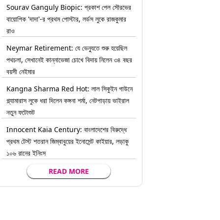
Sourav Ganguly Biopic: প্রকাশ পেল সৌরভের
বায়োপিক 'দাদা'-র প্রথম পোস্টার, লর্ডস লুকে রাজকুমার
রাও
Neymar Retirement: যে ভেন্যুতে শুরু হয়েছিল
পথচলা, সেখানেই কান্নাভেজা চোখে বিদায় নিলেন ৩৪ বছর
বয়সী নেইমার
Kangna Sharma Red Hot: লাল সিকুইন গাউনে
গ্ল্যামারাস লুকে ধরা দিলেন কঙ্গনা শর্মা, নেটপাড়ায় ভাইরাল
নতুন ফটোশুট
Innocent Kaia Century: বাংলাদেশের বিরুদ্ধে
প্রথম টেস্ট শতরান জিম্বাবুয়ের ইনোসেন্ট কাইয়ার, লড়াকু
১০৬ রানের ইনিংস
READ MORE