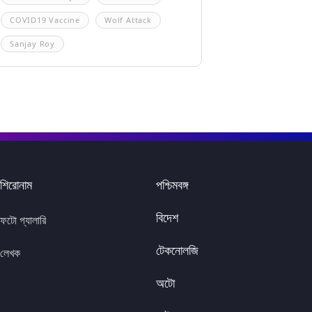
COVID19 Vaccine
Wolf Attack
Sanjay Roy
শিরোনাম
পশ্চিমবঙ্গ
বিদেশ
ফটো গ্যালারি
টেকনোলজি
লেখক
অটো