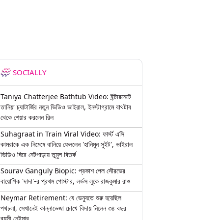
SOCIALLY
Taniya Chatterjee Bathtub Video: ইন্টারনেটে
তানিয়া চ্যাটার্জির নতুন ভিডিও ভাইরাল, ইনস্টাগ্রামে বাথটাব
থেকে শেয়ার করলেন রিল
Suhagraat in Train Viral Video: ফার্স্ট এসি
কামরাকে এক নিমেষে বানিয়ে ফেললেন 'হানিমুন সুইট', ভাইরাল
ভিডিও ঘিরে নেটপাড়ায় তুমুল বিতর্ক
Sourav Ganguly Biopic: প্রকাশ পেল সৌরভের
বায়োপিক 'দাদা'-র প্রথম পোস্টার, লর্ডস লুকে রাজকুমার রাও
Neymar Retirement: যে ভেন্যুতে শুরু হয়েছিল
পথচলা, সেখানেই কান্নাভেজা চোখে বিদায় নিলেন ৩৪ বছর
বয়সী নেইমার