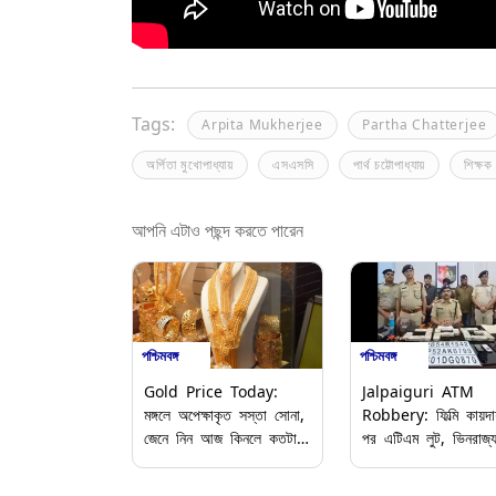
Tags:
Arpita Mukherjee
Partha Chatterjee
অর্পিতা মুখোপাধ্যায়
এসএসসি
পার্থ চট্টোপাধ্যায়
শিক্ষক 
আপনি এটাও পছন্দ করতে পারেন
পশ্চিমবঙ্গ
পশ্চিমবঙ্গ
Gold Price Today:
Jalpaiguri ATM
মঙ্গলে অপেক্ষাকৃত সস্তা সোনা,
Robbery: ফিল্মি কায়দ
জেনে নিন আজ কিনলে কতটা
পর এটিএম লুট, ভিনরাজ্
সাশ্রয় হবে
থেকে এসে ৫৫ লক্ষ টাকা 
পুলিশের জালে ৩ দুষ্কৃতি