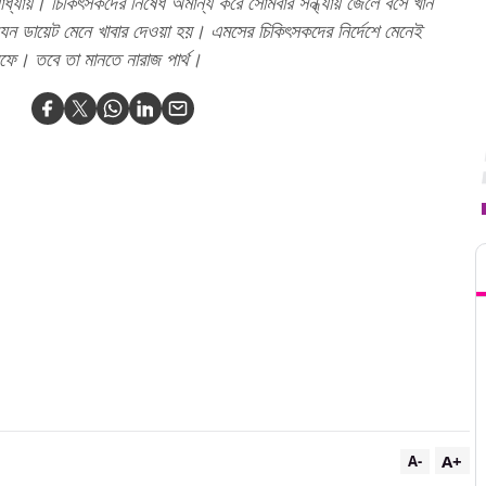
টোপাধ্যায়। চিকিৎসকদের নিষেধ অমান্য করে সোমবার সন্ধ্যায় জেলে বসে খান
য়কে যেন ডায়েট মেনে খাবার দেওয়া হয়। এমসের চিকিৎসকদের নির্দেশে মেনেই
তরফে। তবে তা মানতে নারাজ পার্থ।
T
A+
A-