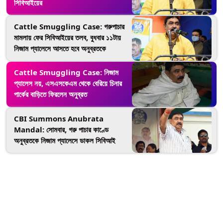
সিবিআইয়ের
Cattle Smuggling Case: গরুপাচার
মামলায় ফের সিবিআইয়ের তলব, বুধবার ১১টায়
নিজাম প্যালেসে আসতে হবে অনুব্রতকে
Cattle Smuggling Case: নিজাম
প্যালেস নয়, এসএসকেএম থেকে বেরিয়ে চিনার
পার্কের বাড়িতে ফিরলেন অনুব্রত
CBI Summons Anubrata
Mandal: সোমবার, গরু পাচার কাণ্ডে
অনুব্রতকে নিজাম প্যালেসে ডাকল সিবিআই