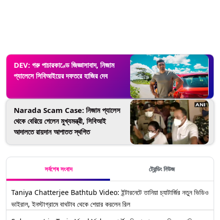
DEV: গরু পাচারকাণ্ডে জিজ্ঞাসাবাদ, নিজাম
প্যালেসে সিবিআইয়ের দফতরে হাজির দেব
Narada Scam Case: নিজাম প্যালেস
থেকে বেরিয়ে গেলেন মুখ্যমন্ত্রী, সিবিআই
আদালতে রায়দান আপাতত স্থগিত
সর্বশেষ সংবাদ
ট্রেন্ডিং নিউজ
Taniya Chatterjee Bathtub Video: ইন্টারনেটে তানিয়া চ্যাটার্জির নতুন ভিডিও
ভাইরাল, ইনস্টাগ্রামে বাথটাব থেকে শেয়ার করলেন রিল