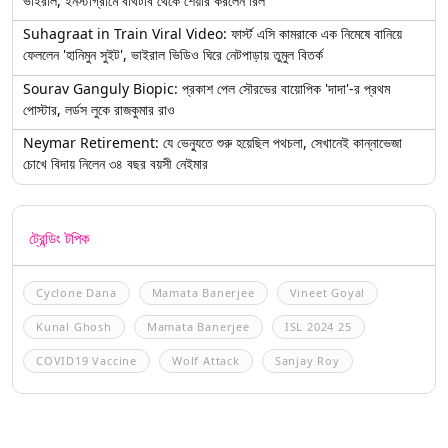
ভাইরাল, ইনস্টাগ্রামে বাথটাব থেকে শেয়ার করলেন রিল
Suhagraat in Train Viral Video: ফার্স্ট এসি কামরাকে এক নিমেষে বানিয়ে
ফেললেন 'হানিমুন সুইট', ভাইরাল ভিডিও ঘিরে নেটপাড়ায় তুমুল বিতর্ক
Sourav Ganguly Biopic: প্রকাশ পেল সৌরভের বায়োপিক 'দাদা'-র প্রথম
পোস্টার, লর্ডস লুকে রাজকুমার রাও
Neymar Retirement: যে ভেন্যুতে শুরু হয়েছিল পথচলা, সেখানেই কান্নাভেজা
চোখে বিদায় নিলেন ৩৪ বছর বয়সী নেইমার
ট্রেন্ডিং টপিক
Cyclone Dana
Mamata Banerjee
Vineet Goyal
Kunal Ghosh
Mamata Banerjee
ISL 2024 25
COVID19 Vaccine
Wolf Attack
Sanjay Roy