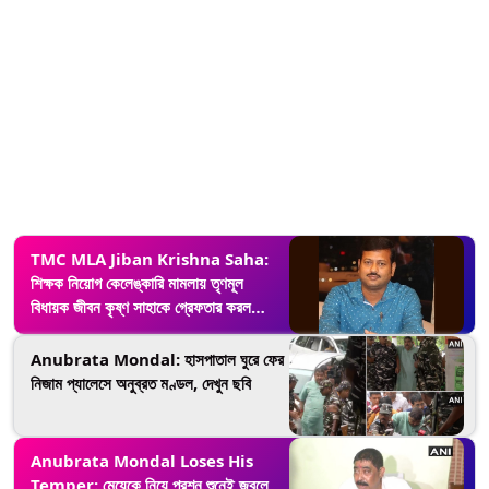
TMC MLA Jiban Krishna Saha:
শিক্ষক নিয়োগ কেলেঙ্কারি মামলায় তৃণমূল
বিধায়ক জীবন কৃষ্ণ সাহাকে গ্রেফতার করল
সিবিআই
Anubrata Mondal: হাসপাতাল ঘুরে ফের
নিজাম প্যালেসে অনুব্রত মণ্ডল, দেখুন ছবি
Anubrata Mondal Loses His
Temper: মেয়েকে নিয়ে প্রশ্ন শুনেই জ্বলে