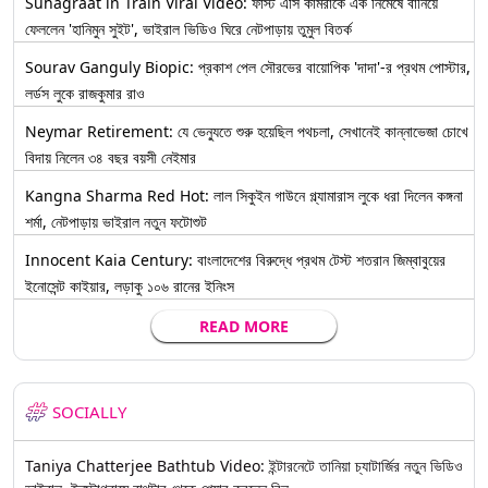
Suhagraat in Train Viral Video: ফার্স্ট এসি কামরাকে এক নিমেষে বানিয়ে
ফেললেন 'হানিমুন সুইট', ভাইরাল ভিডিও ঘিরে নেটপাড়ায় তুমুল বিতর্ক
Sourav Ganguly Biopic: প্রকাশ পেল সৌরভের বায়োপিক 'দাদা'-র প্রথম পোস্টার,
লর্ডস লুকে রাজকুমার রাও
Neymar Retirement: যে ভেন্যুতে শুরু হয়েছিল পথচলা, সেখানেই কান্নাভেজা চোখে
বিদায় নিলেন ৩৪ বছর বয়সী নেইমার
Kangna Sharma Red Hot: লাল সিকুইন গাউনে গ্ল্যামারাস লুকে ধরা দিলেন কঙ্গনা
শর্মা, নেটপাড়ায় ভাইরাল নতুন ফটোশুট
Innocent Kaia Century: বাংলাদেশের বিরুদ্ধে প্রথম টেস্ট শতরান জিম্বাবুয়ের
ইনোসেন্ট কাইয়ার, লড়াকু ১০৬ রানের ইনিংস
READ MORE
SOCIALLY
Taniya Chatterjee Bathtub Video: ইন্টারনেটে তানিয়া চ্যাটার্জির নতুন ভিডিও