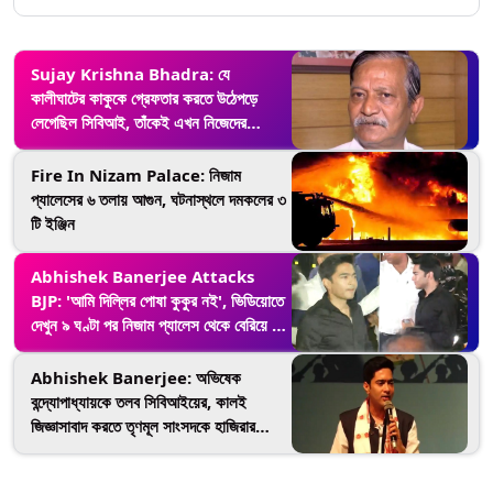
Sujay Krishna Bhadra: যে
কালীঘাটের কাকুকে গ্রেফতার করতে উঠেপড়ে
লেগেছিল সিবিআই, তাঁকেই এখন নিজেদের
হেফাজতে রাখতে চাইছে না, কেন জানেন?
Fire In Nizam Palace: নিজাম
প্যালেসের ৬ তলায় আগুন, ঘটনাস্থলে দমকলের ৩
টি ইঞ্জিন
Abhishek Banerjee Attacks
BJP: 'আমি দিল্লির পোষা কুকুর নই', ভিডিয়োতে
দেখুন ৯ ঘণ্টা পর নিজাম প্যালেস থেকে বেরিয়ে কী
বললেন অভিষেক
Abhishek Banerjee: অভিষেক
বন্দ্যোপাধ্যায়কে তলব সিবিআইয়ের, কালই
জিজ্ঞাসাবাদ করতে তৃণমূল সাংসদকে হাজিরার
নির্দেশ