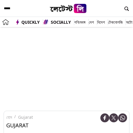
QUICKLY
SOCIALLY
পশ্চিমবঙ্গ
দেশ
বিদেশ
টেকনোলজি
অটো
হোম
Gujarat
GUJARAT