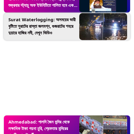
শুক্রবার স্ট্যাচু অফ ইউনিটিতে পালিত হবে একতা
দিবস
Surat Waterlogging: অসময়ের ভারী
বৃষ্টিতে সুরাটের রাস্তা জলমগ্ন, গুজরাটের শহরে
দুয়ারে হাজির নদী, দেখুন ভিডিও
Ahmedabad: পালদি জৈন মন্দির থেকে
লক্ষাধিক টাকা গয়না চুরি, গ্রেফতার মন্দিরের