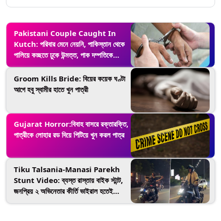
Pakistani Couple Caught In
Kutch: পরিবার মেনে নেয়নি, পাকিস্তান থেকে
পালিয়ে কচ্ছতে ঢুকে উন্মত্ত, পাক দম্পতিকে
পাকড়াও করল পুলিশ
Groom Kills Bride: বিয়ের কয়েক ঘণ্টা
আগে হবু স্বামীর হাতে খুন পাত্রী
Gujarat Horror:বিবাহ বাসরে রক্তারক্তি,
পাত্রীকে লোহার রড দিয়ে পিটিয়ে খুন করল পাত্র
Tiku Talsania-Manasi Parekh
Stunt Video: ব্যস্ত রাস্তায় বাইক স্টান্ট,
জনপ্রিয় ২ অভিনেতার কীর্তি ভাইরাল হতেই
পুলিশের পালটা বাড়ি, ভিডিয়ো