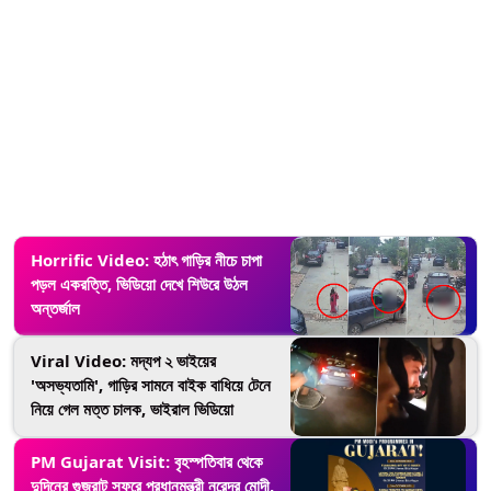
Horrific Video: হঠাৎ গাড়ির নীচে চাপা
পড়ল একরত্তি, ভিডিয়ো দেখে শিউরে উঠল
অন্তর্জাল
Viral Video: মদ্যপ ২ ভাইয়ের
'অসভ্যতামি', গাড়ির সামনে বাইক বাধিয়ে টেনে
নিয়ে গেল মত্ত চালক, ভাইরাল ভিডিয়ো
PM Gujarat Visit: বৃহস্পতিবার থেকে
দুদিনের গুজরাট সফরে প্রধানমন্ত্রী নরেন্দ্র মোদী,