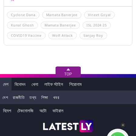
Cyclone Dana
Mamata Banerjee
Vineet Goyal
Kunal Ghosh
Mamata Banerjee
ISL 2024 25
COVID19 Vaccine
Wolf Attack
Sanjay Roy
দেশ
বিনোদন
খেলা
লাইফ স্টাইল
শিরোনাম
দেশ
রাজনীতি
তথ্য
শিক্ষা
খবর
বিদেশ
টেকনোলজি
অটো
ভাইরাল