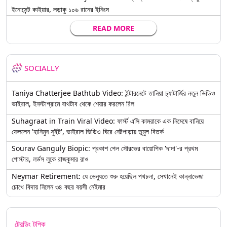
ইনোসেন্ট কাইয়ার, লড়াকু ১০৬ রানের ইনিংস
READ MORE
SOCIALLY
Taniya Chatterjee Bathtub Video: ইন্টারনেটে তানিয়া চ্যাটার্জির নতুন ভিডিও
ভাইরাল, ইনস্টাগ্রামে বাথটাব থেকে শেয়ার করলেন রিল
Suhagraat in Train Viral Video: ফার্স্ট এসি কামরাকে এক নিমেষে বানিয়ে
ফেললেন 'হানিমুন সুইট', ভাইরাল ভিডিও ঘিরে নেটপাড়ায় তুমুল বিতর্ক
Sourav Ganguly Biopic: প্রকাশ পেল সৌরভের বায়োপিক 'দাদা'-র প্রথম
পোস্টার, লর্ডস লুকে রাজকুমার রাও
Neymar Retirement: যে ভেন্যুতে শুরু হয়েছিল পথচলা, সেখানেই কান্নাভেজা
চোখে বিদায় নিলেন ৩৪ বছর বয়সী নেইমার
ট্রেন্ডিং টপিক