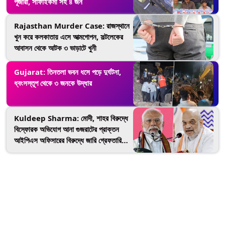
পূজারী, সাফাইকর্মী সহ ৪ জন
Rajasthan Murder Case: রাজস্থানে
খুন করে কলকাতায় এসে আত্মগোপন, সল্টলেকের
আবাসন থেকে আটক ৩ ভাড়াটে খুনী
Gujarat: তিনতলা ভবন ধসে পড়ে দুর্ঘটনা,
ধ্বংসস্তূপ থেকে ৩ জনকে উদ্ধার
Kuldeep Sharma: মোদী, শাহর বিরুদ্ধে
বিস্ফোরক অভিযোগ আনা গুজরাটের প্রাক্তন
আইপিএস অফিসারের বিরুদ্ধে জারি গ্রেফতারি
পরোয়ানা