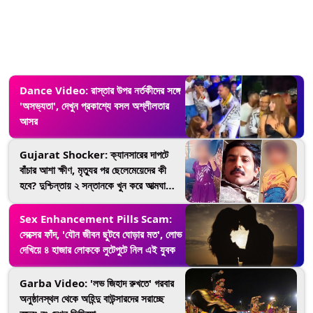
Dance Video: রাস্তার উপর নর্তকীদের সঙ্গে
'অসভ্যতা', দেখুন প্রকাশ্যে বসল অশ্লীলতার
আসর
Gujarat Shocker: ক্যানসারের দাপটে
বাঁচার আশা ক্ষীণ, মৃত্যুর পর ছেলেমেয়েদের কী
হবে? দুশ্চিন্তায় ২ সন্তানকে খুন করে আত্মঘাতী
বাবা
Sex Enhancement Pills Scam:
সেক্সের ফাঁদ, 'যৌন জীবন ছুটবে ঘোড়ার মত', লোভ
দেখিয়ে ৪ হাজার লোককে লুটেপুটে নিল এই যুবক
Garba Video: 'লভ জিহাদ রুখতে' গরবার
অনুষ্ঠানস্থল থেকে অহিন্দু বাউন্সারদের সরাচ্ছে