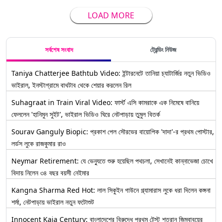
LOAD MORE
সর্বশেষ সংবাদ
ট্রেন্ডিং নিউজ
Taniya Chatterjee Bathtub Video: ইন্টারনেটে তানিয়া চ্যাটার্জির নতুন ভিডিও
ভাইরাল, ইনস্টাগ্রামে বাথটাব থেকে শেয়ার করলেন রিল
Suhagraat in Train Viral Video: ফার্স্ট এসি কামরাকে এক নিমেষে বানিয়ে
ফেললেন 'হানিমুন সুইট', ভাইরাল ভিডিও ঘিরে নেটপাড়ায় তুমুল বিতর্ক
Sourav Ganguly Biopic: প্রকাশ পেল সৌরভের বায়োপিক 'দাদা'-র প্রথম পোস্টার,
লর্ডস লুকে রাজকুমার রাও
Neymar Retirement: যে ভেন্যুতে শুরু হয়েছিল পথচলা, সেখানেই কান্নাভেজা চোখে
বিদায় নিলেন ৩৪ বছর বয়সী নেইমার
Kangna Sharma Red Hot: লাল সিকুইন গাউনে গ্ল্যামারাস লুকে ধরা দিলেন কঙ্গনা
শর্মা, নেটপাড়ায় ভাইরাল নতুন ফটোশুট
Innocent Kaia Century: বাংলাদেশের বিরুদ্ধে প্রথম টেস্ট শতরান জিম্বাবুয়ের