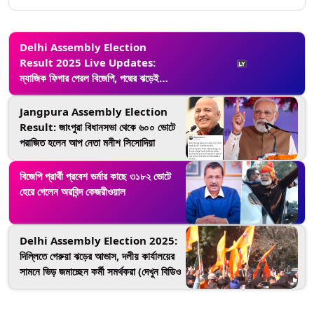
Delhi Assembly Election
Result 2025 Live Updates:
ম্যাজিক ফিগার পেরল বিজেপি, পদ্মের ঝড়েই
রাজধানীতে সাফ ‘ঝাড়ু’
Jangpura Assembly Election
Result: জাংপুরা বিধানসভা থেকে ৬০০ ভোটে
পরাজিত হলেন আপ নেতা মনীশ সিসোদিয়া
বিজেপি প্রার্থী প্রবেশ ভর্মার কাছে ৩১৮২ ভোটে
হেরে গেলেন অরবিন্দ কেজরীওয়াল
Delhi Assembly Election 2025:
দিল্লিতে গেরুয়া ঝড়ের আভাস, দলীয় কার্যালয়ের
সামনে ভিড় জমাচ্ছেন কর্মী সমর্থকরা (দেখুন বিডিও