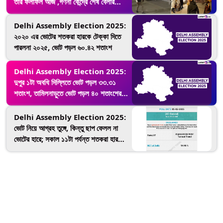
তাঁর ফলাফল আজ ,গণনা কেন্দ্রে শেষ বেলার
প্রস্তুতি তুঙ্গে (দেখুন ভিডিও)
Delhi Assembly Election 2025:
২০২০ এর ভোটের শতকরা হারকে টেক্কা দিতে
পারলনা ২০২৫, ভোট পড়ল ৬০.৪২ শতাংশ
Delhi Assembly Election 2025:
দুপুর ১টা অবধি দিল্লিতে ভোট পড়ল ৩৩.৩১
শতাংশ, তামিলনাড়ুতে ভোট পড়ল ৪০ শতাংশের
ওপরে
Delhi Assembly Election 2025:
ভোট নিয়ে আগ্রহ তুঙ্গে, কিন্তু ছাপ ফেলল না
ভোটের হারে; সকাল ১১টা পর্যন্ত শতকরা হার
১৯.৯৫