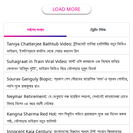
LOAD MORE
সর্বশেষ সংবাদ
ট্রেন্ডিং নিউজ
Taniya Chatterjee Bathtub Video: ইন্টারনেটে তানিয়া চ্যাটার্জির নতুন ভিডিও
ভাইরাল, ইনস্টাগ্রামে বাথটাব থেকে শেয়ার করলেন রিল
Suhagraat in Train Viral Video: ফার্স্ট এসি কামরাকে এক নিমেষে বানিয়ে
ফেললেন 'হানিমুন সুইট', ভাইরাল ভিডিও ঘিরে নেটপাড়ায় তুমুল বিতর্ক
Sourav Ganguly Biopic: প্রকাশ পেল সৌরভের বায়োপিক 'দাদা'-র প্রথম পোস্টার,
লর্ডস লুকে রাজকুমার রাও
Neymar Retirement: যে ভেন্যুতে শুরু হয়েছিল পথচলা, সেখানেই কান্নাভেজা চোখে
বিদায় নিলেন ৩৪ বছর বয়সী নেইমার
Kangna Sharma Red Hot: লাল সিকুইন গাউনে গ্ল্যামারাস লুকে ধরা দিলেন কঙ্গনা
শর্মা, নেটপাড়ায় ভাইরাল নতুন ফটোশুট
Innocent Kaia Century: বাংলাদেশের বিরুদ্ধে প্রথম টেস্ট শতরান জিম্বাবুয়ের