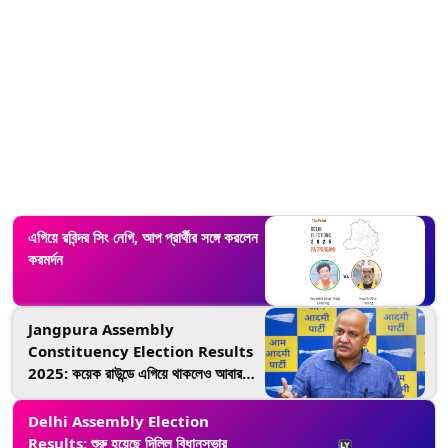
এগিয়ে রবিন্দর সিং নেগি, আপ প্রার্থীর সঙ্গে করলেন
করমর্দন
Jangpura Assembly
Constituency Election Results
2025: কয়েক রাউন্ডে এগিয়ে থাকলেও আবারও
পিছিয়ে গেলেন আপ প্রার্থী মনীশ সিসোদিয়া
Delhi Assembly Election
Results: শুরু হয়েছে দিল্লি বিধানসভার