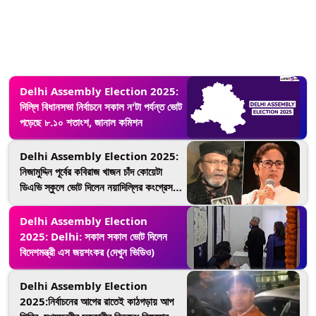
Delhi Assembly Election 2025:
দিল্লি বিধানসভা নির্বাচনে সকাল ন'টা পর্যন্ত ভোট
পড়েছে ৮.১০ শতাংশ, জানাল কমিশন
Delhi Assembly Election 2025:
নিজামুদ্দিন পূর্বের কবিরাজ খাজন চাঁদ কোয়েটা
ডিএভি স্কুলে ভোট দিলেন নয়াদিল্লির কংগ্রেস
প্রার্থী সন্দীপ দীক্ষিত(দেখুন ভিডিও)
Delhi Assembly Election
2025: Delhi: সকাল সকাল ভোট দিলেন
বিদেশমন্ত্রী এস জয়শংকর (দেখুন ভিডিও)
Delhi Assembly Election
2025:নির্বাচনের আগের রাতেই কাঠগড়ায় আপ