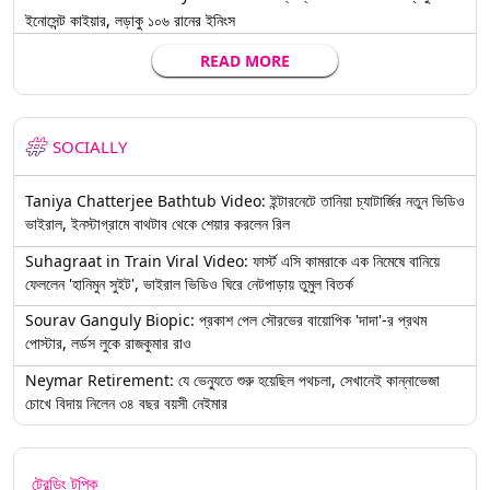
ইনোসেন্ট কাইয়ার, লড়াকু ১০৬ রানের ইনিংস
READ MORE
SOCIALLY
Taniya Chatterjee Bathtub Video: ইন্টারনেটে তানিয়া চ্যাটার্জির নতুন ভিডিও
ভাইরাল, ইনস্টাগ্রামে বাথটাব থেকে শেয়ার করলেন রিল
Suhagraat in Train Viral Video: ফার্স্ট এসি কামরাকে এক নিমেষে বানিয়ে
ফেললেন 'হানিমুন সুইট', ভাইরাল ভিডিও ঘিরে নেটপাড়ায় তুমুল বিতর্ক
Sourav Ganguly Biopic: প্রকাশ পেল সৌরভের বায়োপিক 'দাদা'-র প্রথম
পোস্টার, লর্ডস লুকে রাজকুমার রাও
Neymar Retirement: যে ভেন্যুতে শুরু হয়েছিল পথচলা, সেখানেই কান্নাভেজা
চোখে বিদায় নিলেন ৩৪ বছর বয়সী নেইমার
ট্রেন্ডিং টপিক