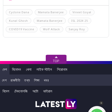
Cyclone Dana
Mamata Banerjee
Vineet Goyal
Kunal Ghosh
Mamata Banerjee
ISL 2024 25
COVID19 Vaccine
Wolf Attack
Sanjay Roy
দেশ
বিনোদন
খেলা
লাইফ স্টাইল
শিরোনাম
দেশ
রাজনীতি
তথ্য
শিক্ষা
খবর
বিদেশ
টেকনোলজি
অটো
ভাইরাল