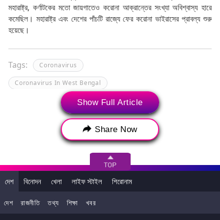
মহারাষ্ট্র, কর্ণাটকের মতো জায়গাতেও করোনা আক্রান্তের সংখ্যা অবিশ্বাস্য হারে
কমেছিল। মহারাষ্ট্র এবং দেশের পাঁচটি রাজ্যে ফের করোনা ভাইরাসের প্রাবল্য শুরু
হয়েছে।
Tags:
Coronavirus
Coronavirus In West Bengal
COVID-19 Cases In West Bengal
Show Full Article
Share Now
দেশ
বিনোদন
খেলা
লাইফ স্টাইল
শিরোনাম
দেশ
রাজনীতি
তথ্য
শিক্ষা
খবর