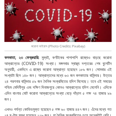
করোনা ভাইরাস (Photo Credits: Pixabay)
কলকাতা, ২৩ ফেব্রুয়ারি:
মুম্বই, কর্ণাটকের পাশাপাশি রাজ্যেও বাড়ছে করোনা
আক্রান্তের (COVID-19) সংখ্যা। মঙ্গলবার স্বাস্থ্য দপ্তরের শেষ বুলেটিন
অনুযায়ী, একদিনে এ রাজ্যে করোনা আক্রান্ত হয়েছেন ১৮৯ জন। সোমবার এই
সংখ্যাটা ছিল ১৪৮ জন। আক্রান্তদের মধ্যে ৬৩ জন কলকাতার বাসিন্দার। উত্তর
২৪ পরগনার বাসিন্দার ৫৯ জন দৈনিক সংক্রমিতের হদিশ মিলেছে। তবে এই সময়ের
পশ্চিম মেদিনীপুর এবং দক্ষিণ দিনাজপুরে কোনও আক্রান্তের হদিশ মেলেনি। এদিকে
এদিন বাংলার মোট করোনা আক্রান্তের সংখ্যা বেড়ে দাঁড়াল ৫ লক্ষ ৭৪ হাজার ৯৯
জন।
এখনও পর্যন্ত কোভিডমুক্ত হয়েছেন ৫ লক্ষ ৬০ হাজার ৪৪৭ জন। এঁদের মধ্যে গত
২৪ ঘণ্টায় সুস্থ হয়েছেন ২২৮ জন। যা দৈনিক সংক্রমিতের চেয়ে অনেকটাই বেশি।