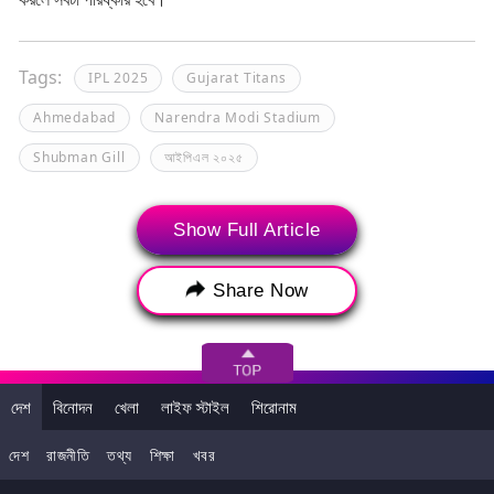
Tags:
IPL 2025
Gujarat Titans
Ahmedabad
Narendra Modi Stadium
Shubman Gill
আইপিএল ২০২৫
Show Full Article
Share Now
দেশ
বিনোদন
খেলা
লাইফ স্টাইল
শিরোনাম
দেশ
রাজনীতি
তথ্য
শিক্ষা
খবর