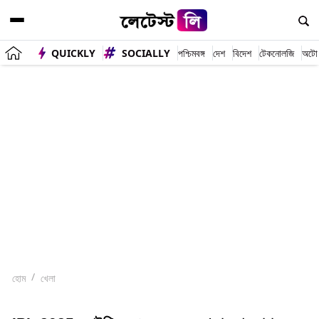
QUICKLY
SOCIALLY
পশ্চিমবঙ্গ
দেশ
বিদেশ
টেকনোলজি
অটো
হোম
খেলা