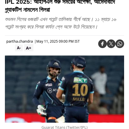
IPL 2025: আইপিএল শুরু সময়ের অপেক্ষা, আমেদাবাদে
প্র্যাকটিশ নামলেন গিলরা
শুভমন গিলের গুজরাট এখন পয়েন্ট তালিকায় শীর্ষে আছে। ১১ ম্যাচে ১৬
পয়েন্ট সংগ্রহ করে গিলরা কার্যত প্লে অফে উঠে গিয়েছেন।
partha.chandra
|
May 11, 2025 09:00 PM IST
A+
A-
Gujarat Titans (Twitter/IPL)