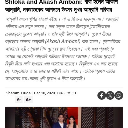
Shloka and Akash Ambani: বাবা হলেন আকাশ
আম্বানি, নবজাতকের আগমনে উৎসব মুখর আম্বানি পরিবার
আম্বানি মহলে খুশির হাওয়া বইছে। না না জিও-র সাফল্য নয়। আম্বানি
পরিবারে এল নতুন সদস্য। দাদু ঠাকুমা হলেন রিলায়েন্স ইন্ডাস্ট্রিজের
চেয়ারম্যান মুকেশ আম্বানি ও তাঁর স্ত্রী নীতা আম্বানি। মুকেশ নীতার
বড়ছেলে আকাশ আম্বানি (Akash Ambani) বাবা হলেন। বৃহস্পতিবার
আকাশের স্ত্রী শ্লোকা শিশু পুত্রের জন্ম দিয়েছেন। এই খবর প্রকাশ্যে
আসার পর থেকেই আম্বানি পরিবারে উৎসবের আমেজ। পরিবার সূত্রেই
বিবৃতি দিয়ে নাতি হওয়ার খবর জানানো হয়েছে। বিবৃতিতে এও বলা হয়েছে
যে, সদ্যোজাত ও মা দুজনের শরীরই ভাল আছে। এদিকে প্রথম নাতির
আগমনের বরে বেজায় খুশি মুকেশ ও নীতা আম্বানি।
Shammi Huda
|
Dec 10, 2020 03:43 PM IST
A+
A-