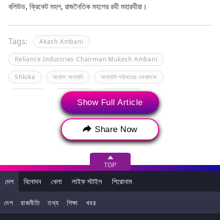
বলিউড, ক্রিকেট মহল, রাজনৈতিক মহলের রথী মহারথীরা।
Tags:
Akash Ambani
Reliance Industries Chairman Mukesh Ambani
Shloka
আকাশ আম্বানি
আম্বানি পরিবারের নবজাতক
নীতা আম্বানি
মুকেশ আম্বানি
শ্লোকা আম্বানি
Show Full Article
Share Now
দেশ
বিনোদন
খেলা
লাইফ স্টাইল
শিরোনাম
দেশ
রাজনীতি
তথ্য
শিক্ষা
খবর