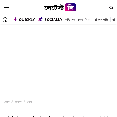
QUICKLY
SOCIALLY
পশ্চিমবঙ্গ
দেশ
বিদেশ
টেকনোলজি
অটো
হোম
ভারত
খবর