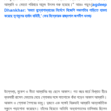
আম্বানি ও মেহতা পরিবারে আনন্দ উৎসব শুরু হয়েছে।” আরও পড়ুন-J
agdeep
Dhankhar: ‘মমতা বন্দ্যোপাধ্যায়ের নির্দেশে বিজেপি সভাপতির গাড়িতে হামলা
করেছে তৃণমূলের হার্মাদ বাহিনী,’ ফের বিস্ফোরক রাজ্যপাল জগদীপ ধনখড়
উল্লেখ্য, মুকেশ ও নীতা আম্বানির বড় ছেলে আকাশ। গত বছর মার্চে বিখ্যাত হীরে
ব্যবসায়ী রাসেল মেহতার মেয়ে শ্লোকার সঙ্গে সাতপাকে বাঁধা পড়েন আকাশ আম্বানি।
আকাস ও শ্লোকা শৈশবের বন্ধু। দুজনে এক সঙ্গেই ধিরুভাই আম্বানি আন্তর্জাতিক
স্কুলে পড়াশোনা করেছেন। তাঁদের বিয়েতে অতিথি অভ্যাগতদের তালিকায় ছিলেন