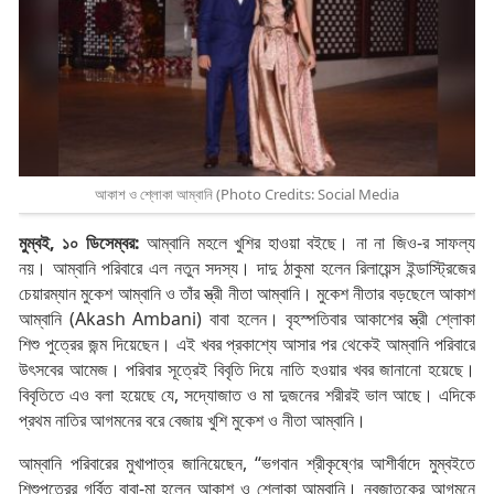
আকাশ ও শ্লোকা আম্বানি (Photo Credits: Social Media
মুম্বই, ১০ ডিসেম্বর
:
আম্বানি মহলে খুশির হাওয়া বইছে। না না জিও-র সাফল্য
নয়। আম্বানি পরিবারে এল নতুন সদস্য। দাদু ঠাকুমা হলেন রিলায়েন্স ইন্ডাস্ট্রিজের
চেয়ারম্যান মুকেশ আম্বানি ও তাঁর স্ত্রী নীতা আম্বানি। মুকেশ নীতার বড়ছেলে আকাশ
আম্বানি (Akash Ambani) বাবা হলেন। বৃহস্পতিবার আকাশের স্ত্রী শ্লোকা
শিশু পুত্রের জন্ম দিয়েছেন। এই খবর প্রকাশ্যে আসার পর থেকেই আম্বানি পরিবারে
উৎসবের আমেজ। পরিবার সূত্রেই বিবৃতি দিয়ে নাতি হওয়ার খবর জানানো হয়েছে।
বিবৃতিতে এও বলা হয়েছে যে, সদ্যোজাত ও মা দুজনের শরীরই ভাল আছে। এদিকে
প্রথম নাতির আগমনের বরে বেজায় খুশি মুকেশ ও নীতা আম্বানি।
আম্বানি পরিবারের মুখাপাত্র জানিয়েছেন, “ভগবান শ্রীকৃষ্ণের আশীর্বাদে মুম্বইতে
শিশুপুত্রের গর্বিত বাবা-মা হলেন আকাশ ও শ্লোকা আম্বানি। নবজাতকের আগমনে