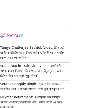
SOCIALLY
Taniya Chatterjee Bathtub Video: ইন্টারনেটে
তানিয়া চ্যাটার্জির নতুন ভিডিও ভাইরাল, ইনস্টাগ্রামে বাথটাব
থেকে শেয়ার করলেন রিল
Suhagraat in Train Viral Video: ফার্স্ট এসি
কামরাকে এক নিমেষে বানিয়ে ফেললেন 'হানিমুন সুইট', ভাইরাল
ভিডিও ঘিরে নেটপাড়ায় তুমুল বিতর্ক
Sourav Ganguly Biopic: প্রকাশ পেল সৌরভের
বায়োপিক 'দাদা'-র প্রথম পোস্টার, লর্ডস লুকে রাজকুমার রাও
Neymar Retirement: যে ভেন্যুতে শুরু হয়েছিল
পথচলা, সেখানেই কান্নাভেজা চোখে বিদায় নিলেন ৩৪ বছর
বয়সী নেইমার