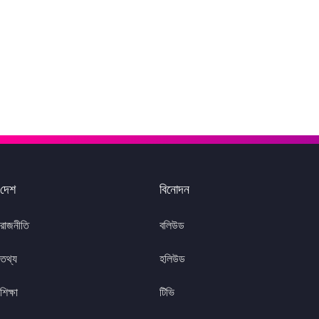
দেশ
বিনোদন
রাজনীতি
বলিউড
তথ্য
হলিউড
শিক্ষা
টিভি