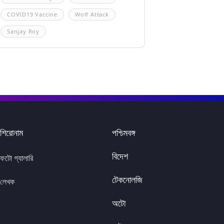
COVID19 Vaccine
Wolf Attack
Sanjay Roy
শিরোনাম
পশ্চিমবঙ্গ
বিদেশ
ফটো গ্যালারি
টেকনোলজি
লেখক
অটো