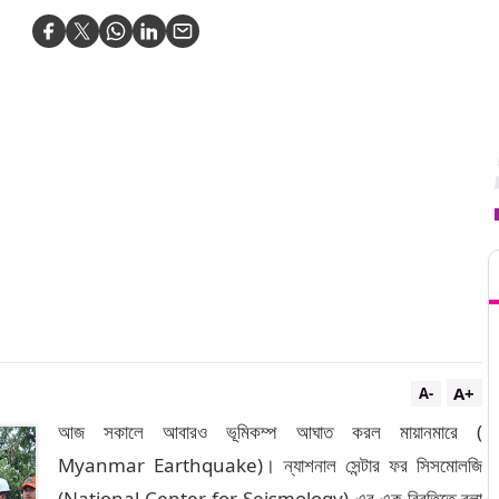
T
A+
A-
আজ সকালে আবারও ভূমিকম্প আঘাত করল মায়ানমারে (
Myanmar Earthquake)। ন্যাশনাল সেন্টার ফর সিসমোলজি
(National Center for Seismology) এর এক বিবৃতিতে বলা