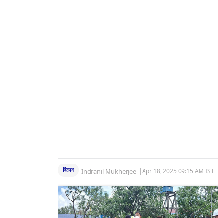
বিদেশ
Indranil Mukherjee
|
Apr 18, 2025 09:15 AM IST