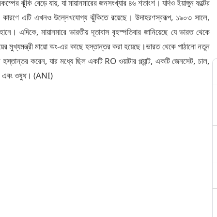
মিকম্পের ঝুঁকি বেড়ে যায়, যা মায়ানমারের জনসংখ্যার ৪৬ শতাংশ। যদিও ইয়াঙ্গুন ফল্টের
র কারণে এটি এখনও উল্লেখযোগ্য ঝুঁকিতে রয়েছে। উদাহরণস্বরূপ, ১৯০৩ সালে,
হানে। এদিকে, মায়ানমারে ভারতীয় দূতাবাস বৃহস্পতিবার জানিয়েছে যে ভারত থেকে
লয়ের মুখ্যমন্ত্রী মায়ো অং-এর কাছে হস্তান্তর করা হয়েছে।ভারত থেকে পাঠানো নতুন
াকুর হস্তান্তর করেন, যার মধ্যে ছিল একটি RO ওয়াটার প্ল্যান্ট, একটি জেনসেট, চাল,
ল এবং ওষুধ। (ANI)