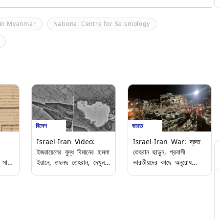
 in Myanmar
National Centre for Seismology
বিদেশ
ভারত
Israel-Iran Video:
Israel-Iran War: দ্রুত
ইজরায়েলের যুদ্ধ বিমানের হামলা
তেহরান ছাড়ুন, প্রবাসী
 সাধ্য
ইরানে, তছনছ তেহরান, দেখুন
ভারতীয়দের কাছে অনুরোধ
যান
ভিডিয়ো
নয়াদিল্লির, ইরানে অবস্থিত
্রকের
ভারতীয় দূতাবাসে সঙ্গে
যোগাযোগের জন্যে চালু
হেল্পলাইন নম্বর