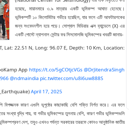
হয়েছে, মায়ানমারে ৩.৯ মাত্রার একটি ভূমিকম্প আঘাত হেনেছে।
ভূমিকম্পটি ১০ কিলোমিটার গভীরে হয়েছিল, যার ফলে এটি আফটারশকের
জন্য সংবেদনশীল হয়ে পড়ে। সোশ্যাল মিডিয়ার এক্স হ্যান্ডেলে (X) এর
একটি পোস্টে ন্যাশনাল সেন্টার ফর সিসমোলজি ভূমিকম্পের খবরটি জানায়-
, Lat: 22.51 N, Long: 96.07 E, Depth: 10 Km, Location:
hooKamp App
https://t.co/5gCOtjcVGs
@DrJitendraSingh
1966
@ndmaindia
pic.twitter.com/u8i6uw888S
S_Earthquake)
April 17, 2025
ি বিপজ্জনক কারণ এগুলি ভূপৃষ্ঠের কাছাকাছি বেশি শক্তি নির্গত করে। এর ফলে
ের সংখ্যা বৃদ্ধি পায়, যা গভীর ভূমিকম্পের তুলনায় বেশি, কারণ গভীর ভূমিকম্পগুলি
টি ভূমিকম্পপ্রবণ দেশ, তবুও এখনও পর্যন্ত সরকারের তররফে কোনও আনুষ্ঠানিক জাতীয়