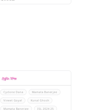
ট্রেন্ডিং টপিক
Cyclone Dana
Mamata Banerjee
Vineet Goyal
Kunal Ghosh
Mamata Banerjee
ISL 2024 25