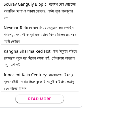
Sourav Ganguly Biopic: প্রকাশ পেল সৌরভের
বায়োপিক 'দাদা'-র প্রথম পোস্টার, লর্ডস লুকে রাজকুমার
রাও
Neymar Retirement: যে ভেন্যুতে শুরু হয়েছিল
পথচলা, সেখানেই কান্নাভেজা চোখে বিদায় নিলেন ৩৪ বছর
বয়সী নেইমার
Kangna Sharma Red Hot: লাল সিকুইন গাউনে
গ্ল্যামারাস লুকে ধরা দিলেন কঙ্গনা শর্মা, নেটপাড়ায় ভাইরাল
নতুন ফটোশুট
Innocent Kaia Century: বাংলাদেশের বিরুদ্ধে
প্রথম টেস্ট শতরান জিম্বাবুয়ের ইনোসেন্ট কাইয়ার, লড়াকু
১০৬ রানের ইনিংস
READ MORE