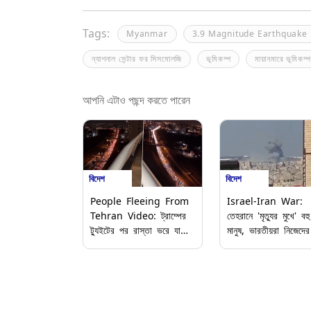
Tags:
Myanmar
3.9 Magnitude Earthquake
ন্যাশনাল সেন্টার ফর সিসমোলজি
ভূমিকম্প
মায়ানমারে ভূমিকম্প
আপনি এটাও পছন্দ করতে পারেন
বিদেশ
বিদেশ
People Fleeing From
Israel-Iran War:
Tehran Video: ট্রাম্পের
তেহরানে 'মৃত্যুর মুখে' বহু
ট্যুইটের পর রাস্তা ভরে যাচ্ছে
মানুষ, ভারতীয়রা নিজেদের
লাল আলোয়, তেহরান ছেড়ে
মত নিরাপদ জায়গায় সরে 
পালাচ্ছেন হাজার হাজার মানুষ,
এখনই, আবেদন বিদেশ মন্ত
ভাইরাল ভিডিয়ো