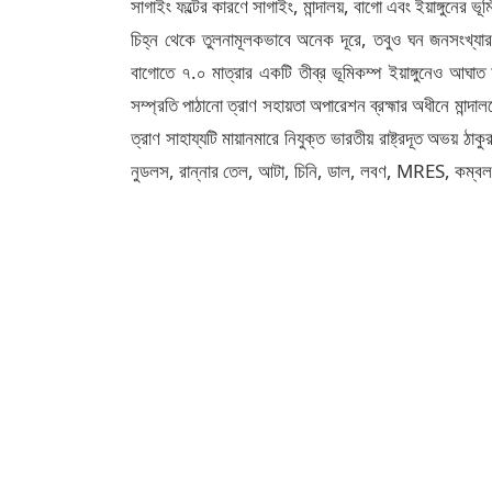
সাগাইং ফল্টের কারণে সাগাইং, মান্দালয়, বাগো এবং ইয়াঙ্গুনের ভূ
চিহ্ন থেকে তুলনামূলকভাবে অনেক দূরে, তবুও ঘন জনসংখ্যা
বাগোতে ৭.০ মাত্রার একটি তীব্র ভূমিকম্প ইয়াঙ্গুনেও আঘাত 
সম্প্রতি পাঠানো ত্রাণ সহায়তা অপারেশন ব্রহ্মার অধীনে মান্দা
ত্রাণ সাহায্যটি মায়ানমারে নিযুক্ত ভারতীয় রাষ্ট্রদূত অভয় ঠ
নুডলস, রান্নার তেল, আটা, চিনি, ডাল, লবণ, MRES, কম্ব