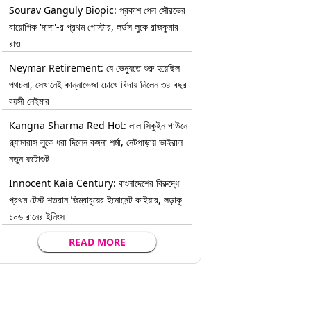
Sourav Ganguly Biopic: প্রকাশ পেল সৌরভের
বায়োপিক 'দাদা'-র প্রথম পোস্টার, লর্ডস লুকে রাজকুমার
রাও
Neymar Retirement: যে ভেন্যুতে শুরু হয়েছিল
পথচলা, সেখানেই কান্নাভেজা চোখে বিদায় নিলেন ৩৪ বছর
বয়সী নেইমার
Kangna Sharma Red Hot: লাল সিকুইন গাউনে
গ্ল্যামারাস লুকে ধরা দিলেন কঙ্গনা শর্মা, নেটপাড়ায় ভাইরাল
নতুন ফটোশুট
Innocent Kaia Century: বাংলাদেশের বিরুদ্ধে
প্রথম টেস্ট শতরান জিম্বাবুয়ের ইনোসেন্ট কাইয়ার, লড়াকু
১০৬ রানের ইনিংস
READ MORE