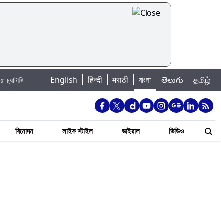
|
English
हिन्दी
मराठी
বাংলা
తెలుగు
தமிழ்
Jannat Toha Hot Video: জান্নাত তোহার নতুন ইনস্টা পোস্ট দেখে হৃদয় গলল নেটিজেন
বিনোদন
লাইফ স্টাইল
ভাইরাল
ভিডিও