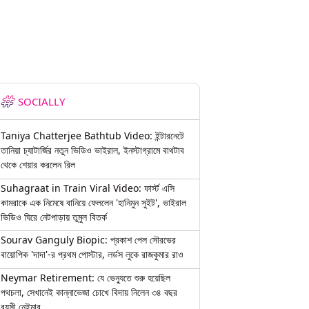
SOCIALLY
Taniya Chatterjee Bathtub Video: ইন্টারনেটে
তানিয়া চ্যাটার্জির নতুন ভিডিও ভাইরাল, ইনস্টাগ্রামে বাথটাব
থেকে শেয়ার করলেন রিল
Suhagraat in Train Viral Video: ফার্স্ট এসি
কামরাকে এক নিমেষে বানিয়ে ফেললেন 'হানিমুন সুইট', ভাইরাল
ভিডিও ঘিরে নেটপাড়ায় তুমুল বিতর্ক
Sourav Ganguly Biopic: প্রকাশ পেল সৌরভের
বায়োপিক 'দাদা'-র প্রথম পোস্টার, লর্ডস লুকে রাজকুমার রাও
Neymar Retirement: যে ভেন্যুতে শুরু হয়েছিল
পথচলা, সেখানেই কান্নাভেজা চোখে বিদায় নিলেন ৩৪ বছর
বয়সী নেইমার