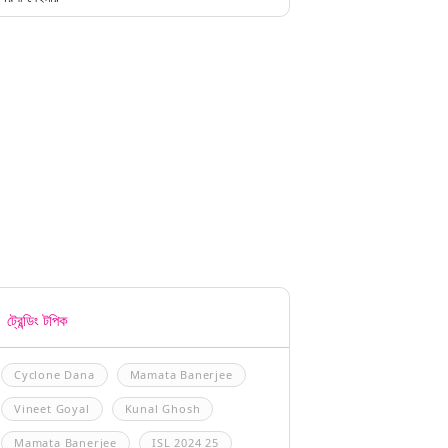
ট্রেন্ডিং টপিক
Cyclone Dana
Mamata Banerjee
Vineet Goyal
Kunal Ghosh
Mamata Banerjee
ISL 2024 25