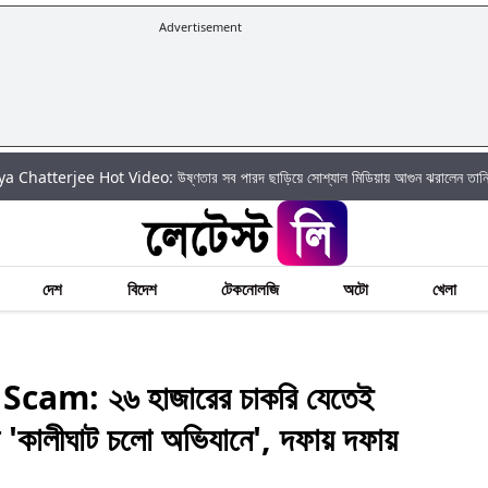
Advertisement
ee Hot Video: উষ্ণতার সব পারদ ছাড়িয়ে সোশ্যাল মিডিয়ায় আগুন ঝরালেন তানিয়া চ্যাটার্জি
দেশ
বিদেশ
টেকনোলজি
অটো
খেলা
am: ২৬ হাজারের চাকরি যেতেই
েপির 'কালীঘাট চলো অভিযানে', দফায় দফায়