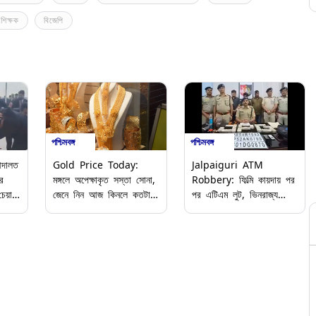
 শিক্ষক
বিজেপি
পশ্চিমবঙ্গ
পশ্চিমবঙ্গ
দালত
Gold Price Today:
Jalpaiguri ATM
র
মঙ্গলে অপেক্ষাকৃত সস্তা সোনা,
Robbery: ফিল্মি কায়দায় পর
চেয়ার
জেনে নিন আজ কিনলে কতটা
পর এটিএম লুট, ভিনরাজ্য
দেখুন
সাশ্রয় হবে
থেকে এসে ৫৫ লক্ষ টাকা চুরি,
পুলিশের জালে ৩ দুষ্কৃতি