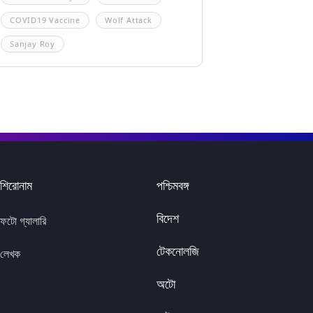
COVID19 Vaccine
Wolf Attack
Sanjay Roy
শিরোনাম
পশ্চিমবঙ্গ
বিদেশ
ফটো গ্যালারি
টেকনোলজি
লেখক
অটো