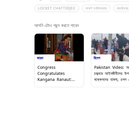
LOCKET CHATTERJEE
লকেট চট্টোপাধ্যায়
চাকরিহারা
আপনি এটাও পছন্দ করতে পারেন
ভারত
বিদেশ
Congress
Pakistan Video: আ
Congratulates
চত্ত্বরে আইনজীবীদের উপ
Kangana Ranaut:
মক্কেলদের হামলা, চলল 
অবাক কাণ্ড; পাহাড়ের মাথায়
ছোড়াছুড়ি, চুল টানাটানি, 
কঙ্গনার নয়া ক্যাফে, বিজেপি
ভিডিয়ো
সাংসদকে অভিনন্দন জানাল
কংগ্রেস, অবাক নেটিজেনরা