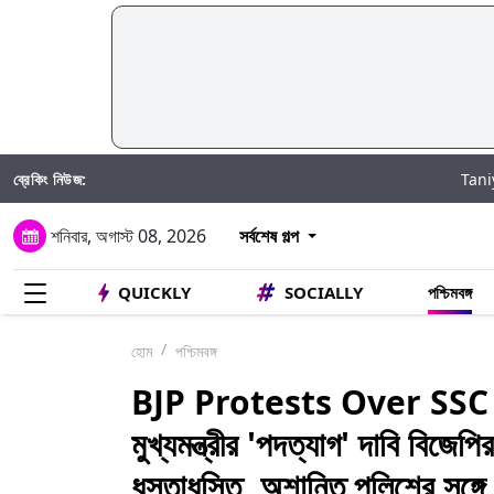
ব্রেকিং নিউজ:
Taniya Chatterj
শনিবার, অগাস্ট 08, 2026
সর্বশেষ গল্প
QUICKLY
SOCIALLY
পশ্চিমবঙ্গ
হোম
পশ্চিমবঙ্গ
BJP Protests Over SSC Sc
মুখ্যমন্ত্রীর 'পদত্যাগ' দাবি বিজ
ধস্তাধস্তি, অশান্তি পুলিশের সঙ্গে