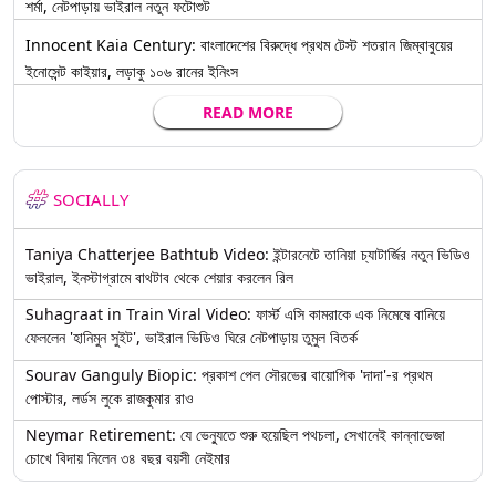
শর্মা, নেটপাড়ায় ভাইরাল নতুন ফটোশুট
Innocent Kaia Century: বাংলাদেশের বিরুদ্ধে প্রথম টেস্ট শতরান জিম্বাবুয়ের
ইনোসেন্ট কাইয়ার, লড়াকু ১০৬ রানের ইনিংস
READ MORE
SOCIALLY
Taniya Chatterjee Bathtub Video: ইন্টারনেটে তানিয়া চ্যাটার্জির নতুন ভিডিও
ভাইরাল, ইনস্টাগ্রামে বাথটাব থেকে শেয়ার করলেন রিল
Suhagraat in Train Viral Video: ফার্স্ট এসি কামরাকে এক নিমেষে বানিয়ে
ফেললেন 'হানিমুন সুইট', ভাইরাল ভিডিও ঘিরে নেটপাড়ায় তুমুল বিতর্ক
Sourav Ganguly Biopic: প্রকাশ পেল সৌরভের বায়োপিক 'দাদা'-র প্রথম
পোস্টার, লর্ডস লুকে রাজকুমার রাও
Neymar Retirement: যে ভেন্যুতে শুরু হয়েছিল পথচলা, সেখানেই কান্নাভেজা
চোখে বিদায় নিলেন ৩৪ বছর বয়সী নেইমার