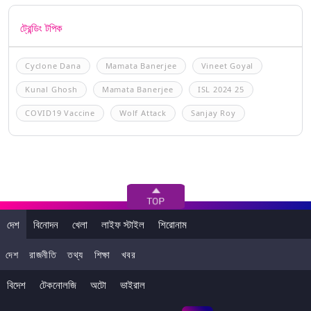
ট্রেন্ডিং টপিক
Cyclone Dana
Mamata Banerjee
Vineet Goyal
Kunal Ghosh
Mamata Banerjee
ISL 2024 25
COVID19 Vaccine
Wolf Attack
Sanjay Roy
দেশ
বিনোদন
খেলা
লাইফ স্টাইল
শিরোনাম
দেশ
রাজনীতি
তথ্য
শিক্ষা
খবর
বিদেশ
টেকনোলজি
অটো
ভাইরাল