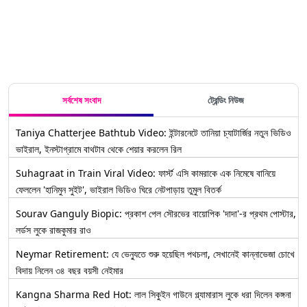
সর্বশেষ সংবাদ
ট্রেন্ডিং নিউজ
Taniya Chatterjee Bathtub Video: ইন্টারনেটে তানিয়া চ্যাটার্জির নতুন ভিডিও
ভাইরাল, ইনস্টাগ্রামে বাথটাব থেকে শেয়ার করলেন রিল
Suhagraat in Train Viral Video: ফার্স্ট এসি কামরাকে এক নিমেষে বানিয়ে
ফেললেন 'হানিমুন সুইট', ভাইরাল ভিডিও ঘিরে নেটপাড়ায় তুমুল বিতর্ক
Sourav Ganguly Biopic: প্রকাশ পেল সৌরভের বায়োপিক 'দাদা'-র প্রথম পোস্টার,
লর্ডস লুকে রাজকুমার রাও
Neymar Retirement: যে ভেন্যুতে শুরু হয়েছিল পথচলা, সেখানেই কান্নাভেজা চোখে
বিদায় নিলেন ৩৪ বছর বয়সী নেইমার
Kangna Sharma Red Hot: লাল সিকুইন গাউনে গ্ল্যামারাস লুকে ধরা দিলেন কঙ্গনা