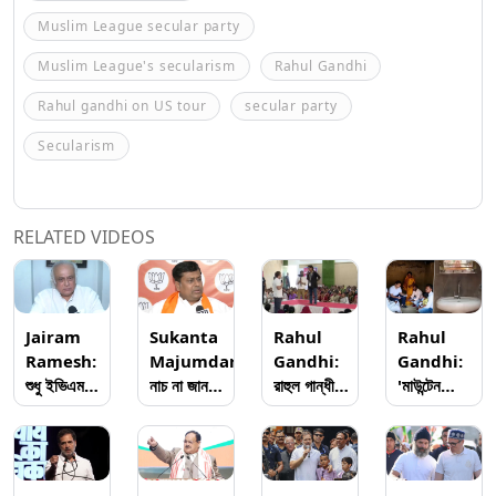
Muslim League secular party
Muslim League's secularism
Rahul Gandhi
Rahul gandhi on US tour
secular party
Secularism
RELATED VIDEOS
Jairam
Sukanta
Rahul
Rahul
Ramesh:
Majumdar:
Gandhi:
Gandhi:
শুধু ইভিএম
নাচ না জানলে
রাহুল গান্ধীর
'মাউন্টেন
নয়, গোটা
উঠোন বাঁকা,
মতো তিনিও
ম্যান’এর
ভোটপ্রক্রিয়া
রাহুল গান্ধীর
বিয়ে করবেন
পরিবারের সঙ্গে
নিয়ে আমাদের
মহারাষ্ট্রের
না, কংগ্রেস
রাহুলের সাক্ষাৎ
সন্দেহ রয়েছে,
নির্বাচনে
সাংসদের
ঘিরে সাংঘাতিক