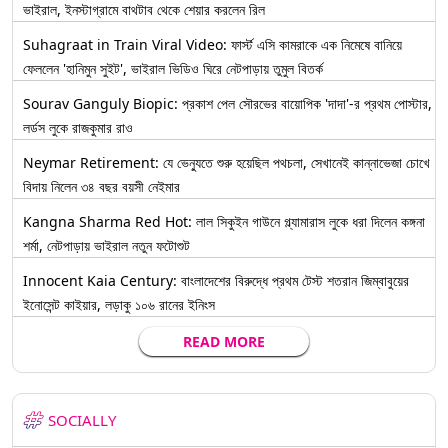
ভাইরাল, ইনস্টাগ্রামে বাথটাব থেকে শেয়ার করলেন রিল
Suhagraat in Train Viral Video: ফার্স্ট এসি কামরাকে এক নিমেষে বানিয়ে
ফেললেন 'হানিমুন সুইট', ভাইরাল ভিডিও ঘিরে নেটপাড়ায় তুমুল বিতর্ক
Sourav Ganguly Biopic: প্রকাশ পেল সৌরভের বায়োপিক 'দাদা'-র প্রথম পোস্টার,
লর্ডস লুকে রাজকুমার রাও
Neymar Retirement: যে ভেন্যুতে শুরু হয়েছিল পথচলা, সেখানেই কান্নাভেজা চোখে
বিদায় নিলেন ৩৪ বছর বয়সী নেইমার
Kangna Sharma Red Hot: লাল সিকুইন গাউনে গ্ল্যামারাস লুকে ধরা দিলেন কঙ্গনা
শর্মা, নেটপাড়ায় ভাইরাল নতুন ফটোশুট
Innocent Kaia Century: বাংলাদেশের বিরুদ্ধে প্রথম টেস্ট শতরান জিম্বাবুয়ের
ইনোসেন্ট কাইয়ার, লড়াকু ১০৬ রানের ইনিংস
READ MORE
SOCIALLY