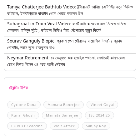
Taniya Chatterjee Bathtub Video: ইন্টারনেটে তানিয়া চ্যাটার্জির নতুন ভিডিও
ভাইরাল, ইনস্টাগ্রামে বাথটাব থেকে শেয়ার করলেন রিল
Suhagraat in Train Viral Video: ফার্স্ট এসি কামরাকে এক নিমেষে বানিয়ে
ফেললেন 'হানিমুন সুইট', ভাইরাল ভিডিও ঘিরে নেটপাড়ায় তুমুল বিতর্ক
Sourav Ganguly Biopic: প্রকাশ পেল সৌরভের বায়োপিক 'দাদা'-র প্রথম
পোস্টার, লর্ডস লুকে রাজকুমার রাও
Neymar Retirement: যে ভেন্যুতে শুরু হয়েছিল পথচলা, সেখানেই কান্নাভেজা
চোখে বিদায় নিলেন ৩৪ বছর বয়সী নেইমার
ট্রেন্ডিং টপিক
Cyclone Dana
Mamata Banerjee
Vineet Goyal
Kunal Ghosh
Mamata Banerjee
ISL 2024 25
COVID19 Vaccine
Wolf Attack
Sanjay Roy