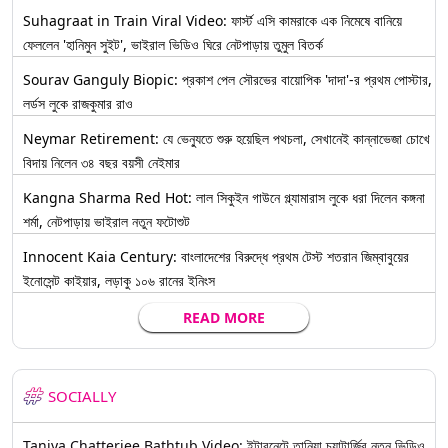
Suhagraat in Train Viral Video: ফার্স্ট এসি কামরাকে এক নিমেষে বানিয়ে
ফেললেন 'হানিমুন সুইট', ভাইরাল ভিডিও ঘিরে নেটপাড়ায় তুমুল বিতর্ক
Sourav Ganguly Biopic: প্রকাশ পেল সৌরভের বায়োপিক 'দাদা'-র প্রথম পোস্টার,
লর্ডস লুকে রাজকুমার রাও
Neymar Retirement: যে ভেন্যুতে শুরু হয়েছিল পথচলা, সেখানেই কান্নাভেজা চোখে
বিদায় নিলেন ৩৪ বছর বয়সী নেইমার
Kangna Sharma Red Hot: লাল সিকুইন গাউনে গ্ল্যামারাস লুকে ধরা দিলেন কঙ্গনা
শর্মা, নেটপাড়ায় ভাইরাল নতুন ফটোশুট
Innocent Kaia Century: বাংলাদেশের বিরুদ্ধে প্রথম টেস্ট শতরান জিম্বাবুয়ের
ইনোসেন্ট কাইয়ার, লড়াকু ১০৬ রানের ইনিংস
READ MORE
SOCIALLY
Taniya Chatterjee Bathtub Video: ইন্টারনেটে তানিয়া চ্যাটার্জির নতুন ভিডিও