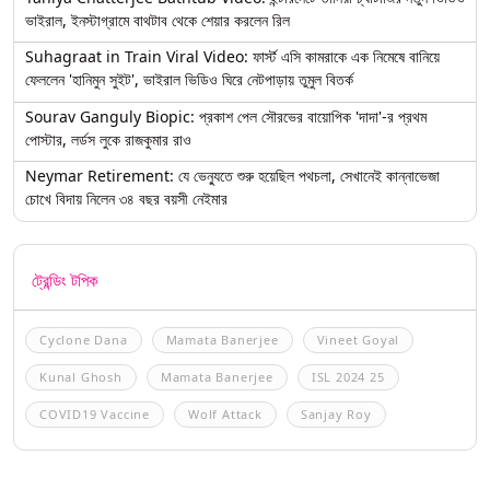
ভাইরাল, ইনস্টাগ্রামে বাথটাব থেকে শেয়ার করলেন রিল
Suhagraat in Train Viral Video: ফার্স্ট এসি কামরাকে এক নিমেষে বানিয়ে
ফেললেন 'হানিমুন সুইট', ভাইরাল ভিডিও ঘিরে নেটপাড়ায় তুমুল বিতর্ক
Sourav Ganguly Biopic: প্রকাশ পেল সৌরভের বায়োপিক 'দাদা'-র প্রথম
পোস্টার, লর্ডস লুকে রাজকুমার রাও
Neymar Retirement: যে ভেন্যুতে শুরু হয়েছিল পথচলা, সেখানেই কান্নাভেজা
চোখে বিদায় নিলেন ৩৪ বছর বয়সী নেইমার
ট্রেন্ডিং টপিক
Cyclone Dana
Mamata Banerjee
Vineet Goyal
Kunal Ghosh
Mamata Banerjee
ISL 2024 25
COVID19 Vaccine
Wolf Attack
Sanjay Roy