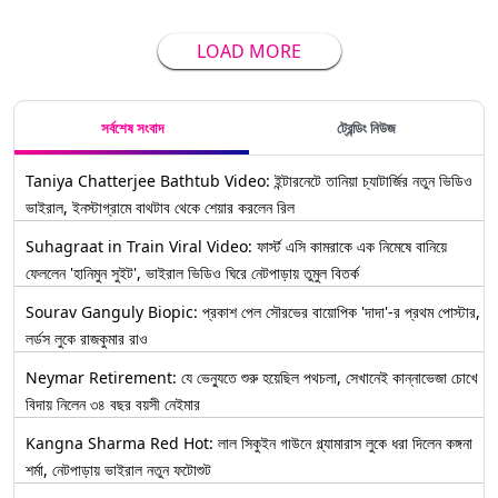
LOAD MORE
সর্বশেষ সংবাদ
ট্রেন্ডিং নিউজ
Taniya Chatterjee Bathtub Video: ইন্টারনেটে তানিয়া চ্যাটার্জির নতুন ভিডিও
ভাইরাল, ইনস্টাগ্রামে বাথটাব থেকে শেয়ার করলেন রিল
Suhagraat in Train Viral Video: ফার্স্ট এসি কামরাকে এক নিমেষে বানিয়ে
ফেললেন 'হানিমুন সুইট', ভাইরাল ভিডিও ঘিরে নেটপাড়ায় তুমুল বিতর্ক
Sourav Ganguly Biopic: প্রকাশ পেল সৌরভের বায়োপিক 'দাদা'-র প্রথম পোস্টার,
লর্ডস লুকে রাজকুমার রাও
Neymar Retirement: যে ভেন্যুতে শুরু হয়েছিল পথচলা, সেখানেই কান্নাভেজা চোখে
বিদায় নিলেন ৩৪ বছর বয়সী নেইমার
Kangna Sharma Red Hot: লাল সিকুইন গাউনে গ্ল্যামারাস লুকে ধরা দিলেন কঙ্গনা
শর্মা, নেটপাড়ায় ভাইরাল নতুন ফটোশুট