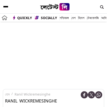
QUICKLY
SOCIALLY
পশ্চিমবঙ্গ
দেশ
বিদেশ
টেকনোলজি
অটো
হোম
Ranil Wickremesinghe
RANIL WICKREMESINGHE