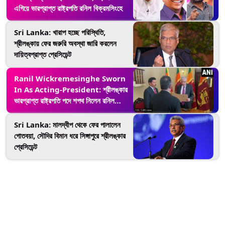
এগিয়ে ভারপ্রাপ্ত রাষ্ট্রপতি রনিল বিক্রমসিংহে
Sri Lanka: খারাপ হচ্ছে পরিস্থিতি,
শ্রীলঙ্কায় ফের জরুরি অবস্থা জারি করলেন
দায়িত্বপ্রাপ্ত প্রেসিডেন্ট
Ranil Wickremesinghe Sworn
In As Acting-President: শ্রীলঙ্কার
ভারপ্রাপ্ত রাষ্ট্রপতি পদে শপথ নিলেন রনিল
বিক্রমা সিঙ্ঘে, দেখুন ভিডিও
Sri Lanka: মালদ্বীপ থেকে ফের পালালেন
গোতবয়া, সৌদির বিমান ধরে সিঙ্গাপুরে শ্রীলঙ্কার
প্রেসিডেন্ট