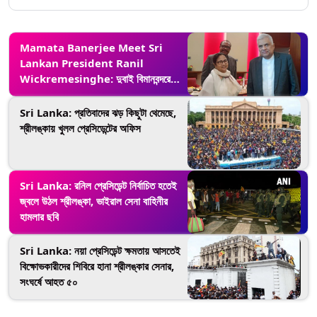
Mamata Banerjee Meet Sri
Lankan President Ranil
Wickremesinghe: দুবাই বিমানবন্দরে
মুখ্যমন্ত্রীর সঙ্গে হঠাৎ দেখা শ্রীলঙ্কার রাষ্ট্রপতির
Sri Lanka: প্রতিবাদের ঝড় কিছুটা থেমেছে,
শ্রীলঙ্কায় খুলল প্রেসিডেন্টের অফিস
Sri Lanka: রনিল প্রেসিডেন্ট নির্বাচিত হতেই
জ্বলে উঠল শ্রীলঙ্কা, ভাইরাল সেনা বাহিনীর
হামলার ছবি
Sri Lanka: নয়া প্রেসিডেন্ট ক্ষমতায় আসতেই
বিক্ষোভকারীদের শিবিরে হানা শ্রীলঙ্কার সেনার,
সংঘর্ষে আহত ৫০