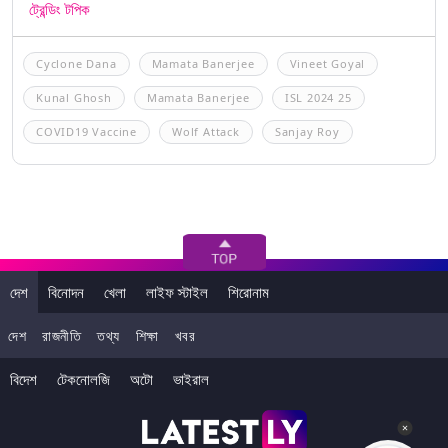
ট্রেন্ডিং টপিক
Cyclone Dana
Mamata Banerjee
Vineet Goyal
Kunal Ghosh
Mamata Banerjee
ISL 2024 25
COVID19 Vaccine
Wolf Attack
Sanjay Roy
দেশ
বিনোদন
খেলা
লাইফ স্টাইল
শিরোনাম
দেশ
রাজনীতি
তথ্য
শিক্ষা
খবর
বিদেশ
টেকনোলজি
অটো
ভাইরাল