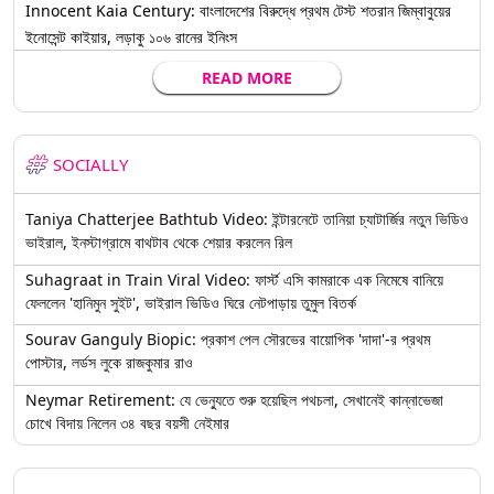
Innocent Kaia Century: বাংলাদেশের বিরুদ্ধে প্রথম টেস্ট শতরান জিম্বাবুয়ের
ইনোসেন্ট কাইয়ার, লড়াকু ১০৬ রানের ইনিংস
READ MORE
SOCIALLY
Taniya Chatterjee Bathtub Video: ইন্টারনেটে তানিয়া চ্যাটার্জির নতুন ভিডিও
ভাইরাল, ইনস্টাগ্রামে বাথটাব থেকে শেয়ার করলেন রিল
Suhagraat in Train Viral Video: ফার্স্ট এসি কামরাকে এক নিমেষে বানিয়ে
ফেললেন 'হানিমুন সুইট', ভাইরাল ভিডিও ঘিরে নেটপাড়ায় তুমুল বিতর্ক
Sourav Ganguly Biopic: প্রকাশ পেল সৌরভের বায়োপিক 'দাদা'-র প্রথম
পোস্টার, লর্ডস লুকে রাজকুমার রাও
Neymar Retirement: যে ভেন্যুতে শুরু হয়েছিল পথচলা, সেখানেই কান্নাভেজা
চোখে বিদায় নিলেন ৩৪ বছর বয়সী নেইমার