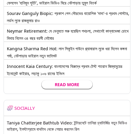
ফেললেন 'হানিমুন সুইট', ভাইরাল ভিডিও ঘিরে নেটপাড়ায় তুমুল বিতর্ক
Sourav Ganguly Biopic: প্রকাশ পেল সৌরভের বায়োপিক 'দাদা'-র প্রথম পোস্টার,
লর্ডস লুকে রাজকুমার রাও
Neymar Retirement: যে ভেন্যুতে শুরু হয়েছিল পথচলা, সেখানেই কান্নাভেজা চোখে
বিদায় নিলেন ৩৪ বছর বয়সী নেইমার
Kangna Sharma Red Hot: লাল সিকুইন গাউনে গ্ল্যামারাস লুকে ধরা দিলেন কঙ্গনা
শর্মা, নেটপাড়ায় ভাইরাল নতুন ফটোশুট
Innocent Kaia Century: বাংলাদেশের বিরুদ্ধে প্রথম টেস্ট শতরান জিম্বাবুয়ের
ইনোসেন্ট কাইয়ার, লড়াকু ১০৬ রানের ইনিংস
READ MORE
SOCIALLY
Taniya Chatterjee Bathtub Video: ইন্টারনেটে তানিয়া চ্যাটার্জির নতুন ভিডিও
ভাইরাল, ইনস্টাগ্রামে বাথটাব থেকে শেয়ার করলেন রিল