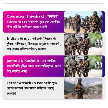
Operation Shivshakti: অপারেশন
মহাদেবের পর ফের অ্যাকশন মুডে সেনা,কাশ্মীরে
যৌথ বাহিনীর অভিযানে খতম ৩ জঙ্গি
Indian Army: অপারেশন সিঁদুরের পর
ফুঁসছে পাকিস্তান, সীমান্তে অব্যাহত গোলাবর্ষণ,
পাক সেনার গুলিতে শহিদ ১ জওয়ান
Jammu & Kashmir: ফের কাশ্মীরে
সংঘর্ষবিরতি চুক্তি লঙ্ঘন করল পাকিস্তান, জবাব
দিল ভারতীয় সেনা
Terror Attack In Poonch: পুঞ্চে
সেনার কনভয়ে ফের হামলা জঙ্গিদের, চলছে
তল্লাশি