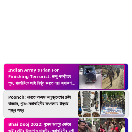
Indian Army's Plan For
Finishing Terrorist: জম্মু-কাশ্মীরের
পুঞ্চ, রাজৌরিতে জঙ্গি নির্মূল করতে নয়া অ্যাকশন
প্ল্যান ভারতীয় সেনার
Poonch: ভারতে বড়সড় অনুপ্রবেশের চেষ্টা
বানচাল, পুঞ্চে সেনাবাহিনীর তৎপরতায় উদ্ধার
প্রচুর অস্ত্র
Bhai Dooj 2022: পুঞ্চের গুলপুর সেক্টরে
ভাই ফোঁটার উদযাপনে ভারতীয় সেনাবাহিনীর দুর্গা