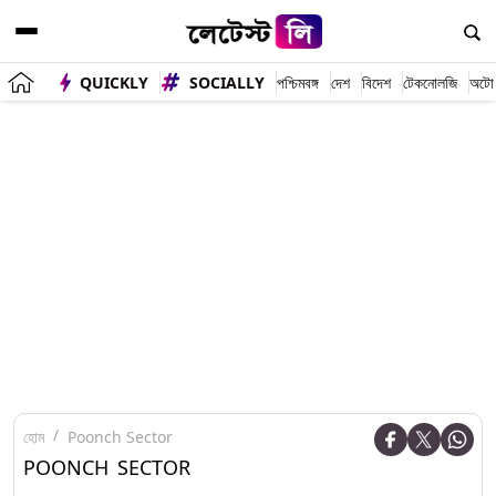
QUICKLY
SOCIALLY
পশ্চিমবঙ্গ
দেশ
বিদেশ
টেকনোলজি
অটো
হোম
Poonch Sector
POONCH SECTOR