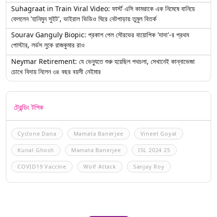
Suhagraat in Train Viral Video: ফার্স্ট এসি কামরাকে এক নিমেষে বানিয়ে
ফেললেন 'হানিমুন সুইট', ভাইরাল ভিডিও ঘিরে নেটপাড়ায় তুমুল বিতর্ক
Sourav Ganguly Biopic: প্রকাশ পেল সৌরভের বায়োপিক 'দাদা'-র প্রথম
পোস্টার, লর্ডস লুকে রাজকুমার রাও
Neymar Retirement: যে ভেন্যুতে শুরু হয়েছিল পথচলা, সেখানেই কান্নাভেজা
চোখে বিদায় নিলেন ৩৪ বছর বয়সী নেইমার
ট্রেন্ডিং টপিক
Cyclone Dana
Mamata Banerjee
Vineet Goyal
Kunal Ghosh
Mamata Banerjee
ISL 2024 25
COVID19 Vaccine
Wolf Attack
Sanjay Roy