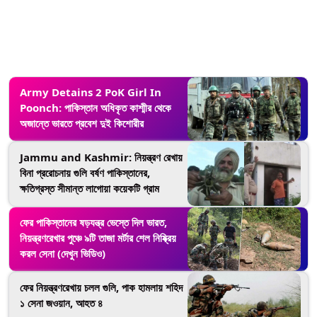
Army Detains 2 PoK Girl In
Poonch: পাকিস্তান অধিকৃত কাশ্মীর থেকে
অজান্তে ভারতে প্রবেশ দুই কিশোরীর
Jammu and Kashmir: নিয়ন্ত্রণ রেখায়
বিনা প্ররোচনায় গুলি বর্ষণ পাকিস্তানের,
ক্ষতিগ্রস্ত সীমান্ত লাগোয়া কয়েকটি গ্রাম
ফের পাকিস্তানের ষড়যন্ত্র ভেস্তে দিল ভারত,
নিয়ন্ত্রণরেখার পুঞ্চে ৯টি তাজা মর্টার শেল নিষ্ক্রিয়
করল সেনা (দেখুন ভিডিও)
ফের নিয়ন্ত্রণরেখায় চলল গুলি, পাক হামলায় শহিদ
১ সেনা জওয়ান, আহত ৪