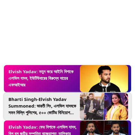
Elvish Yadav: নতুন করে আইনি বিপাকে
এলভিস যাদব, ইউটিউবারের বিরুদ্ধে দায়ের
এফআইআর
Bharti Singh-Elvish Yadav
Summoned: ভারতী সিং, এলভিস যাদবকে
সমন দিল্লি পুলিশের, ৫০০ কোটির বিনিয়োগ
কেলেঙ্কারিতে তলব
Elvish Yadav: ফের বিপাকে এলভিস যাদব,
বিগ বস জয়ীর সম্পত্তি বাজেয়াপ্ত; তালিকায়