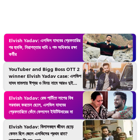
Elvish Yadav: এলভিস যাদবের গ্রেফতারির
পর হুমকি, নিরাপত্তার দাবি ২ পশু অধিকার রক্ষা
কর্মীর
YouTuber and Bigg Boss OTT 2
winner Elvish Yadav case: এলভিশ
যাদব মামলায় ঈশ্বর ও বিনয় নামে আরও দুই
অভিযুক্তকে গ্রেফতার, দুজনেই হরিয়ানার বাসিন্দা
জানাল নয়ডা পুলিশ
Elvish Yadav: রেভ পার্টিতে সাপের বিষ
সরবারহ করতেন ছেলে, এলভিস যাদবের
গ্রেফতারিতে কেঁদে ফেললেন ইউটিউবারের মা
Elvish Yadav: বিলাসবহুল জীবন ছেড়ে
কেমন ছিল জেলে এলভিসের প্রথম রাত?