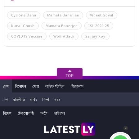
Cyclone Dana
Mamata Banerjee
Vineet Goyal
Kunal Ghosh
Mamata Banerjee
ISL 2024 25
COVID19 Vaccine
Wolf Attack
Sanjay Roy
দেশ
বিনোদন
খেলা
লাইফ স্টাইল
শিরোনাম
দেশ
রাজনীতি
তথ্য
শিক্ষা
খবর
বিদেশ
টেকনোলজি
অটো
ভাইরাল