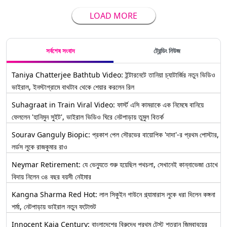
LOAD MORE
সর্বশেষ সংবাদ
ট্রেন্ডিং নিউজ
Taniya Chatterjee Bathtub Video: ইন্টারনেটে তানিয়া চ্যাটার্জির নতুন ভিডিও
ভাইরাল, ইনস্টাগ্রামে বাথটাব থেকে শেয়ার করলেন রিল
Suhagraat in Train Viral Video: ফার্স্ট এসি কামরাকে এক নিমেষে বানিয়ে
ফেললেন 'হানিমুন সুইট', ভাইরাল ভিডিও ঘিরে নেটপাড়ায় তুমুল বিতর্ক
Sourav Ganguly Biopic: প্রকাশ পেল সৌরভের বায়োপিক 'দাদা'-র প্রথম পোস্টার,
লর্ডস লুকে রাজকুমার রাও
Neymar Retirement: যে ভেন্যুতে শুরু হয়েছিল পথচলা, সেখানেই কান্নাভেজা চোখে
বিদায় নিলেন ৩৪ বছর বয়সী নেইমার
Kangna Sharma Red Hot: লাল সিকুইন গাউনে গ্ল্যামারাস লুকে ধরা দিলেন কঙ্গনা
শর্মা, নেটপাড়ায় ভাইরাল নতুন ফটোশুট
Innocent Kaia Century: বাংলাদেশের বিরুদ্ধে প্রথম টেস্ট শতরান জিম্বাবুয়ের