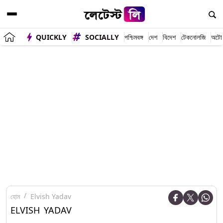
QUICKLY
SOCIALLY
পশ্চিমবঙ্গ
দেশ
বিদেশ
টেকনোলজি
অটো
হোম
Elvish Yadav
ELVISH YADAV