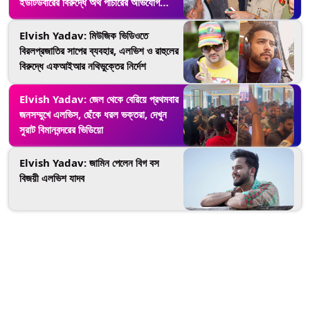
ইউটিউবারের বিরুদ্ধে অর্থ পাচারের অভিযোগ
দায়ের করল ইডি
Elvish Yadav: মিউজিক ভিডিওতে
বিরলপ্রজাতির সাপের ব্যবহার, এলভিশ ও রাহুলের
বিরুদ্ধে এফআইআর নথিভুক্তের নির্দেশ
Elvish Yadav: জেল থেকে বেরিয়ে প্রথমবার
জনসম্মুখে এলভিস, ছেঁকে ধরল ভক্তরা, দেখুন
সুরাট বিমানবন্দরের ভিডিয়ো
Elvish Yadav: জামিন পেলেন বিগ বস
বিজয়ী এলভিশ যাদব