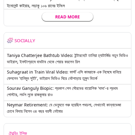
ইনোসেন্ট কাইয়ার, লড়াকু ১০৬ রানের ইনিংস
READ MORE
SOCIALLY
Taniya Chatterjee Bathtub Video: ইন্টারনেটে তানিয়া চ্যাটার্জির নতুন ভিডিও
ভাইরাল, ইনস্টাগ্রামে বাথটাব থেকে শেয়ার করলেন রিল
Suhagraat in Train Viral Video: ফার্স্ট এসি কামরাকে এক নিমেষে বানিয়ে
ফেললেন 'হানিমুন সুইট', ভাইরাল ভিডিও ঘিরে নেটপাড়ায় তুমুল বিতর্ক
Sourav Ganguly Biopic: প্রকাশ পেল সৌরভের বায়োপিক 'দাদা'-র প্রথম
পোস্টার, লর্ডস লুকে রাজকুমার রাও
Neymar Retirement: যে ভেন্যুতে শুরু হয়েছিল পথচলা, সেখানেই কান্নাভেজা
চোখে বিদায় নিলেন ৩৪ বছর বয়সী নেইমার
ট্রেন্ডিং টপিক