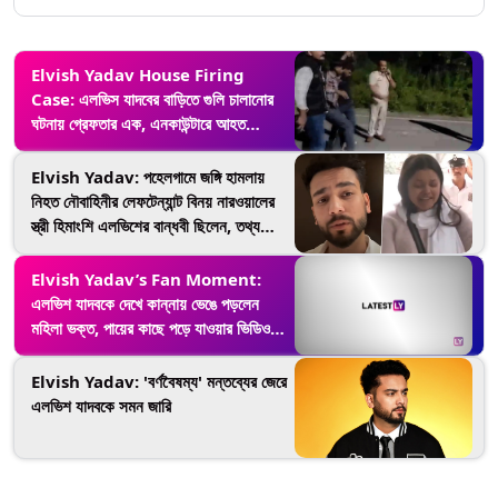
Elvish Yadav House Firing
Case: এলভিস যাদবের বাড়িতে গুলি চালানোর
ঘটনায় গ্রেফতার এক, এনকাউন্টারে আহত
অভিযুক্ত (দেখুন ভিডিও)
Elvish Yadav: পহেলগামে জঙ্গি হামলায়
নিহত নৌবাহিনীর লেফটেন্যান্ট বিনয় নারওয়ালের
স্ত্রী হিমাংশি এলভিশের বান্ধবী ছিলেন, তথ্য
সামনে আনলেন ইউটিউবার
Elvish Yadav’s Fan Moment:
এলভিশ যাদবকে দেখে কান্নায় ভেঙে পড়লেন
মহিলা ভক্ত, পায়ের কাছে পড়ে যাওয়ার ভিডিও
হল ভাইরাল (দেখুন ভিডিও)
Elvish Yadav: 'বর্ণবৈষম্য' মন্তব্যের জেরে
এলভিশ যাদবকে সমন জারি