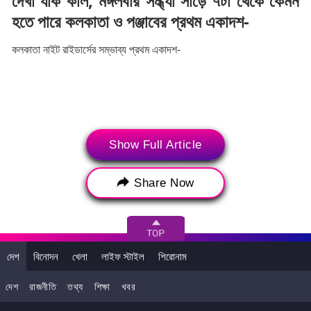
দেখা যাক কাল, মঙ্গলবার সন্ধ্যা সাড়ে ৭টা থেকে কেমন
হতে পারে কলকাতা ও পঞ্জাবের প্রথম একাদশ-
কলকাতা নাইট রাইডার্সের সম্ভাব্য প্রথম একাদশ-
Show Full Article
Share Now
কুইন্টন ডি কক (উইকেটকিপার), সুনীল নারিন, আজিঙ্কা রাহানে (অধিনায়ক),
দেশ
বিনোদন
খেলা
লাইফ স্টাইল
শিরোনাম
ভেঙ্কটেশ আইয়ার, রিঙ্কু সিং, রমনদীপ সিং, আন্দ্রে রাসেল, মইন আলি, বরুণ
চক্রবর্তী, হর্ষিত রানা, বৈভব আরোরা।
দেশ
রাজনীতি
তথ্য
শিক্ষা
খবর