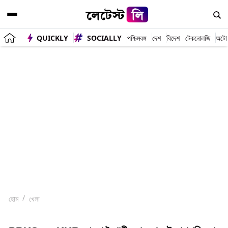
QUICKLY
SOCIALLY
পশ্চিমবঙ্গ
দেশ
বিদেশ
টেকনোলজি
অটো
হোম
খেলা