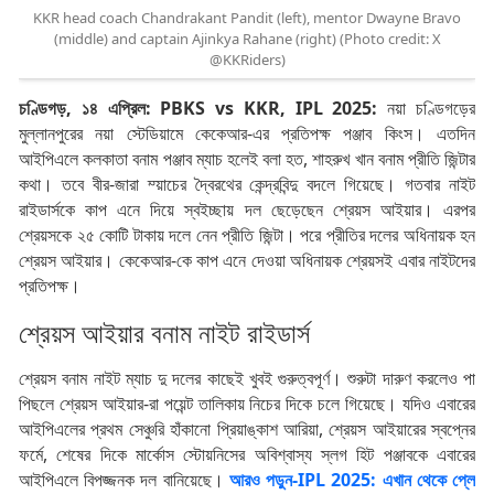
KKR head coach Chandrakant Pandit (left), mentor Dwayne Bravo
(middle) and captain Ajinkya Rahane (right) (Photo credit: X
@KKRiders)
চণ্ডিগড়, ১৪ এপ্রিল: PBKS vs KKR, IPL 2025:
নয়া চণ্ডিগড়ের
মুল্লানপুরের নয়া স্টেডিয়ামে কেকেআর-এর প্রতিপক্ষ পঞ্জাব কিংস। এতদিন
আইপিএলে কলকাতা বনাম পঞ্জাব ম্যাচ হলেই বলা হত, শাহরুখ খান বনাম প্রীতি জিন্টার
কথা। তবে বীর-জারা ম্য়াচের দ্বৈরথের কেন্দ্রবিন্দু বদলে গিয়েছে। গতবার নাইট
রাইডার্সকে কাপ এনে দিয়ে স্বইচ্ছায় দল ছেড়েছেন শ্রেয়স আইয়ার। এরপর
শ্রেয়সকে ২৫ কোটি টাকায় দলে নেন প্রীতি জিন্টা। পরে প্রীতির দলের অধিনায়ক হন
শ্রেয়স আইয়ার। কেকেআর-কে কাপ এনে দেওয়া অধিনায়ক শ্রেয়সই এবার নাইটদের
প্রতিপক্ষ।
শ্রেয়স আইয়ার বনাম নাইট রাইডার্স
শ্রেয়স বনাম নাইট ম্যাচ দু দলের কাছেই খুবই গুরুত্বপূর্ণ। শুরুটা দারুণ করলেও পা
পিছলে শ্রেয়স আইয়ার-রা পয়েন্ট তালিকায় নিচের দিকে চলে গিয়েছে। যদিও এবারের
আইপিএলের প্রথম সেঞ্চুরি হাঁকানো প্রিয়াঙ্কাশ আরিয়া, শ্রেয়স আইয়ারের স্বপ্নের
ফর্মে, শেষের দিকে মার্কোস স্টোয়নিসের অবিশ্বাস্য স্লগ হিট পঞ্জাবকে এবারের
আইপিএলে বিপজ্জনক দল বানিয়েছে।
আরও পড়ুন-IPL 2025: এখান থেকে প্লে