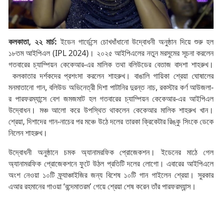
কলকাতা, ২২ মার্চ:
ইডেন গার্ডেন্সে চোখধাঁধানো উদ্বোধনী অনুষ্ঠান দিয়ে শুরু হল
১৮তম আইপিএল (IPL 2024)। ২০২৫ আইপিএলের নতুন মরসুমের সূচনা করলেন
গতবারের চ্যাম্পিয়ন কেকেআর-এর মালিক তথা বলিউডের বেতাজ বাদশা শাহরুখ।
কলকাতার দর্শকদের প্রশংসা করলেন শাহরুখ। বাঙালি গায়িকা শ্রেয়া ঘোষালের
মনমাতানো গান, বলিউড অভিনেত্রী দিশা পাটানির দুরন্ত নাচ, রকস্টার কর্ণ আউজলা-
র পারফরম্যান্সে বেশ জমজমাট হল গতবারের চ্যাম্পিয়ন কেকেআর-এর আইপিএল
উদ্বোধন। মঞ্চ আলো করে উপস্থিত থাকলেন কেকেআর মালিক শাহরুখ খান।
শ্রেয়া, দিশাদের গান-নাচের পর মঞ্চে উঠে দলের তারকা ক্রিকেটার রিঙ্কু সিংকে ডেকে
নিলেন শাহরুখ।
উদ্বোধনী অনুষ্ঠানে চমক অ্যানামরফিক প্রোজেকশন। ইডেনের মাঠে গেল
অ্যানামরফিক প্রোজেকশনে ফুটে উঠল প্রতিটি দলের লোগো। এবারের আইপিএলে
অংশ নেওয়া ১০টি ফ্র্যাঞ্চাইজির জন্য বিশেষ ১০টি গান গাইলেন শ্রেয়া। সুরকার
এআর রহমানের গাওয়া ‘বন্দেমাতরম’ গেয়ে শ্রেয়া শেষ করেন তাঁর পারফরম্যান্স।