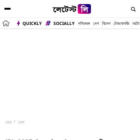
QUICKLY
SOCIALLY
পশ্চিমবঙ্গ
দেশ
বিদেশ
টেকনোলজি
অটো
হোম
খেলা