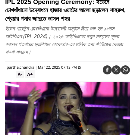
IPL 2025 Opening Ceremony: ইডেনে
চোখধাঁধানো উদ্বোধনে হাজার ওয়াটের আলো ছড়ালেন শাহরুখ,
শ্রেয়ার গলার জাদুতে ভাসল শহর
ইডেন গার্ডেন্সে চোখধাঁধানো উদ্বোধনী অনুষ্ঠান দিয়ে শুরু হল ১৮তম
আইপিএল (IPL 2024)। ২০২৫ আইপিএলের নতুন মরসুমের সূচনা
করলেন গতবারের চ্যাম্পিয়ন কেকেআর-এর মালিক তথা বলিউডের বেতাজ
বাদশা শাহরুখ।
partha.chandra
|
Mar 22, 2025 07:13 PM IST
A+
A-