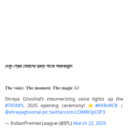
দেখুন শ্রেয়া ঘোষালের দুরন্ত গানের পারফরম্যান্স
𝐓𝐡𝐞 𝐯𝐨𝐢𝐜𝐞. 𝐓𝐡𝐞 𝐦𝐨𝐦𝐞𝐧𝐭. 𝐓𝐡𝐞 𝐦𝐚𝐠𝐢𝐜 🎶
Shreya Ghoshal’s mesmerizing voice lights up the
#TATAIPL
2025 opening ceremony! ⭐
#KKRvRCB
|
@shreyaghoshal
pic.twitter.com/cDM8OpOIP3
— IndianPremierLeague (@IPL)
March 22, 2025