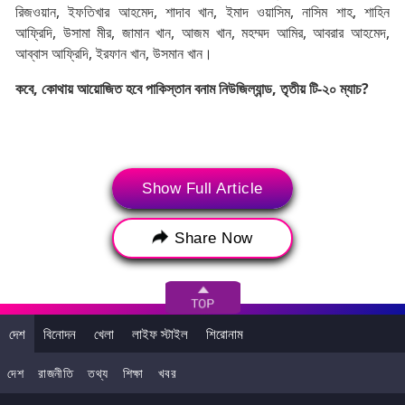
রিজওয়ান, ইফতিখার আহমেদ, শাদাব খান, ইমাদ ওয়াসিম, নাসিম শাহ, শাহিন
আফ্রিদি, উসামা মীর, জামান খান, আজম খান, মহম্মদ আমির, আবরার আহমেদ,
আব্বাস আফ্রিদি, ইরফান খান, উসমান খান।
কবে, কোথায় আয়োজিত হবে পাকিস্তান বনাম নিউজিল্যান্ড, তৃতীয় টি-২০ ম্যাচ?
Show Full Article
Share Now
দেশ
বিনোদন
খেলা
লাইফ স্টাইল
শিরোনাম
২১ ডিসেম্বর রাওয়ালপিন্ডি ক্রিকেট স্টেডিয়ামে (Rawalpindi Cricket
দেশ
রাজনীতি
তথ্য
শিক্ষা
খবর
Stadium) তৃতীয় টি-২০ ম্যাচে মুখোমুখি হবে পাকিস্তান বনাম নিউজিল্যান্ড।