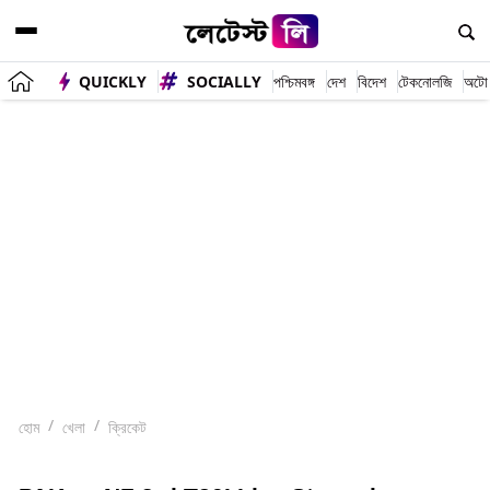
QUICKLY
SOCIALLY
পশ্চিমবঙ্গ
দেশ
বিদেশ
টেকনোলজি
অটো
হোম
খেলা
ক্রিকেট