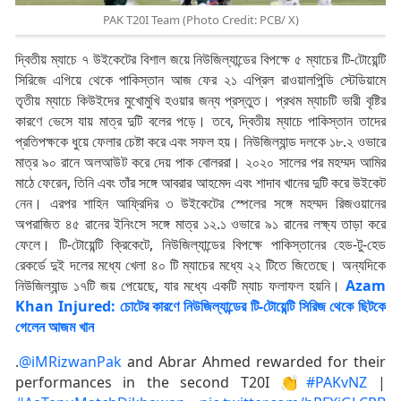
PAK T20I Team (Photo Credit: PCB/ X)
দ্বিতীয় ম্যাচে ৭ উইকেটের বিশাল জয়ে নিউজিল্যান্ডের বিপক্ষে ৫ ম্যাচের টি-টোয়েন্টি
সিরিজে এগিয়ে থেকে পাকিস্তান আজ ফের ২১ এপ্রিল রাওয়ালপিন্ডি স্টেডিয়ামে
তৃতীয় ম্যাচে কিউইদের মুখোমুখি হওয়ার জন্য প্রস্তুত। প্রথম ম্যাচটি ভারী বৃষ্টির
কারণে ভেসে যায় মাত্র দুটি বলের পড়ে। তবে, দ্বিতীয় ম্যাচে পাকিস্তান তাদের
প্রতিপক্ষকে ধুয়ে ফেলার চেষ্টা করে এবং সফল হয়। নিউজিল্যান্ড দলকে ১৮.২ ওভারে
মাত্র ৯০ রানে অলআউট করে দেয় পাক বোলররা। ২০২০ সালের পর মহম্মদ আমির
মাঠে ফেরেন, তিনি এবং তাঁর সঙ্গে আবরার আহমেদ এবং শাদাব খানের দুটি করে উইকেট
নেন। এরপর শাহিন আফ্রিদির ৩ উইকেটের স্পেলের সঙ্গে মহম্মদ রিজওয়ানের
অপরাজিত ৪৫ রানের ইনিংসে সঙ্গে মাত্র ১২.১ ওভারে ৯১ রানের লক্ষ্য তাড়া করে
ফেলে। টি-টোয়েন্টি ক্রিকেটে, নিউজিল্যান্ডের বিপক্ষে পাকিস্তানের হেড-টু-হেড
রেকর্ডে দুই দলের মধ্যে খেলা ৪০ টি ম্যাচের মধ্যে ২২ টিতে জিতেছে। অন্যদিকে
নিউজিল্যান্ড ১৭টি জয় পেয়েছে, যার মধ্যে একটি ম্যাচ ফলাফল হয়নি।
Azam
Khan Injured: চোটের কারণে নিউজিল্যান্ডের টি-টোয়েন্টি সিরিজ থেকে ছিটকে
গেলেন আজম খান
.
@iMRizwanPak
and Abrar Ahmed rewarded for their
performances in the second T20I 👏
#PAKvNZ
|