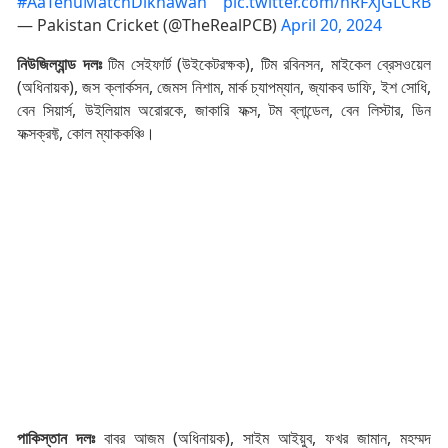
#AaTenuMatchDikhawan
pic.twitter.com/hRFXjGLCRB
— Pakistan Cricket (@TheRealPCB)
April 20, 2024
নিউজিল্যান্ড দলঃ
টিম সেইফার্ট (উইকেটরক্ষক), টিম রবিনসন, মাইকেল ব্রেসওয়েল
(অধিনায়ক), জস ক্লার্কসন, জেমস নিশাম, মার্ক চ্যাপম্যান, জ্যাকব ডাফি, ইশ সোধি,
বেন সিয়ার্স, উইলিয়াম অরোরকে, জাকারি ফক্স, টম ব্লান্ডেল, বেন লিস্টার, ডিন
ফক্সক্রফ্ট, কোল ম্যাককঞ্চি।
পাকিস্তান দলঃ
বাবর আজম (অধিনায়ক), সাইম আইয়ুব, ফখর জামান, মহম্মদ