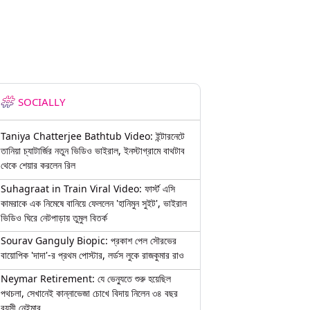
SOCIALLY
Taniya Chatterjee Bathtub Video: ইন্টারনেটে
তানিয়া চ্যাটার্জির নতুন ভিডিও ভাইরাল, ইনস্টাগ্রামে বাথটাব
থেকে শেয়ার করলেন রিল
Suhagraat in Train Viral Video: ফার্স্ট এসি
কামরাকে এক নিমেষে বানিয়ে ফেললেন 'হানিমুন সুইট', ভাইরাল
ভিডিও ঘিরে নেটপাড়ায় তুমুল বিতর্ক
Sourav Ganguly Biopic: প্রকাশ পেল সৌরভের
বায়োপিক 'দাদা'-র প্রথম পোস্টার, লর্ডস লুকে রাজকুমার রাও
Neymar Retirement: যে ভেন্যুতে শুরু হয়েছিল
পথচলা, সেখানেই কান্নাভেজা চোখে বিদায় নিলেন ৩৪ বছর
বয়সী নেইমার