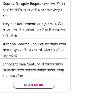
Sourav Ganguly Biopic: প্রকাশ পেল সৌরভের
বায়োপিক 'দাদা'-র প্রথম পোস্টার, লর্ডস লুকে রাজকুমার
রাও
Neymar Retirement: যে ভেন্যুতে শুরু হয়েছিল
পথচলা, সেখানেই কান্নাভেজা চোখে বিদায় নিলেন ৩৪ বছর
বয়সী নেইমার
Kangna Sharma Red Hot: লাল সিকুইন গাউনে
গ্ল্যামারাস লুকে ধরা দিলেন কঙ্গনা শর্মা, নেটপাড়ায় ভাইরাল
নতুন ফটোশুট
Innocent Kaia Century: বাংলাদেশের বিরুদ্ধে
প্রথম টেস্ট শতরান জিম্বাবুয়ের ইনোসেন্ট কাইয়ার, লড়াকু
১০৬ রানের ইনিংস
READ MORE