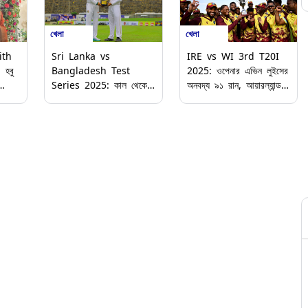
খেলা
খেলা
ith
Sri Lanka vs
IRE vs WI 3rd T20I
হবু
Bangladesh Test
2025: ওপেনার এভিন লুইসের
Series 2025: কাল থেকে
অনবদ্য ৯১ রান, আয়ারল্যান্ডকে
ডিলিট
শুরু বিশ্ব টেস্ট চ্যাম্পিয়নশিপ,
হারিয়ে সিরিজ জয় করল ওয়েস্ট
ি
নামছে শ্রীলঙ্কা ও বাংলাদেশ,
ইন্ডিজ
জানুন সূচি