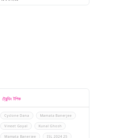
ট্রেন্ডিং টপিক
Cyclone Dana
Mamata Banerjee
Vineet Goyal
Kunal Ghosh
Mamata Banerjee
ISL 2024 25