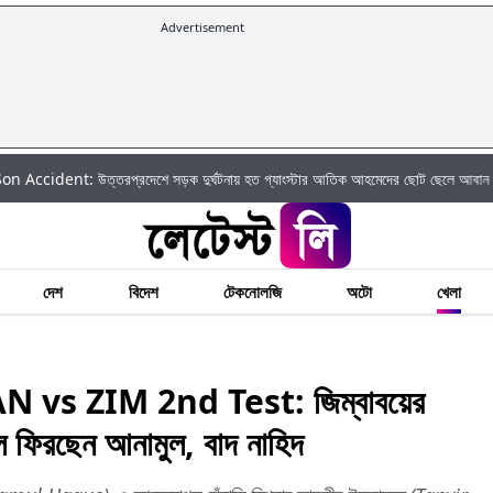
Advertisement
 উত্তরপ্রদেশে সড়ক দুর্ঘটনায় হত গ্যাংস্টার আতিক আহমেদের ছোট ছেলে আবান আহমেদ
দেশ
বিদেশ
টেকনোলজি
অটো
খেলা
vs ZIM 2nd Test: জিম্বাবয়ের
দলে ফিরছেন আনামুল, বাদ নাহিদ