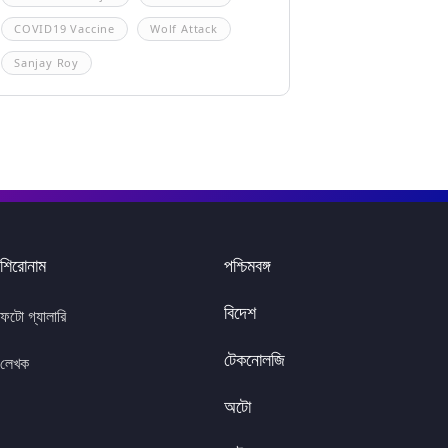
COVID19 Vaccine
Wolf Attack
Sanjay Roy
শিরোনাম
পশ্চিমবঙ্গ
বিদেশ
ফটো গ্যালারি
টেকনোলজি
লেখক
অটো