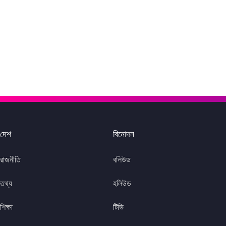
দেশ
বিনোদন
রাজনীতি
বলিউড
তথ্য
হলিউড
শিক্ষা
টিভি