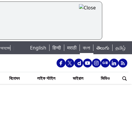
|
English
हिन्दी
मराठी
বাংলা
తెలుగు
தமிழ்
Total Solar Eclipse 2026: অগাস্টের পূর্ণগ্রাস সূর্যগ্রহণ, ভারতে কবে কখন দেখা যাবে, দেখ
বিনোদন
লাইফ স্টাইল
ভাইরাল
ভিডিও