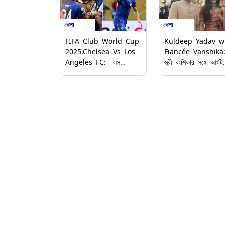
খেলা
খেলা
FIFA Club World Cup
Kuldeep Yadav w
2025,Chelsea Vs Los
Fiancée Vanshika: 
Angeles FC: লস
স্ত্রী বংশিকার সঙ্গে আংটি
অ্যাঞ্জেলেস এফসিকে ২ গোলে
বদলের ছবি দিয়ে পোস্ট 
উড়িয়ে দিয়ে ক্লাব বিশ্বকাপ
কুলদীপ যাদবের, তাহলে ক
অভিযান শুরু চেলসি-র
বিচ্ছেদ! কিন্তু কেন