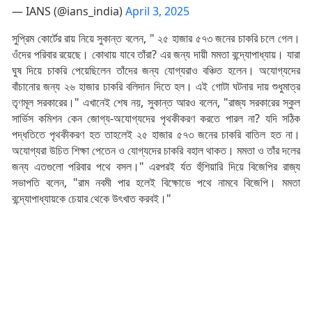
— IANS (@ians_india)
April 3, 2025
সুপ্রিম কোর্টের রায় নিয়ে সুকান্ত বলেন, " ২৫ হাজার ৫৭৩ জনের চাকরি চলে গেল।
ওঁদের পরিবার রয়েছে। কোথায় যাবে তাঁরা? এর জন্য দায়ী মমতা বন্দ্যোপাধ্যায়। যারা
ঘুষ দিয়ে চাকরি পেয়েছিলেন তাঁদের জন্য যোগ্যরাও বঞ্চিত হলেন। অযোগ্যদের
বাঁচানোর জন্য ২৬ হাজার চাকরি বলিদান দিতে হল। এই গোটা ঘটনার দায় শুধুমাত্র
তৃণমূল সরকারের।" এখানেই শেষ নয়, সুকান্ত আরও বলেন, "রাজ্য সরকারের স্কুল
সার্ভিস কমিশন কেন জোগ্য-অযোগ্যদের পৃথকীকরণ করতে পারল না? যদি সঠিক
পদ্ধতিতে পৃথকীকরণ হত তাহলেই ২৫ হাজার ৫৭৩ জনের চাকরি বাতিল হত না।
অযোগ্যরা উচিত শিক্ষা পেতেন ও যোগ্যদের চাকরি বহাল থাকত। মমতা ও তাঁর দলের
জন্য এতগুলো পরিবার পথে বসল।" এরপরই র্যত হুঁশিয়ারি দিয়ে বিজেপির রাজ্য
সভাপতি বলেন, "রাম নবমী পার হলেই বিক্ষোভে পথে নামবে বিজেপি। মমতা
বন্দ্যোপাধ্যায়কে চেয়ার থেকে উৎখাত করবই।"