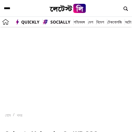
QUICKLY
SOCIALLY
পশ্চিমবঙ্গ
দেশ
বিদেশ
টেকনোলজি
অটো
হোম
খবর