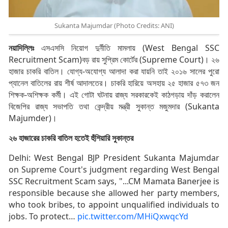
Sukanta Majumdar (Photo Credits: ANI)
নয়াদিল্লিঃ
এসএসসি নিয়োগ দুর্নীতি মামলায় (West Bengal SSC
Recruitment Scam)বড় রায় সুপ্রিম কোর্টের (Supreme Court)। ২৬
হাজার চাকরি বাতিল। যোগ্য-অযোগ্য আলাদা করা যায়নি তাই ২০১৬ সালের পুরো
প্যানেল বাতিলের রায় শীর্ষ আদালতের। চাকরি হারিয়ে অসহায় ২৫ হাজার ৫৭৩ জন
শিক্ষক-অশিক্ষক কর্মী। এই গোটা ঘটনায় রাজ্য সরকারকেই কাঠগড়ায় দাঁড় করালেন
বিজেপির রাজ্য সভাপতি তথা কেন্দ্রীয় মন্ত্রী সুকান্ত মজুমদার (Sukanta
Majumder)।
২৬ হাজারের চাকরি বাতিল হতেই হুঁশিয়ারি সুকান্তর
Delhi: West Bengal BJP President Sukanta Majumdar
on Supreme Court's judgment regarding West Bengal
SSC Recruitment Scam says, "...CM Mamata Banerjee is
responsible because she allowed her party members,
who took bribes, to appoint unqualified individuals to
jobs. To protect…
pic.twitter.com/MHiQxwqcYd