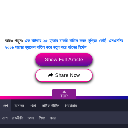
আরও পড়ুনঃ
এক ঝটকায় ২৫ হাজার চাকরি বাতিল করল সুপ্রিম কোর্ট, এসএসসির
২০১৬ সালের প্যানেল বাতিল করে নতুন করে গঠনের নির্দেশ
প্রসঙ্গত, এদিন এসএসএসি দুর্নীতি মামলায় কলকাতা হাইকোর্টের রায়কেই বহাল
Show Full Article
রেখেছে শীর্ষ আদালত। সুপ্রিম কোর্ট জানিয়েছে, নতুন নির্বাচন প্রক্রিয়ার ব্যবস্থা
করতে হবে রাজ্যকে। তবে কারা এই পরীক্ষায় বসতে পারবেন বা কীভাবে হবে নির্বাচন
Share Now
তা নিয়ে কোনও স্পষ্ট ধারণা দেয়নি মহামান্য আদালত। আগামী তিনমাসের মধ্যে হবে
এই নির্বাচন প্রক্রিয়া। ততদিন পর্যন্ত বৈধ কর্মীরা নিজ নিজ দফতরেই কাজ করতে
পারবেন।
দেশ
বিনোদন
খেলা
লাইফ স্টাইল
শিরোনাম
দেশ
রাজনীতি
তথ্য
শিক্ষা
খবর