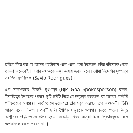
ছবিকে নিয়ে করা অপমানের প্রতীবাদে একে একে গর্জে উঠেছেন ছবির পরিচালক থেকে
তারকা অনেকেই। এবার নাদাভকে কড়া ভাষায় জবাব দিলেন গোয়া বিজেপির মুখপাত্র
স্যাভিও রডরিগেজ (Savio Rodrigues)।
এক সাক্ষাৎকারে বিজেপি মুখপাত্র (BJP Goa Spokesperson) বলেন,
“চলচ্চিত্র উৎসবের প্রধান জুটি ছবিটি নিয়ে যে মন্তব্য করেছেন তা আসলে কাশ্মীরি
পণ্ডিতদের অপমান। অতীতে সে ভয়াবহতা তাঁরা সহ্য করেছেন তার অপমান”। তিনি
আরও বলেন, “আপনি একটি ছবির শৈল্পিক সত্ত্বাকে অপমান করতে পারেন কিন্তু
কাশ্মীরের পণ্ডিতদের উপর হওয়া অকথ্য নির্মম অত্যাচারকে ‘প্রচারমূলক’ বলে
অপমানকে করতে পারেন না”।