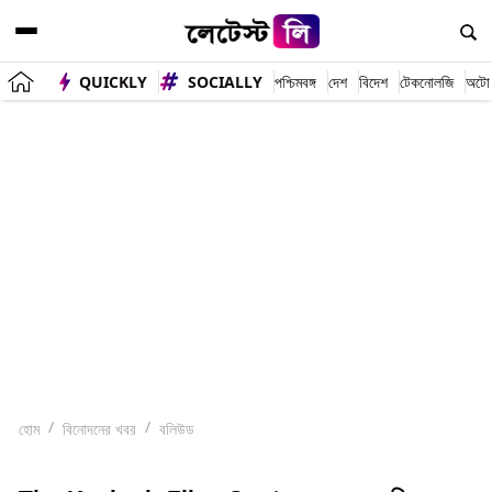
QUICKLY
SOCIALLY
পশ্চিমবঙ্গ
দেশ
বিদেশ
টেকনোলজি
অটো
হোম
বিনোদনের খবর
বলিউড