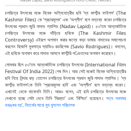
Nadav Lapid, Savio Rodrigues (Photo Credit: Twitter)
চলচ্চিত্র উৎসবের মঞ্চে বিবেক অগ্নিহোত্রীর ছবি ‘দ্য কাশ্মীর ফাইলস’ (The
Kashmir Files) কে ‘প্রচারমূলক’ এবং ‘অশ্লীল’ বলে মন্তব্য করেন চলচ্চিত্র
উৎসবের প্রধান জুরি নাদাভ ল্যাপিড (Nadav Lapid)। ৫৩’তম আন্তর্জাতিক
চলচ্চিত্র উৎসবের মঞ্চে দাঁড়িয়ে ছবিকে (The Kashmir Files
Controversy) এইরূপ অপমান করার জন্যে কড়া ভাষায় নাদাভের সমালোচনা
করলেন বিজেপি মুখপাত্র স্যাভিও রডরিগেজ (Savio Rodrigues)। বললেন,
এই ছবিকে অপমান করে লাদাভ আসলে কাশ্মীরি পণ্ডিতদের অপমান করেছেন।
সোমবার ছিল ৫৩’তম আন্তর্জাতিক চলচ্চিত্র উৎসবের (International Film
Festival Of India 2022) শেষ দিন। আর সেই মঞ্চেই বিবেক অগ্নিহোত্রীর
ছবি নিয়ে নিন্দার ঝড় তোলেন চলচ্চিত্র উৎসবের প্রধান জুরি লাদাভ ল্যাপিড। ‘দ্য
কাশ্মীর ফাইলস’কে তিনি ‘প্রচারমূলক ছবি’ এবং ‘অশ্লীল’ বলে মন্তব্য করেন।
এখানেই থেকে থাকেননি তিনি। আরও বলেন, এই ছবি চলচ্চিত্র উৎসবের মঞ্চে
দেখানো হচ্ছে সেটা দেখে তিনি ‘বিরক্ত’ এবং ‘বিস্মিত’ হয়েছেন।
সত্য সবসময়
ভয়ঙ্কর হয়’, বিতর্কের মাঝে মুখ খুললেন পরিচালক