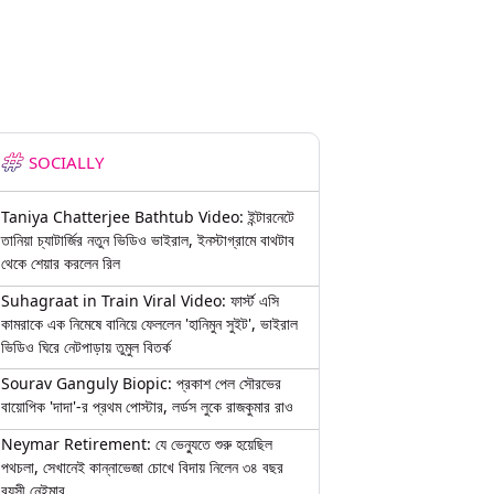
SOCIALLY
Taniya Chatterjee Bathtub Video: ইন্টারনেটে
তানিয়া চ্যাটার্জির নতুন ভিডিও ভাইরাল, ইনস্টাগ্রামে বাথটাব
থেকে শেয়ার করলেন রিল
Suhagraat in Train Viral Video: ফার্স্ট এসি
কামরাকে এক নিমেষে বানিয়ে ফেললেন 'হানিমুন সুইট', ভাইরাল
ভিডিও ঘিরে নেটপাড়ায় তুমুল বিতর্ক
Sourav Ganguly Biopic: প্রকাশ পেল সৌরভের
বায়োপিক 'দাদা'-র প্রথম পোস্টার, লর্ডস লুকে রাজকুমার রাও
Neymar Retirement: যে ভেন্যুতে শুরু হয়েছিল
পথচলা, সেখানেই কান্নাভেজা চোখে বিদায় নিলেন ৩৪ বছর
বয়সী নেইমার