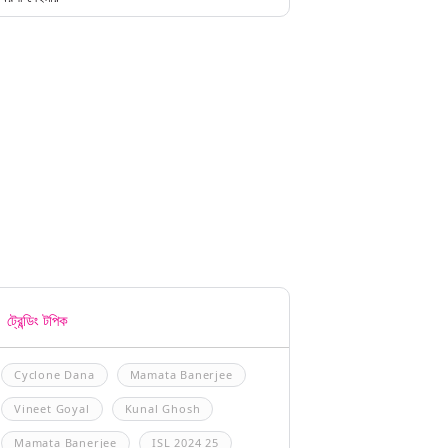
ট্রেন্ডিং টপিক
Cyclone Dana
Mamata Banerjee
Vineet Goyal
Kunal Ghosh
Mamata Banerjee
ISL 2024 25