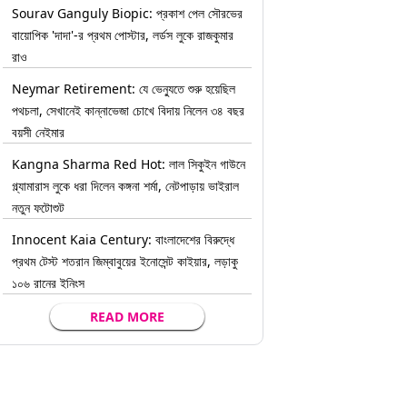
Sourav Ganguly Biopic: প্রকাশ পেল সৌরভের
বায়োপিক 'দাদা'-র প্রথম পোস্টার, লর্ডস লুকে রাজকুমার
রাও
Neymar Retirement: যে ভেন্যুতে শুরু হয়েছিল
পথচলা, সেখানেই কান্নাভেজা চোখে বিদায় নিলেন ৩৪ বছর
বয়সী নেইমার
Kangna Sharma Red Hot: লাল সিকুইন গাউনে
গ্ল্যামারাস লুকে ধরা দিলেন কঙ্গনা শর্মা, নেটপাড়ায় ভাইরাল
নতুন ফটোশুট
Innocent Kaia Century: বাংলাদেশের বিরুদ্ধে
প্রথম টেস্ট শতরান জিম্বাবুয়ের ইনোসেন্ট কাইয়ার, লড়াকু
১০৬ রানের ইনিংস
READ MORE