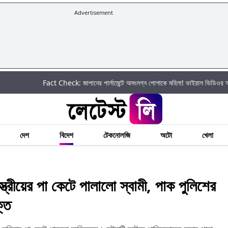
Advertisement
Fact Check: জাপানের পার্লামেন্টে অসংলগ্ন পোশাকে মহিলা! ভাইরাল ভিডিওর আসল সত্য প
দেশ
বিদেশ
টেকনোলজি
অটো
খেলা
ত্রীয়ের পা কেটে পালালো স্বামী, পাক পুলিশের
্ত