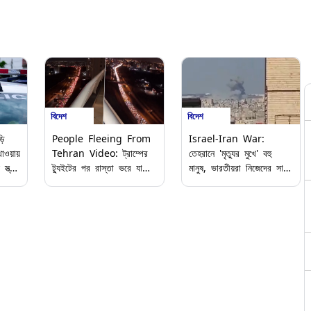
বিদেশ
বিদেশ
়ি
People Fleeing From
Israel-Iran War:
খাওয়ায়
Tehran Video: ট্রাম্পের
তেহরানে 'মৃত্যুর মুখে' বহু
্ত্রী!
ট্যুইটের পর রাস্তা ভরে যাচ্ছে
মানুষ, ভারতীয়রা নিজেদের সাধ্য
দায়ের
লাল আলোয়, তেহরান ছেড়ে
মত নিরাপদ জায়গায় সরে যান
পালাচ্ছেন হাজার হাজার মানুষ,
এখনই, আবেদন বিদেশ মন্ত্রকের
ভাইরাল ভিডিয়ো