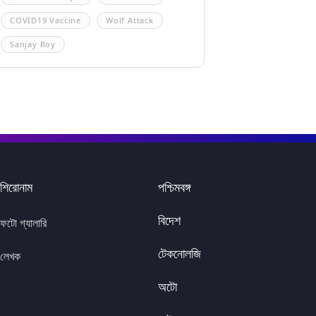
COVID19 Vaccine
Wolf Attack
Sanjay Roy
শিরোনাম
পশ্চিমবঙ্গ
বিদেশ
ফটো গ্যালারি
টেকনোলজি
লেখক
অটো