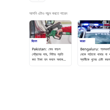
আপনি এটাও পছন্দ করতে পারেন
বিদেশ
ভারত
Pakistan: ফের বাড়ল
Bengaluru: শ্বশুরবাড
পেট্রলের দাম, লিটার প্রতি
থেকে পাঠানো খাবার না 
কত টাকা হল শুনলে অবাক
স্বামীকে খুনের চেষ্টা করল স
হবেন
আতঙ্কে থানায় অভিযোগ 
আক্রান্তের