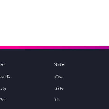
দেশ
বিনোদন
রাজনীতি
বলিউড
তথ্য
হলিউড
শিক্ষা
টিভি