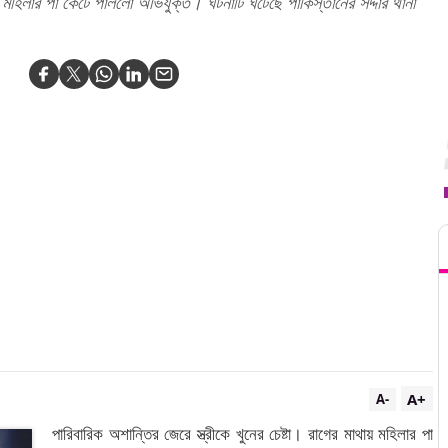
থায় মহিলার পা কেটে পাললো অভিযুক্ত। ঘটনাটি ঘটেছে পাকিস্তানের সদ্দার থানা
T
A+
A-
পারিবারিক অশান্তির জেরে স্ত্রীকে খুনের চেষ্টা। রাগের মাথায় মহিলার পা