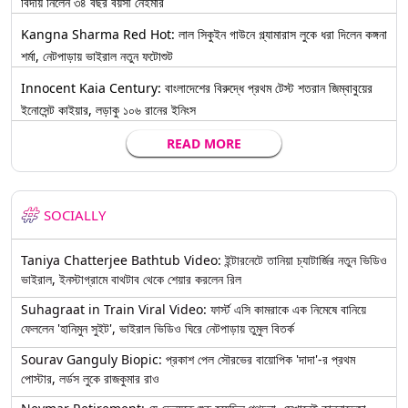
বিদায় নিলেন ৩৪ বছর বয়সী নেইমার
Kangna Sharma Red Hot: লাল সিকুইন গাউনে গ্ল্যামারাস লুকে ধরা দিলেন কঙ্গনা
শর্মা, নেটপাড়ায় ভাইরাল নতুন ফটোশুট
Innocent Kaia Century: বাংলাদেশের বিরুদ্ধে প্রথম টেস্ট শতরান জিম্বাবুয়ের
ইনোসেন্ট কাইয়ার, লড়াকু ১০৬ রানের ইনিংস
READ MORE
SOCIALLY
Taniya Chatterjee Bathtub Video: ইন্টারনেটে তানিয়া চ্যাটার্জির নতুন ভিডিও
ভাইরাল, ইনস্টাগ্রামে বাথটাব থেকে শেয়ার করলেন রিল
Suhagraat in Train Viral Video: ফার্স্ট এসি কামরাকে এক নিমেষে বানিয়ে
ফেললেন 'হানিমুন সুইট', ভাইরাল ভিডিও ঘিরে নেটপাড়ায় তুমুল বিতর্ক
Sourav Ganguly Biopic: প্রকাশ পেল সৌরভের বায়োপিক 'দাদা'-র প্রথম
পোস্টার, লর্ডস লুকে রাজকুমার রাও