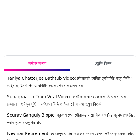
মোরিয়া, সূরয
দিল সিবিআই
প্রাক্তন
উদ্ধব পুত্রের
পাঞ্চোলির
ম্যানেজার
যোগ রয়েছে,
দিশার মৃত্যুত
মন্তব্য নিতিশ
উদ্ভব-পুত্রের
রানের
যোগের
অভিযোগ,
'বদনামের চেষ্টা'
বিজেপির, দাবি
আদিত্যর
সর্বশেষ সংবাদ
ট্রেন্ডিং নিউজ
Taniya Chatterjee Bathtub Video: ইন্টারনেটে তানিয়া চ্যাটার্জির নতুন ভিডিও
ভাইরাল, ইনস্টাগ্রামে বাথটাব থেকে শেয়ার করলেন রিল
Suhagraat in Train Viral Video: ফার্স্ট এসি কামরাকে এক নিমেষে বানিয়ে
ফেললেন 'হানিমুন সুইট', ভাইরাল ভিডিও ঘিরে নেটপাড়ায় তুমুল বিতর্ক
Sourav Ganguly Biopic: প্রকাশ পেল সৌরভের বায়োপিক 'দাদা'-র প্রথম পোস্টার,
লর্ডস লুকে রাজকুমার রাও
Neymar Retirement: যে ভেন্যুতে শুরু হয়েছিল পথচলা, সেখানেই কান্নাভেজা চোখে