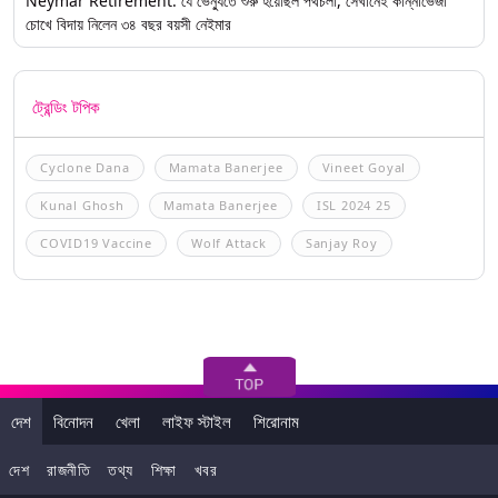
Neymar Retirement: যে ভেন্যুতে শুরু হয়েছিল পথচলা, সেখানেই কান্নাভেজা
চোখে বিদায় নিলেন ৩৪ বছর বয়সী নেইমার
ট্রেন্ডিং টপিক
Cyclone Dana
Mamata Banerjee
Vineet Goyal
Kunal Ghosh
Mamata Banerjee
ISL 2024 25
COVID19 Vaccine
Wolf Attack
Sanjay Roy
দেশ
বিনোদন
খেলা
লাইফ স্টাইল
শিরোনাম
দেশ
রাজনীতি
তথ্য
শিক্ষা
খবর