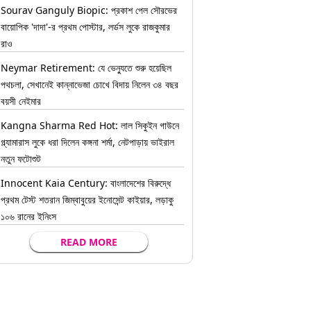
Sourav Ganguly Biopic: প্রকাশ পেল সৌরভের
বায়োপিক 'দাদা'-র প্রথম পোস্টার, লর্ডস লুকে রাজকুমার
রাও
Neymar Retirement: যে ভেন্যুতে শুরু হয়েছিল
পথচলা, সেখানেই কান্নাভেজা চোখে বিদায় নিলেন ৩৪ বছর
বয়সী নেইমার
Kangna Sharma Red Hot: লাল সিকুইন গাউনে
গ্ল্যামারাস লুকে ধরা দিলেন কঙ্গনা শর্মা, নেটপাড়ায় ভাইরাল
নতুন ফটোশুট
Innocent Kaia Century: বাংলাদেশের বিরুদ্ধে
প্রথম টেস্ট শতরান জিম্বাবুয়ের ইনোসেন্ট কাইয়ার, লড়াকু
১০৬ রানের ইনিংস
READ MORE