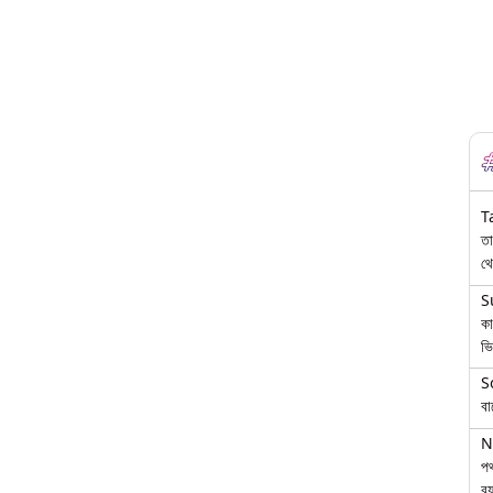
T
তা
থে
S
কা
ভি
S
বা
N
পথ
বয