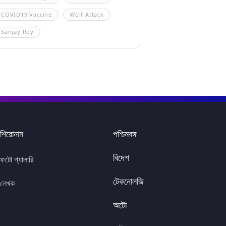
COVID19 Vaccine
Wolf Attack
Sanjay Roy
শিরোনাম
পশ্চিমবঙ্গ
বিদেশ
ফটো গ্যালারি
টেকনোলজি
লেখক
অটো