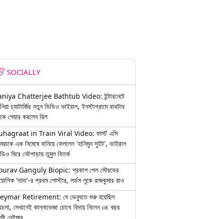
SOCIALLY
aniya Chatterjee Bathtub Video: ইন্টারনেটে
নিয়া চ্যাটার্জির নতুন ভিডিও ভাইরাল, ইনস্টাগ্রামে বাথটাব
কে শেয়ার করলেন রিল
uhagraat in Train Viral Video: ফার্স্ট এসি
মরাকে এক নিমেষে বানিয়ে ফেললেন 'হানিমুন সুইট', ভাইরাল
ডিও ঘিরে নেটপাড়ায় তুমুল বিতর্ক
ourav Ganguly Biopic: প্রকাশ পেল সৌরভের
য়োপিক 'দাদা'-র প্রথম পোস্টার, লর্ডস লুকে রাজকুমার রাও
eymar Retirement: যে ভেন্যুতে শুরু হয়েছিল
চলা, সেখানেই কান্নাভেজা চোখে বিদায় নিলেন ৩৪ বছর
়সী নেইমার