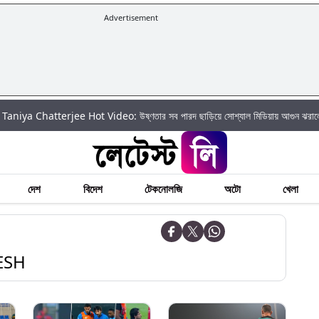
Advertisement
atterjee Hot Video: উষ্ণতার সব পারদ ছাড়িয়ে সোশ্যাল মিডিয়ায় আগুন ঝরালেন তানিয়া চ্যাট
দেশ
বিদেশ
টেকনোলজি
অটো
খেলা
ESH