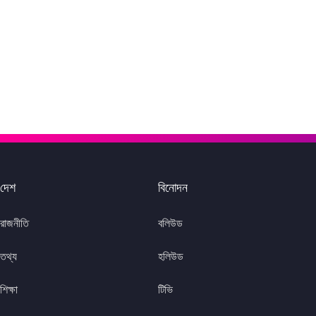
দেশ
বিনোদন
রাজনীতি
বলিউড
তথ্য
হলিউড
শিক্ষা
টিভি