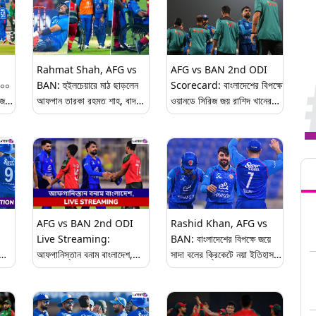
Rahmat Shah, AFG vs
AFG vs BAN 2nd ODI
২০০
BAN: হুইলচেয়ারে মাঠ ছাড়লেন
Scorecard: বাংলাদেশের বিপক্ষে
িজ
আফগান তারকা রহমত শাহ, বাদ
ওয়ানডে সিরিজ জয় রাশিদ খানের
শেষ ওয়ানডে থেকে
আফগানিস্তানের
Tren
AFG vs BAN 2nd ODI
Rashid Khan, AFG vs
Live Streaming:
BAN: বাংলাদেশের বিপক্ষে জয়ে
আফগানিস্তান বনাম বাংলাদেশ,
সাদা বলের ক্রিকেটে নয়া ইতিহাস
 কে?
দ্বিতীয় ওয়ানডে ম্যাচ; সরাসরি
গড়লেন রাশিদ খান
দেখুন ভারতে এবং বাংলাদেশে