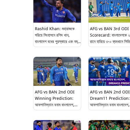
Rashid Khan: মহারাজকে
AFG vs BAN 3rd ODI
সরিয়ে সিংহাসনে রশিদ খান,
Scorecard: বাংলাদেশকে 
বাংলাদেশ বধের পুরস্কারে এক নম্বর
রানে হারিয়ে ৩-০ ব্যবধানে সির
বোলারের স্বীকৃতি
জয় আফগানিস্তানের
AFG vs BAN 2nd ODI
AFG vs BAN 2nd ODI
Winning Prediction:
Dream11 Prediction:
আফগানিস্তান বনাম বাংলাদেশ,
আফগানিস্তান বনাম বাংলাদেশ,
দ্বিতীয় ওয়ানডে ম্যাচে জয়ী হবে
দ্বিতীয় ওয়ানডে ম্যাচে এগিয়ে
কোন দল? কি বলছে Winning
একনজরে Dream11
Prediction
Prediction