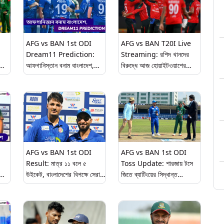
AFG vs BAN 1st ODI
AFG vs BAN T20I Live
Dream11 Prediction:
Streaming: রশিদ খানদের
আফগানিস্তান বনাম বাংলাদেশ,
বিরুদ্ধে আজ হোয়াইটওয়াশের
প্রথম ওয়ানডে ম্যাচে এগিয়ে কে?
হাতছানি বাংলাদেশের সামনে, দেখুন
ng
একনজরে Dream11
সরাসরি বিনামূল্যে
Prediction
AFG vs BAN 1st ODI
AFG vs BAN 1st ODI
Result: মাত্র ১১ বলে ৫
Toss Update: শারজায় টসে
উইকেট, বাংলাদেশের বিপক্ষে সেরা
জিতে ব্যাটিংয়ের সিদ্ধান্ত
তরুণ আফগান স্পিনার আল্লাহ
আফগানিস্তানের, জানুন দুদলের
গাজানফর
একাদশ