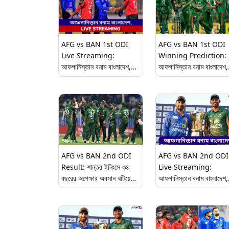
AFG vs BAN 1st ODI
AFG vs BAN 1st ODI
Live Streaming:
Winning Prediction:
আফগানিস্তান বনাম বাংলাদেশ,
আফগানিস্তান বনাম বাংলাদেশ,
প্রথম ওয়ানডে ম্যাচ; সরাসরি দেখুন
প্রথম ওয়ানডে ম্যাচে জয়ী হবে
ভারতে এবং বাংলাদেশে
কোন দল? কি বলছে Winni
Prediction
AFG vs BAN 2nd ODI
AFG vs BAN 2nd ODI
Result: শান্তর ইনিংসে ৩৪
Live Streaming:
বছরের অপেক্ষার অবসান ঘটিয়ে
আফগানিস্তান বনাম বাংলাদেশ,
শারজায় জয় বাংলাদেশের
দ্বিতীয় ওয়ানডে, সরাসরি দেখুন
ভারত এবং বাংলাদেশে