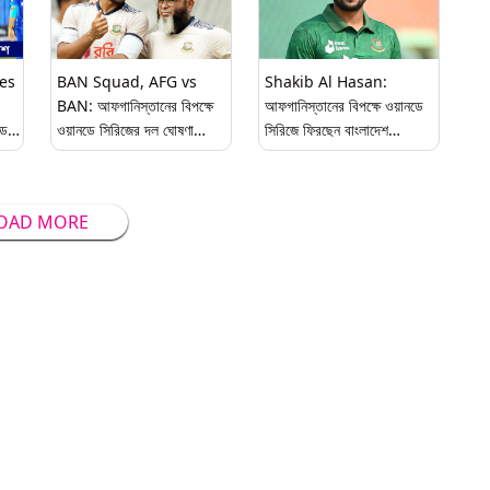
es
BAN Squad, AFG vs
Shakib Al Hasan:
BAN: আফগানিস্তানের বিপক্ষে
আফগানিস্তানের বিপক্ষে ওয়ানডে
ডে
ওয়ানডে সিরিজের দল ঘোষণা
সিরিজে ফিরছেন বাংলাদেশ
চি,
বাংলাদেশের; অধিনায়কত্বে শান্ত,
অলরাউন্ডার সাকিব আল হাসান
নেই সাকিব
OAD MORE