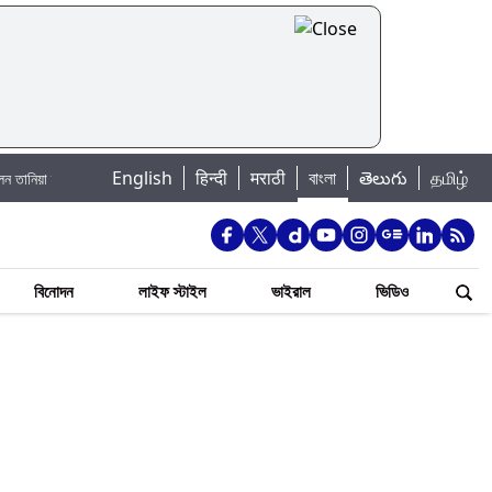
|
English
हिन्दी
मराठी
বাংলা
తెలుగు
தமிழ்
ার্জি
Jannat Toha Hot Video: জান্নাত তোহার নতুন ইনস্টা পোস্ট দেখে হৃদয় গলল নে
বিনোদন
লাইফ স্টাইল
ভাইরাল
ভিডিও