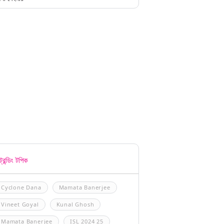
্রেন্ডিং টপিক
Cyclone Dana
Mamata Banerjee
Vineet Goyal
Kunal Ghosh
Mamata Banerjee
ISL 2024 25