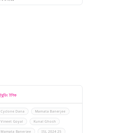
্রেন্ডিং টপিক
Cyclone Dana
Mamata Banerjee
Vineet Goyal
Kunal Ghosh
Mamata Banerjee
ISL 2024 25