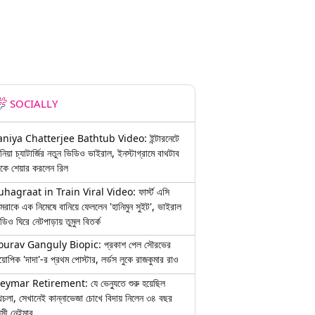
SOCIALLY
aniya Chatterjee Bathtub Video: ইন্টারনেটে
নিয়া চ্যাটার্জির নতুন ভিডিও ভাইরাল, ইনস্টাগ্রামে বাথটাব
কে শেয়ার করলেন রিল
uhagraat in Train Viral Video: ফার্স্ট এসি
মরাকে এক নিমেষে বানিয়ে ফেললেন 'হানিমুন সুইট', ভাইরাল
ডিও ঘিরে নেটপাড়ায় তুমুল বিতর্ক
ourav Ganguly Biopic: প্রকাশ পেল সৌরভের
য়োপিক 'দাদা'-র প্রথম পোস্টার, লর্ডস লুকে রাজকুমার রাও
eymar Retirement: যে ভেন্যুতে শুরু হয়েছিল
চলা, সেখানেই কান্নাভেজা চোখে বিদায় নিলেন ৩৪ বছর
়সী নেইমার