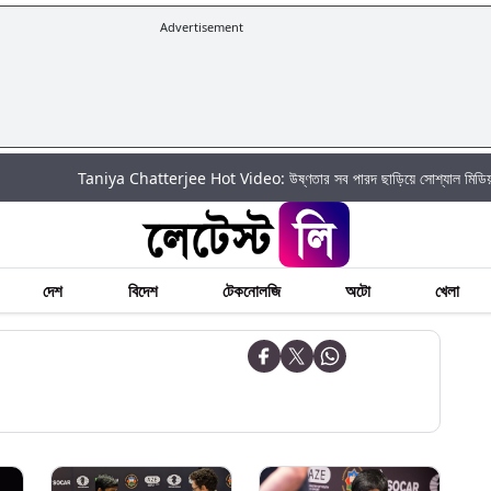
Advertisement
Taniya Chatterjee Hot Video: উষ্ণতার সব পারদ ছাড়িয়ে সোশ্যাল মিডিয়ায় আগুন ঝরালে
দেশ
বিদেশ
টেকনোলজি
অটো
খেলা