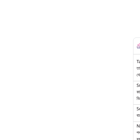
T
তা
থে
S
কা
ভি
S
বা
N
পথ
বয