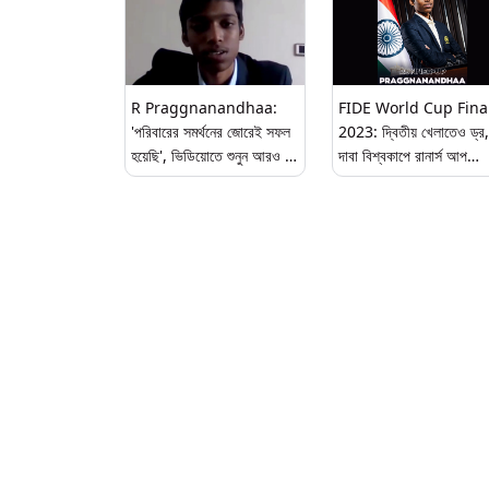
R Praggnanandhaa:
FIDE World Cup Fina
'পরিবারের সমর্থনের জোরেই সফল
2023: দ্বিতীয় খেলাতেও ড্র,
হয়েছি', ভিডিয়োতে শুনুন আরও কী
দাবা বিশ্বকাপে রানার্স আপ
বললেন প্রজ্ঞানন্দ
রমেশবাবু প্রজ্ঞানন্দ