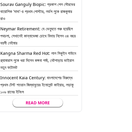
Sourav Ganguly Biopic: প্রকাশ পেল সৌরভের
বায়োপিক 'দাদা'-র প্রথম পোস্টার, লর্ডস লুকে রাজকুমার
রাও
Neymar Retirement: যে ভেন্যুতে শুরু হয়েছিল
পথচলা, সেখানেই কান্নাভেজা চোখে বিদায় নিলেন ৩৪ বছর
বয়সী নেইমার
Kangna Sharma Red Hot: লাল সিকুইন গাউনে
গ্ল্যামারাস লুকে ধরা দিলেন কঙ্গনা শর্মা, নেটপাড়ায় ভাইরাল
নতুন ফটোশুট
Innocent Kaia Century: বাংলাদেশের বিরুদ্ধে
প্রথম টেস্ট শতরান জিম্বাবুয়ের ইনোসেন্ট কাইয়ার, লড়াকু
১০৬ রানের ইনিংস
READ MORE