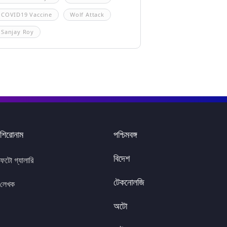
COVID19 Vaccine
Wolf Attack
Sanjay Roy
শিরোনাম
পশ্চিমবঙ্গ
বিদেশ
ফটো গ্যালারি
টেকনোলজি
লেখক
অটো