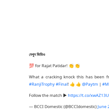
দেখুন ভিডিও
💯 for Rajat Patidar! 👏 👏
What a cracking knock this has been f
#RanjiTrophy
#Final
! 👍 👍
@Paytm
|
#M
Follow the match ▶️
https://t.co/xwAZ13
— BCCI Domestic (@BCCIdomestic)
June 