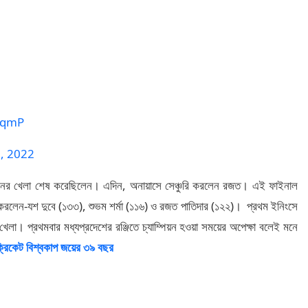
dlqmP
, 2022
িনের খেলা শেষ করেছিলেন। এদিন, অনায়াসে সেঞ্চুরি করলেন রজত। এই ফাইনাল
চুরি করলেন-যশ দুবে (১৩৩), শুভম শর্মা (১১৬) ও রজত পাতিদার (১২২)। প্রথম ইনিংসে
েলা। প্রথমবার মধ্যপ্রদেশের রঞ্জিতে চ্যাম্পিয়ন হওয়া সময়ের অপেক্ষা বলেই মনে
্রিকেট বিশ্বকাপ জয়ের ৩৯ বছর