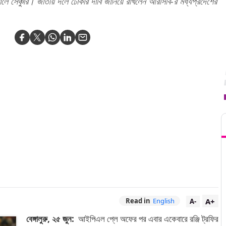
ে সেঞ্চুরি। জাতীয় দলে ঢোকার দাবি জানিয়ে রাখলেন আরসিবি-র মধ্যপ্রদেশের
T
A+
Read in
English
A-
বেঙ্গালুরু, ২৫ জুন:
আইপিএল প্লে অফের পর এবার একেবারে রঞ্জি ট্রফির