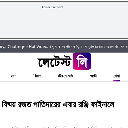
Advertisement
rjee Hot Video: উষ্ণতার সব পারদ ছাড়িয়ে সোশ্যাল মিডিয়ায় আগুন ঝরালেন তানিয়া চ্যাটার্
দেশ
বিদেশ
টেকনোলজি
অটো
খেলা
ময় রজত পাতিদারের এবার রঞ্জি ফাইনালে