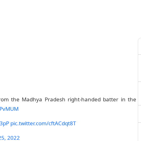
rom the Madhya Pradesh right-handed batter in the
PvMUM
U3pP
pic.twitter.com/cftACdqt8T
25, 2022