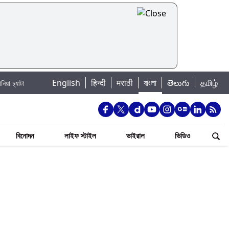
|
English
हिन्दी
मराठी
বাংলা
తెలుగు
தமிழ்
জি
Jannat Toha Hot Video: জান্নাত তোহার নতুন ইনস্টা পোস্ট দেখে হৃদয় গলল নেটিজে
বিনোদন
লাইফ স্টাইল
ভাইরাল
ভিডিও