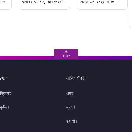
েকে
অনবদ্য ৯১ রান, আয়ারল্যান্ডকে
সামনে এল ২০২৫ সালের
নশিপ,
হারিয়ে সিরিজ জয় করল ওয়েস্ট
আইসিসি মহিলা ক্রিকেট
দেশ,
ইন্ডিজ
বিশ্বকাপের সময়সূচী; ৩০
সেপ্টেম্বর এম. চিন্নাস্বামী
স্টেডিয়ামে উদ্বোধনী ম্যাচে
শ্রীলঙ্কার মুখোমুখি আয়োজক
ভারত
খেলা
লাইফ স্টাইল
ক্রিকেট
খাবার
ফুটবল
ভ্রমণ
ফ্যাশান