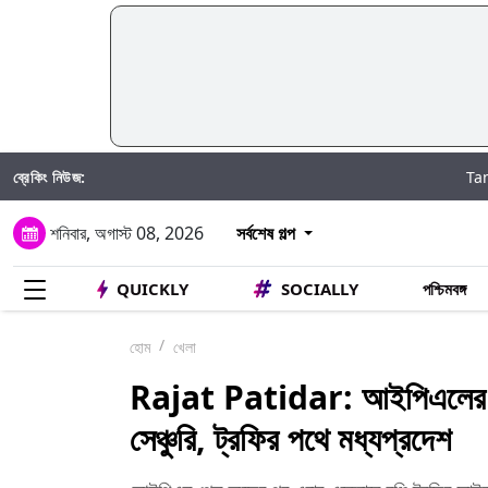
ব্রেকিং নিউজ:
Taniya Chatte
শনিবার, অগাস্ট 08, 2026
সর্বশেষ গল্প
QUICKLY
SOCIALLY
পশ্চিমবঙ্গ
হোম
খেলা
Rajat Patidar: আইপিএলের বিষ্
সেঞ্চুরি, ট্রফির পথে মধ্যপ্রদেশ