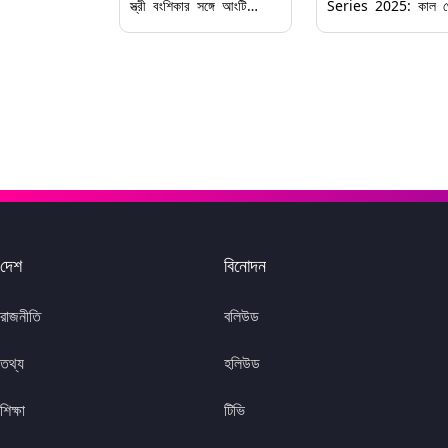
স্ত্রী বংশিকার সঙ্গে আংটি
Series 2025: কাল থ
বদলের ছবি দিয়ে পোস্ট ডিলিট
শুরু বিশ্ব টেস্ট চ্যাম্পিয়
কুলদীপ যাদবের, তাহলে কি
নামছে শ্রীলঙ্কা ও বাংলা
বিচ্ছেদ! কিন্তু কেন
জানুন সূচি
দেশ
বিনোদন
রাজনীতি
বলিউড
তথ্য
হলিউড
শিক্ষা
টিভি