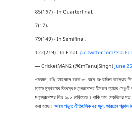
85(167) - In Quarterfinal.
7(17).
79(149) - In Semifinal.
122(219) - In Final.
pic.twitter.com/fsbLE
— CricketMAN2 (@ImTanujSingh)
June 25
গতকাল, রঞ্জি ফাইনালে রজত ৬৭ রানে অপরাজিত অবস্থায় দ
ম্যাচে মুম্বইয়ের বিরুদ্ধে মধ্যপ্রদেশের তিনজন ব্যাটার সেঞ্
মধ্যপ্রদেশের লিড ১০০ ছাড়িয়েছে। বাকি আর দেড়দিনের মত খ
করা হচ্ছে।
আরও পড়ুন: ঐতিহাসিক ২৫ জুন, ভারতের প্রথম ক