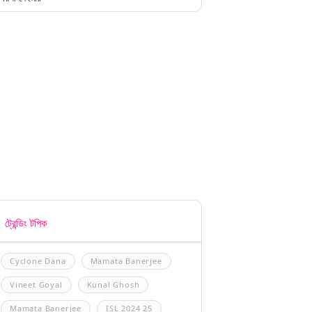
ট্রেন্ডিং টপিক
Cyclone Dana
Mamata Banerjee
Vineet Goyal
Kunal Ghosh
Mamata Banerjee
ISL 2024 25