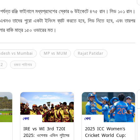
পর্যন্ত রঞ্জি ফাইনালে মধ্যপ্রদেশের স্কোর ৬ উইকেটে ৪৭৫ রান। লিড ১০১ রান।
ণ এখনও তাদের পুরো একটা ইনিংস ব্যাট করতে হবে, লিড নিতে হবে, এবং তারপর
লার বাকি মাত্র ১৫০ ওভারের মত।
adesh vs Mumbai
MP vs MUM
Rajat Patidar
22
রজত পাতিদার
খেলা
খেলা
IRE vs WI 3rd T20I
2025 ICC Women’s
2025: ওপেনার এভিন লুইসের
Cricket World Cup: