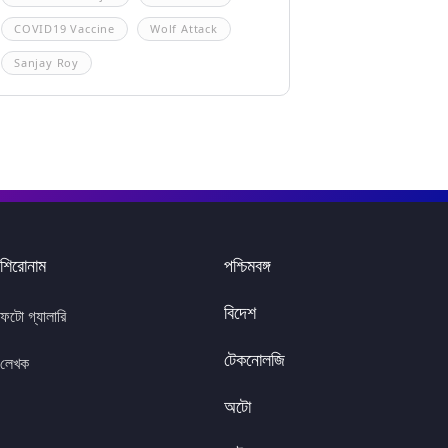
COVID19 Vaccine
Wolf Attack
Sanjay Roy
শিরোনাম
পশ্চিমবঙ্গ
বিদেশ
ফটো গ্যালারি
টেকনোলজি
লেখক
অটো