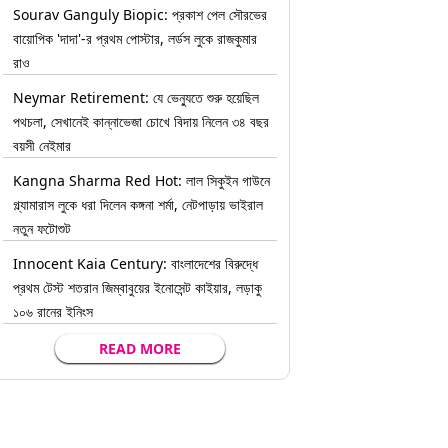
Sourav Ganguly Biopic: প্রকাশ পেল সৌরভের
বায়োপিক 'দাদা'-র প্রথম পোস্টার, লর্ডস লুকে রাজকুমার
রাও
Neymar Retirement: যে ভেন্যুতে শুরু হয়েছিল
পথচলা, সেখানেই কান্নাভেজা চোখে বিদায় নিলেন ৩৪ বছর
বয়সী নেইমার
Kangna Sharma Red Hot: লাল সিকুইন গাউনে
গ্ল্যামারাস লুকে ধরা দিলেন কঙ্গনা শর্মা, নেটপাড়ায় ভাইরাল
নতুন ফটোশুট
Innocent Kaia Century: বাংলাদেশের বিরুদ্ধে
প্রথম টেস্ট শতরান জিম্বাবুয়ের ইনোসেন্ট কাইয়ার, লড়াকু
১০৬ রানের ইনিংস
READ MORE