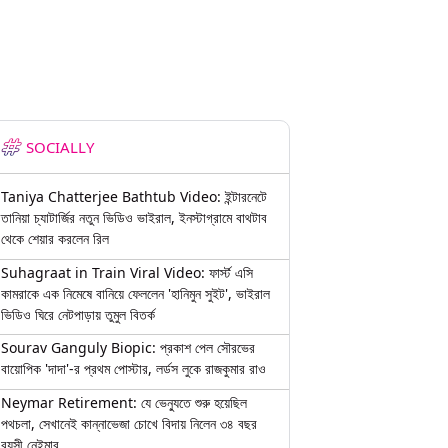
SOCIALLY
Taniya Chatterjee Bathtub Video: ইন্টারনেটে
তানিয়া চ্যাটার্জির নতুন ভিডিও ভাইরাল, ইনস্টাগ্রামে বাথটাব
থেকে শেয়ার করলেন রিল
Suhagraat in Train Viral Video: ফার্স্ট এসি
কামরাকে এক নিমেষে বানিয়ে ফেললেন 'হানিমুন সুইট', ভাইরাল
ভিডিও ঘিরে নেটপাড়ায় তুমুল বিতর্ক
Sourav Ganguly Biopic: প্রকাশ পেল সৌরভের
বায়োপিক 'দাদা'-র প্রথম পোস্টার, লর্ডস লুকে রাজকুমার রাও
Neymar Retirement: যে ভেন্যুতে শুরু হয়েছিল
পথচলা, সেখানেই কান্নাভেজা চোখে বিদায় নিলেন ৩৪ বছর
বয়সী নেইমার