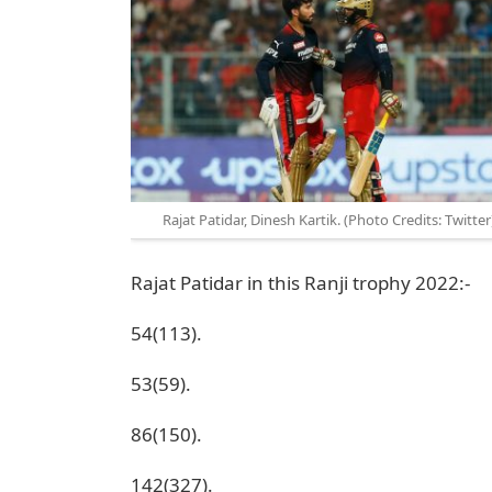
Rajat Patidar, Dinesh Kartik. (Photo Credits: Twitter
Rajat Patidar in this Ranji trophy 2022:-
54(113).
53(59).
86(150).
142(327).