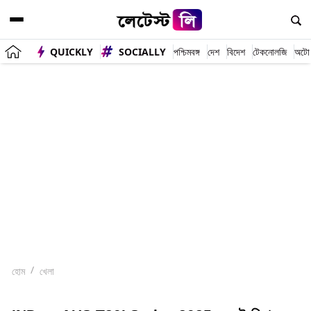
QUICKLY
SOCIALLY
পশ্চিমবঙ্গ
দেশ
বিদেশ
টেকনোলজি
অটো
হোম
খেলা