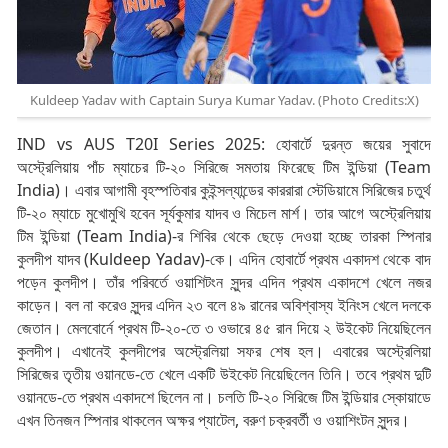
Kuldeep Yadav with Captain Surya Kumar Yadav. (Photo Credits:X)
IND vs AUS T20I Series 2025: হোবার্টে দুরন্ত জয়ের সুবাদে
অস্ট্রেলিয়ায় পাঁচ ম্যাচের টি-২০ সিরিজে সমতায় ফিরেছে টিম ইন্ডিয়া (Team
India)। এবার আগামী বৃহস্পতিবার কুইন্সল্যান্ডের কাররারা স্টেডিয়ামে সিরিজের চতুর্থ
টি-২০ ম্যাচে মুখোমুখি হবেন সূর্যকুমার যাদব ও মিচেল মার্শ। তার আগে অস্ট্রেলিয়ায়
টিম ইন্ডিয়া (Team India)-র শিবির থেকে ছেড়ে দেওয়া হচ্ছে তারকা স্পিনার
কুলদীপ যাদব (Kuldeep Yadav)-কে। এদিন হোবার্টে প্রথম একাদশ থেকে বাদ
পড়েন কুলদীপ। তাঁর পরিবর্তে ওয়াশিটংন সুন্দর এদিন প্রথম একাদশে খেলে নজর
কাড়েন। বল না করেও সুন্দর এদিন ২৩ বলে ৪৯ রানের অবিশ্বাস্য ইনিংস খেলে দলকে
জেতান। মেলবোর্নে প্রথম টি-২০-তে ৩ ওভারে ৪৫ রান দিয়ে ২ উইকেট নিয়েছিলেন
কুলদীপ। এখানেই কুলদীপের অস্ট্রেলিয়া সফর শেষ হল। এবারের অস্ট্রেলিয়া
সিরিজের তৃতীয় ওয়ানডে-তে খেলে একটি উইকেট নিয়েছিলেন তিনি। তবে প্রথম দুটি
ওয়ানডে-তে প্রথম একাদশে ছিলেন না। চলতি টি-২০ সিরিজে টিম ইন্ডিয়ার স্কোয়াডে
এখন তিনজন স্পিনার থাকলেন অক্ষর প্যাটেল, বরুণ চক্রবর্তী ও ওয়াশিংটন সুন্দর।