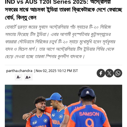
IND vs AUS T20I Series 2025: অস্ট্রেলিয়া
সফরের মাঝে আচমকা ইন্ডিয়া তারকা ক্রিকেটারকে দেশে ফেরাচ্ছে
বোর্ড, কিন্তু কেন
হোবার্টে দুরন্ত জয়ের সুবাদে অস্ট্রেলিয়ায় পাঁচ ম্যাচের টি-২০ সিরিজে
সমতায় ফিরেছে টিম ইন্ডিয়া। এবার আগামী বৃহস্পতিবার কুইন্সল্যান্ডের
কাররারা স্টেডিয়ামে সিরিজের চতুর্থ টি-২০ ম্যাচে মুখোমুখি হবেন সূর্যকুমার
যাদব ও মিচেল মার্শ। তার আগে অস্ট্রেলিয়ায় টিম ইন্ডিয়ার শিবির থেকে
ছেড়ে দেওয়া হচ্ছে তারকা স্পিনার কুলদীপ যাদবকে।
partha.chandra
|
Nov 02, 2025 10:12 PM IST
A+
A-