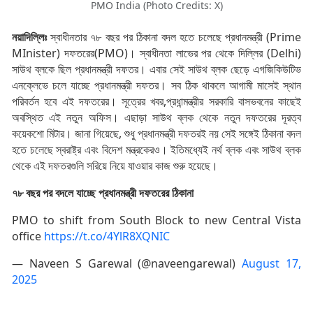
PMO India (Photo Credits: X)
নয়াদিল্লিঃ
স্বাধীনতার ৭৮ বছর পর
ঠিকানা
বদল
হতে
চলেছে
প্রধানমন্ত্রী
(Prime
MInister
)
দফতরের
(PMO)
।
স্বাধীনতা
লাভের
পর
থেকে
দিল্লির
(Delhi)
সাউথ
ব্লকে
ছিল
প্রধানমন্ত্রী
দফতর
।
এবার
সেই
সাউথ
ব্লক
ছেড়ে
এগজিকিউটিভ
এনক্লেভে
চলে
যাচ্ছে
প্রধানমন্ত্রী
দফতর
।
সব
ঠিক
থাকলে
আগামী
মাসেই
স্থান
পরিবর্তন
হবে
এই
দফতরের
।
সূত্রের
খবর
,
প্রধান্মন্ত্রীর
সরকারি বাসভবনের
কাছেই
অবস্থিত
এই
নতুন
অফিস
।
এছাড়া
সাউথ
ব্লক
থেকে
নতুন
দফতরের
দূরত্ব
কয়েকশো
মিটার
।
জানা
গিয়েছে
,
শুধু
প্রধানমন্ত্রী
দফতরই
নয়
সেই
সঙ্গেই
ঠিকানা
বদল
হতে
চলেছে
স্বরাষ্ট্র এবং বিদেশ মন্ত্রকেরও।
ইতিমধ্যেই
নর্থ ব্লক এবং সাউথ ব্লক
থেকে
এই
দফতরগুলি
সরিয়ে
নিয়ে
যাওয়ার
কাজ
শুরু
হয়েছে
।
৭৮ বছর পর বদলে যাচ্ছে প্রধানমন্ত্রী দফতরের ঠিকানা
PMO to shift from South Block to new Central Vista
office
https://t.co/4YlR8XQNIC
— Naveen S Garewal (@naveengarewal)
August 17,
2025