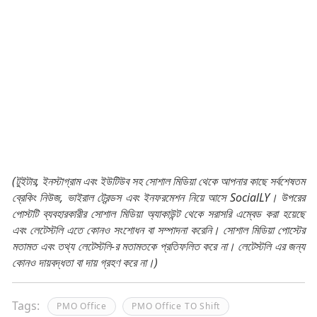
(টুইটার, ইনস্টাগ্রাম এবং ইউটিউব সহ সোশাল মিডিয়া থেকে আপনার কাছে সর্বশেষতম
ব্রেকিং নিউজ, ভাইরাল ট্রেন্ডস এবং ইনফরমেশন নিয়ে আসে SocialLY। উপরের
পোস্টটি ব্যবহারকারীর সোশাল মিডিয়া অ্যাকাউন্ট থেকে সরাসরি এম্বেড করা হয়েছে
এবং লেটেস্টলি এতে কোনও সংশোধন বা সম্পাদনা করেনি। সোশাল মিডিয়া পোস্টের
মতামত এবং তথ্য লেটেস্টলি-র মতামতকে প্রতিফলিত করে না। লেটেস্টলি এর জন্য
কোনও দায়বদ্ধতা বা দায় গ্রহণ করে না।)
Tags:
PMO Office
PMO Office TO Shift