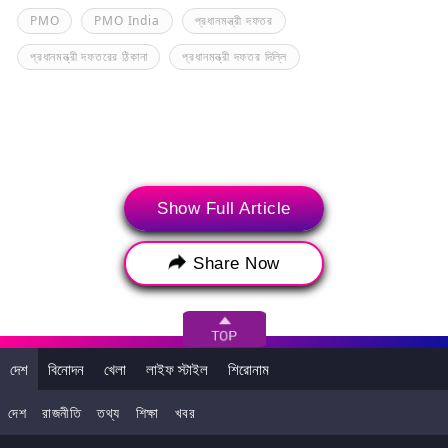
PMO
PMO India
প্রধানমন্ত্রী দফতর
প্রধানমন্ত্রী দফতরের ঠিকানা
প্রধানমন্ত্রী দফতর দিল্লি
Show Full Article
Share Now
>
দেশ
বিনোদন
খেলা
লাইফ স্টাইল
শিরোনাম
আপনি এটাও পছন্দ করতে পারেন
দেশ
রাজনীতি
তথ্য
শিক্ষা
খবর