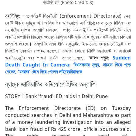
প্রতীকী ছবি (Photo Credit: X)
নয়াদিল্লি:
এনফোর্সমেন্ট ডিরেক্টরেট (Enforcement Directorate) ৪২৫
কোটি টাকার ব্যাঙ্ক ঋণ জালিয়াতির অভিযোগে অর্থ পাচারের তদন্তে দিল্লি এবং
মহারাষ্ট্রে ব্যাপক তল্লাশি চালাচ্ছে। গুপ্ত এক্সিম ইন্ডিয়া প্রাইভেট লিমিটেড নামে
একটি কোম্পানির বিরুদ্ধে তদন্তে দিল্লির ৯টি স্থান এবং পুনের একটি স্থানে চালানো
তল্লাশি হয়েছে। তল্লাশির সময় ইডি ডকুমেন্টস, ইনভয়েস, ব্যাঙ্ক স্টেটমেন্ট এবং
ডিজিটাল রেকর্ডস সংগ্রহ করেছে। এখনও কোনো নির্দিষ্ট অ্যারেস্ট বা অ্যাসেট
অ্যাটাচমেন্টের খবর পাওয়া যায়নি, তদন্ত চলছে।
আরও পড়ুন:
Sudden
Death Caught In Camera: বিধানসভায় মৃত্যু, নাচতে গিয়ে পড়ে
গেলেন, 'যমরাজ' টেনে নিয়ে গেলেন লাইব্রেরিয়ানকে
ব্যাঙ্ক জালিয়াতির অভিযোগে ইডির তল্লাশি
STORY | Bank 'fraud': ED raids in Delhi, Pune
The Enforcement Directorate (ED) on Tuesday
conducted searches in Delhi and Maharashtra as part
of a money laundering investigation into an alleged
bank loan fraud of Rs 425 crore, official sources said.
The raids covered a total of…