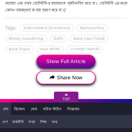
মতামত এবং তথ্য লেটেস্টলি-র মতামতকে প্রতিফলিত করে না। লেটেস্টলি এর জন্য
কোনও দায়বদ্ধতা বা দায় গ্রহণ করে না।)
Tags:
Enforcement Directorate
Maharashtra
Money Laundering
Delhi
Bank Loan Fraud
Bank Fraud
ব্যাঙ্ক জালিয়াতি
এনফোর্সমেন্ট ডিরেক্টরেট
ব্যাঙ্ক ঋণ জালিয়াতি
Show Full Article
Share Now
দেশ
বিনোদন
খেলা
লাইফ স্টাইল
শিরোনাম
দেশ
রাজনীতি
তথ্য
শিক্ষা
খবর