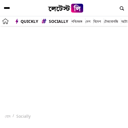
QUICKLY
SOCIALLY
পশ্চিমবঙ্গ
দেশ
বিদেশ
টেকনোলজি
অটো
হোম
Socially