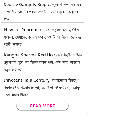
Sourav Ganguly Biopic: প্রকাশ পেল সৌরভের
বায়োপিক 'দাদা'-র প্রথম পোস্টার, লর্ডস লুকে রাজকুমার
রাও
Neymar Retirement: যে ভেন্যুতে শুরু হয়েছিল
পথচলা, সেখানেই কান্নাভেজা চোখে বিদায় নিলেন ৩৪ বছর
বয়সী নেইমার
Kangna Sharma Red Hot: লাল সিকুইন গাউনে
গ্ল্যামারাস লুকে ধরা দিলেন কঙ্গনা শর্মা, নেটপাড়ায় ভাইরাল
নতুন ফটোশুট
Innocent Kaia Century: বাংলাদেশের বিরুদ্ধে
প্রথম টেস্ট শতরান জিম্বাবুয়ের ইনোসেন্ট কাইয়ার, লড়াকু
১০৬ রানের ইনিংস
READ MORE