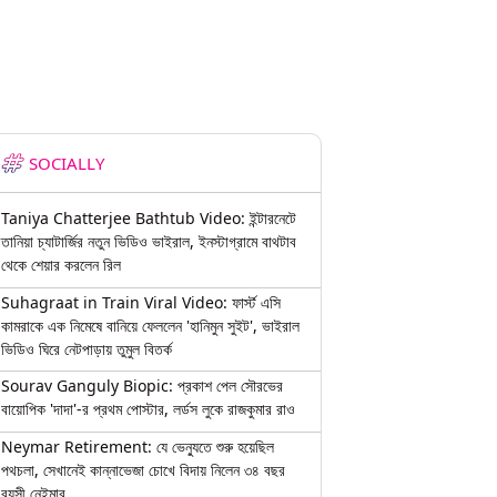
SOCIALLY
Taniya Chatterjee Bathtub Video: ইন্টারনেটে
তানিয়া চ্যাটার্জির নতুন ভিডিও ভাইরাল, ইনস্টাগ্রামে বাথটাব
থেকে শেয়ার করলেন রিল
Suhagraat in Train Viral Video: ফার্স্ট এসি
কামরাকে এক নিমেষে বানিয়ে ফেললেন 'হানিমুন সুইট', ভাইরাল
ভিডিও ঘিরে নেটপাড়ায় তুমুল বিতর্ক
Sourav Ganguly Biopic: প্রকাশ পেল সৌরভের
বায়োপিক 'দাদা'-র প্রথম পোস্টার, লর্ডস লুকে রাজকুমার রাও
Neymar Retirement: যে ভেন্যুতে শুরু হয়েছিল
পথচলা, সেখানেই কান্নাভেজা চোখে বিদায় নিলেন ৩৪ বছর
বয়সী নেইমার