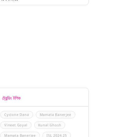
ট্রেন্ডিং টপিক
Cyclone Dana
Mamata Banerjee
Vineet Goyal
Kunal Ghosh
Mamata Banerjee
ISL 2024 25