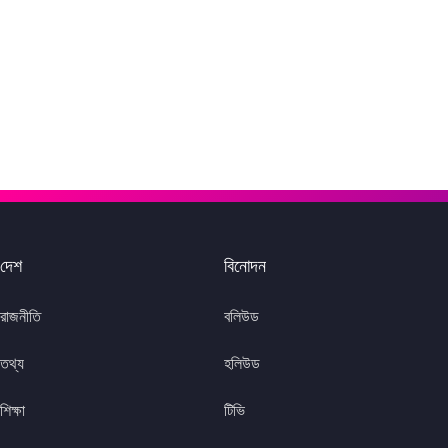
দেশ
বিনোদন
রাজনীতি
বলিউড
তথ্য
হলিউড
শিক্ষা
টিভি