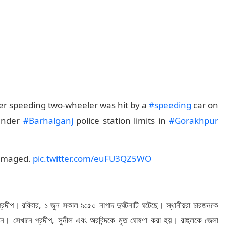
ter speeding two-wheeler was hit by a
#speeding
car on
 under
#Barhalganj
police station limits in
#Gorakhpur
damaged.
pic.twitter.com/euFU3QZ5WO
প্রদীপ। রবিবার, ১ জুন সকাল ৯:৫০ নাগাদ দুর্ঘটনাটি ঘটেছে। স্থানীয়রা চারজনকে
ে যান। সেখানে প্রদীপ, সুনীল এবং অরবিন্দকে মৃত ঘোষণা করা হয়। রাহুলকে জেলা