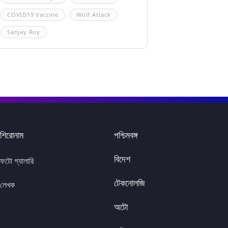
COVID19 Vaccine
Wolf Attack
Sanjay Roy
শিরোনাম
পশ্চিমবঙ্গ
বিদেশ
ফটো গ্যালারি
টেকনোলজি
লেখক
অটো