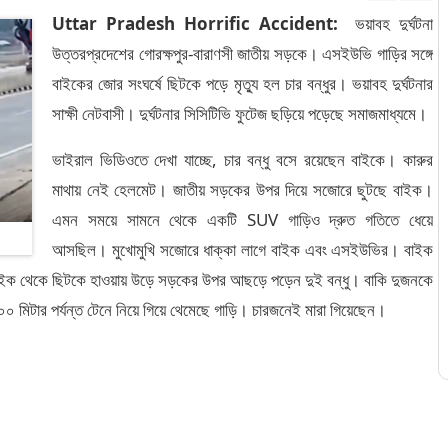
Uttar Pradesh Horrific Accident:
ভয়াবহ দুর্ঘটনা
উত্তরপ্রদেশের গোরক্ষপুর-বারাণসী জাতীয় সড়কে। এসইউভি গাড়ির সঙ্গে
বাইকের জোর সংঘর্ষে ছিটকে পড়ে মৃত্যু হল চার বন্ধুর। ভয়াবহ দুর্ঘটনার
সাক্ষী নেটবাসী। দুর্ঘটনার সিসিটিভি ফুটেজ ছড়িয়ে পড়েছে সমাজমাধ্যমে।
ভাইরাল ভিডিওতে দেখা যাচ্ছে, চার বন্ধু বসে রয়েছেন বাইকে। কারুর
মাথায় নেই হেলমেট। জাতীয় সড়কের উপর দিয়ে সজোরে ছুটছে বাইক।
এমন সময়ে সামনে থেকে একটি SUV গাড়িও দ্রুত গতিতে ধেয়ে
আসছিল। মুখোমুখি সজোরে ধাক্কা লাগে বাইক এবং এসইউভির। বাইক
েই বাইক থেকে ছিটকে হাওয়ায় উড়ে সড়কের উপর আছড়ে পড়েন দুই বন্ধু। বাকি দুজনকে
১০০ মিটার পর্যন্ত টেনে নিয়ে গিয়ে থেমেছে গাড়ি। চারজনেই মারা গিয়েছেন।