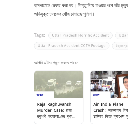
হাসপাতালে রেফার করা হয়। কিন্তু নিয়ে যাওয়ার পথে তাঁর মৃ
অভিযুক্ত চালকের খোঁজ চালাচ্ছে পুলিশ।
Tags:
Uttar Pradesh Horrific Accident
Utta
Uttar Pradesh Accident CCTV Footage
উত্তরপ্র
আপনি এটাও পছন্দ করতে পারেন
ভারত
ভারত
Raja Raghuvanshi
Air India Plane
Murder Case: রাজা
Crash: আমেদাবাদ বিমা
রঘুবংশী হত্যাকাণ্ডের দৃশ্য
দুর্ঘটনায় নিহত ক্যাপ্টেন স
পুনর্নির্মাণ, সোনম-সহ তিন
দেহ পৌঁছল বাড়িতে, চোখ