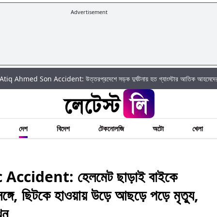
Advertisement
 Son Accident: উত্তরপ্রদেশে সড়ক দুর্ঘটনায় হত গ্যাংস্টার আতিক আহমেদের ছোট ছেল
দেশ
বিদেশ
টেকনোলজি
অটো
খেলা
ccident: হেলমেট ছাড়াই বাইকে
ঙ্গে, ছিটকে হাওয়ায় উড়ে আছড়ে পড়ে মৃত্যু,
ুন