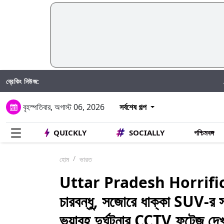
ব্রেকিং নিউজ:
Atiq Ahmed
বৃহস্পতিবার, অগাস্ট 06, 2026
সর্বশেষ গল্প
QUICKLY
SOCIALLY
পশ্চিমবঙ্গ
হোম
ভারত
Uttar Pradesh Horrific A
চারবন্ধু, সজোরে ধাক্কা SUV-র স
ভয়াবহ দুর্ঘটনার CCTV ফুটেজ দেখ