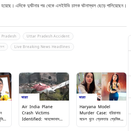
ত্যু হয়েছে। এদিকে দুর্ঘটনার পর থেকে এসইউভি চালক ঘটনাস্থল ছেড়ে পালিয়েছেন।
r Pradesh
Uttar Pradesh Accident
দেশ
Live Breaking News Headlines
ভারত
ভারত
Air India Plane
Haryana Model
ন
Crash Victims
Murder Case: হরিয়ানায়
ুমিতের
Identified: আহমেদাবাদ
মডেল খুনে গ্রেফতার প্রেমিক,
ের
বিমান দুর্ঘটনায় ১৩২ জনের দেহ
গলা কেটে হত্যাকে দুর্ঘটনার