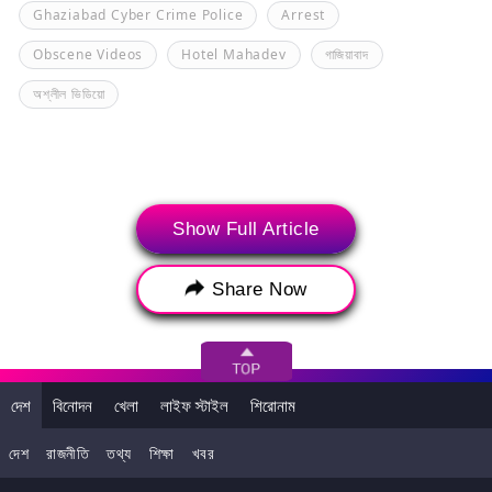
Ghaziabad Cyber Crime Police
Arrest
Obscene Videos
Hotel Mahadev
গাজিয়াবাদ
অশ্লীল ভিডিয়ো
Show Full Article
Share Now
দেশ
বিনোদন
খেলা
লাইফ স্টাইল
শিরোনাম
আপনি এটাও পছন্দ করতে পারেন
দেশ
রাজনীতি
তথ্য
শিক্ষা
খবর