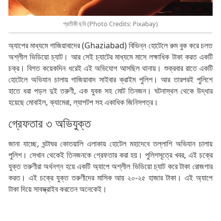
প্রতীকী ছবি (Photo Credits: Pixabay)
অ্যাপের মাধ্যমে গাজিয়াবাদের (Ghaziabad) বিভিন্ন হোটেলে রুম বুক করে চলত
অশ্লীল ভিডিয়ো চ্যাট। আর সেই চ্যাটের মাধ্যমে মাসে লক্ষাধিক টাকা করত একটি
চক্র। বিগত কয়েকদিন ধরেই এই অভিযোগ আসছিল থানায়। শুক্রবার রাতে একটি
হোটেলে অভিযান চালায় গাজিয়াবাদ সাইবার ক্রাইম পুলিশ। আর তারপরই পুলিশে
হাতে ধরা পড়ল দুই তরুণী, এক যুবক সহ মোট তিনজন। ঘটনাস্থল থেকে উদ্ধার
হয়েছে মোবাইল, ক্যামেরা, ল্যাপটপ সহ একাধিক জিনিসপত্র।
গ্রেফতার ৩ অভিযুক্ত
জানা যাচ্ছে, ঘন্টাঘর কোতয়ালি এলাকায় হোটেল মহাদেবে তল্লাশি অভিযান চালায়
পুলিশ। সেখান থেকেই তিনজনকে গ্রেফতার করা হয়। পুলিশসূত্রে খবর, এই চক্রে
যুক্ত তরুণীরা অর্ধনগ্ন হয়ে একটি অ্যাপে অশ্লীল ভিডিয়ো চ্যাট করে টাকা রোজগার
করত। এই চক্রে যুক্ত তরুণীদের মাসিক আয় ২০-২৫ হাজার টাকা। এই অ্যাপে
টাকা দিয়ে সাবস্ক্রাইব করতেন অনেকেই।