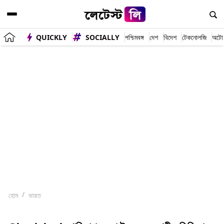
QUICKLY
SOCIALLY
পশ্চিমবঙ্গ
দেশ
বিদেশ
টেকনোলজি
অটো
হোম
ভারত