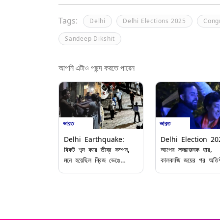
Tags:
Delhi
Delhi Elections 2025
Cong
Sandeep Dikshit
আপনি এটাও পছন্দ করতে পারেন
ভারত
ভারত
Delhi Earthquake:
Delhi Election 20
বিকট শব্দ করে তীব্র কম্পন,
আপের লজ্জাজনক হার,
মনে হয়েছিল ব্রিজ ভেঙে
কালকাজি জয়ের পর অতি
পড়েছে, ভূমিকম্পের ভয়াবহ
নাচকে 'নির্লজ্জ' বললেন স্
অভিজ্ঞতা জানালেন দিল্লিবাসী