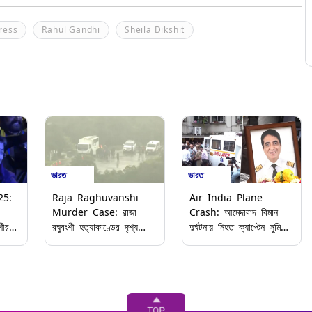
ress
Rahul Gandhi
Sheila Dikshit
ভারত
ভারত
25:
Raja Raghuvanshi
Air India Plane
Murder Case: রাজা
Crash: আমেদাবাদ বিমান
শীর
রঘুবংশী হত্যাকাণ্ডের দৃশ্য
দুর্ঘটনায় নিহত ক্যাপ্টেন সুমিতের
বাতী
পুনর্নির্মাণ, সোনম-সহ তিন
দেহ পৌঁছল বাড়িতে, চোখের
অভিযুক্তকে নিয়ে চেরাপুঞ্জির
জলে ছেলেকে চিরবিদায় জানালেন
ঘটনাস্থলে পুলিশ
বৃদ্ধ বাবা