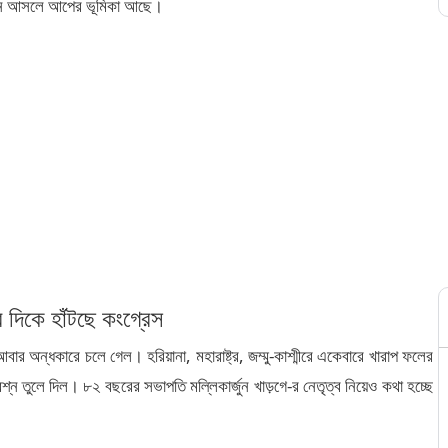
ছনে আসলে আপের ভূমিকা আছে।
িকে হাঁটছে কংগ্রেস
ার অন্ধকারে চলে গেল। হরিয়ানা, মহারাষ্ট্র, জম্মু-কাশ্মীরে একেবারে খারাপ ফলের
্রশ্ন তুলে দিল। ৮২ বছরের সভাপতি মল্লিকার্জুন খাড়গে-র নেতৃত্ব নিয়েও কথা হচ্ছে