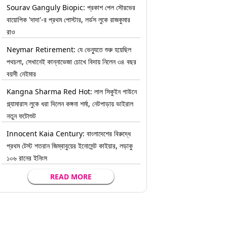
Sourav Ganguly Biopic: প্রকাশ পেল সৌরভের
বায়োপিক 'দাদা'-র প্রথম পোস্টার, লর্ডস লুকে রাজকুমার
রাও
Neymar Retirement: যে ভেন্যুতে শুরু হয়েছিল
পথচলা, সেখানেই কান্নাভেজা চোখে বিদায় নিলেন ৩৪ বছর
বয়সী নেইমার
Kangna Sharma Red Hot: লাল সিকুইন গাউনে
গ্ল্যামারাস লুকে ধরা দিলেন কঙ্গনা শর্মা, নেটপাড়ায় ভাইরাল
নতুন ফটোশুট
Innocent Kaia Century: বাংলাদেশের বিরুদ্ধে
প্রথম টেস্ট শতরান জিম্বাবুয়ের ইনোসেন্ট কাইয়ার, লড়াকু
১০৬ রানের ইনিংস
READ MORE