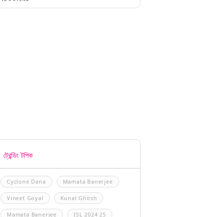
ট্রেন্ডিং টপিক
Cyclone Dana
Mamata Banerjee
Vineet Goyal
Kunal Ghosh
Mamata Banerjee
ISL 2024 25