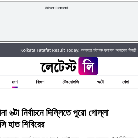
Advertisement
Kolkata Fatafat Result Today: কলকাতা ফটাফট ফলাফল আজকের বিজয়ী নম্বর এবং তা
দেশ
বিদেশ
টেকনোলজি
অটো
খেলা
া নির্বাচনে দিল্লিতে পুরো গোল্লা
াসি হাত শিবিরের