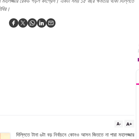
া মহালজ্জার রেকর্ড গড়ল কংগ্রেস। একটা সময় ১৫ বছর ক্ষমতায় থাকা দিল্লিতে
িবির।
T
A+
A-
দিল্লিতে টানা ৬টা বড় নির্বাচনে কোনও আসন জিততে না পারা মহালজ্জার