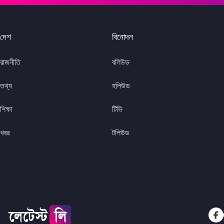
দেশ
বিনোদন
রাজনীতি
বলিউড
তথ্য
হলিউড
শিক্ষা
টিভি
খবর
টলিউড