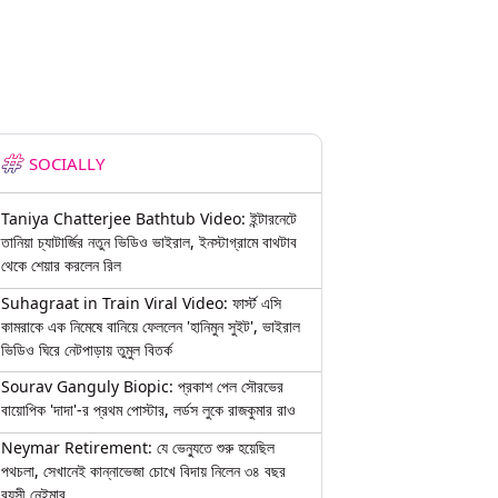
SOCIALLY
Taniya Chatterjee Bathtub Video: ইন্টারনেটে
তানিয়া চ্যাটার্জির নতুন ভিডিও ভাইরাল, ইনস্টাগ্রামে বাথটাব
থেকে শেয়ার করলেন রিল
Suhagraat in Train Viral Video: ফার্স্ট এসি
কামরাকে এক নিমেষে বানিয়ে ফেললেন 'হানিমুন সুইট', ভাইরাল
ভিডিও ঘিরে নেটপাড়ায় তুমুল বিতর্ক
Sourav Ganguly Biopic: প্রকাশ পেল সৌরভের
বায়োপিক 'দাদা'-র প্রথম পোস্টার, লর্ডস লুকে রাজকুমার রাও
Neymar Retirement: যে ভেন্যুতে শুরু হয়েছিল
পথচলা, সেখানেই কান্নাভেজা চোখে বিদায় নিলেন ৩৪ বছর
বয়সী নেইমার