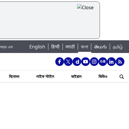
|
English
हिन्दी
मराठी
বাংলা
తెలుగు
தமிழ்
লিকা জানুন
WB Pending DA Arrears: শিক্ষক ও শিক্ষাকর্মীদের বকেয়া মহার্ঘ ভাতা নিয়ে
বিনোদন
লাইফ স্টাইল
ভাইরাল
ভিডিও