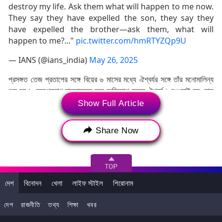
destroy my life. Ask them what will happen to me now.
They say they have expelled the son, they say they
have expelled the brother—ask them, what will
happen to me?..."
pic.twitter.com/hmRTYZQp9U
— IANS (@ians_india)
May 26, 2025
প্রসঙ্গত তেজ প্রতাপের সঙ্গে বিয়ের ৬ মাসের মধ্যে ঐশ্বর্যর সঙ্গে তাঁর মনোমালিন্য
শুরু হয়। তেজপ্রতাপ মাদকাসক্ত বলে অভিযোগ করেন ঐশ্বর্য। শুধু তাই নয়, লালু
প্রসাদের পরিবারের বিরুদ্ধেও অভব্য আচরণের অভিযোগ করেন ঐশ্বর্য। যা নিয়ে
Show Full Article
তেজপ্রতাপ এবং ঐশ্বর্যর বিচ্ছেদের খবর নিয়ে বিহারের রাজনীতিতে জোর চর্চা শুরু হয়ে
যায়।
Share Now
দেশ
বিনোদন
খেলা
লাইফ স্টাইল
শিরোনাম
দেশ
রাজনীতি
তথ্য
শিক্ষা
খবর