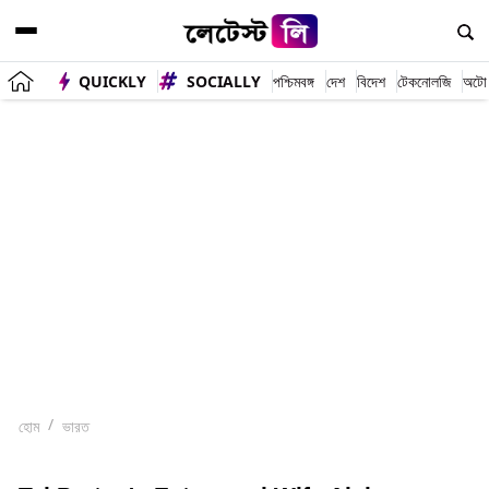
QUICKLY
SOCIALLY
পশ্চিমবঙ্গ
দেশ
বিদেশ
টেকনোলজি
অটো
হোম
ভারত