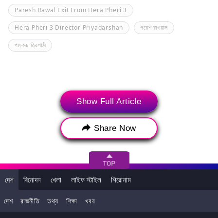
Paresh Rawal Exit From Hera Pheri 3
Hera Pheri 3 Director Priyadarshan
পরেশ রাওয়াল
পঙ্কজ ত্রিপাঠী
Show Full Article
Share Now
দেশ
বিনোদন
খেলা
লাইফ স্টাইল
শিরোনাম
আপনি এটাও পছন্দ করতে পারেন
দেশ
রাজনীতি
তথ্য
শিক্ষা
খবর