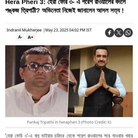
Hera Pheri 3: হেরা ফেরি ৩- এ পরেশ রাওয়ালের বদলে
পঙ্কজ ত্রিপাঠী? অভিনেতা নিজেই জানালেন আসল সত্য !
Indranil Mukherjee
|
May 23, 2025 04:02 PM IST
A+
A-
Pankaj Tripathi in herapheri 3 (Photo Credit: X)
‘হেরা ফেরি ৩’-এ বাবু ভাইয়ার চরিত্র থেকে পরেশ রাওয়ালের সরে যাওয়ার খবরে