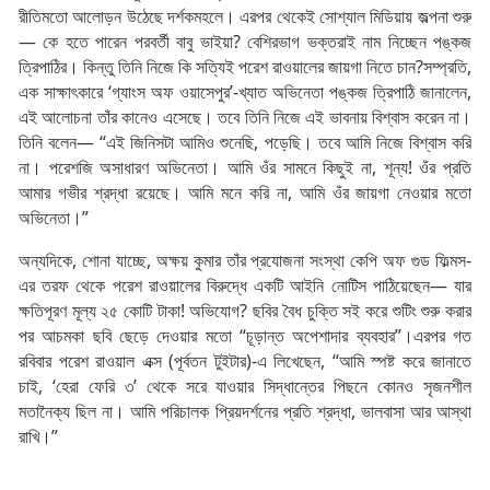
রীতিমতো আলোড়ন উঠেছে দর্শকমহলে। এরপর থেকেই সোশ্যাল মিডিয়ায় জল্পনা শুরু
— কে হতে পারেন পরবর্তী বাবু ভাইয়া? বেশিরভাগ ভক্তরাই নাম নিচ্ছেন পঙ্কজ
ত্রিপাঠির। কিন্তু তিনি নিজে কি সত্যিই পরেশ রাওয়ালের জায়গা নিতে চান?সম্প্রতি,
এক সাক্ষাৎকারে ‘গ্যাংস অফ ওয়াসেপুর’-খ্যাত অভিনেতা পঙ্কজ ত্রিপাঠি জানালেন,
এই আলোচনা তাঁর কানেও এসেছে। তবে তিনি নিজে এই ভাবনায় বিশ্বাস করেন না।
তিনি বলেন— “এই জিনিসটা আমিও শুনেছি, পড়েছি। তবে আমি নিজে বিশ্বাস করি
না। পরেশজি অসাধারণ অভিনেতা। আমি ওঁর সামনে কিছুই না, শূন্য! ওঁর প্রতি
আমার গভীর শ্রদ্ধা রয়েছে। আমি মনে করি না, আমি ওঁর জায়গা নেওয়ার মতো
অভিনেতা।”
অন্যদিকে, শোনা যাচ্ছে, অক্ষয় কুমার তাঁর প্রযোজনা সংস্থা কেপি অফ গুড ফিল্মস-
এর তরফ থেকে পরেশ রাওয়ালের বিরুদ্ধে একটি আইনি নোটিস পাঠিয়েছেন— যার
ক্ষতিপূরণ মূল্য ২৫ কোটি টাকা! অভিযোগ? ছবির বৈধ চুক্তি সই করে শুটিং শুরু করার
পর আচমকা ছবি ছেড়ে দেওয়ার মতো “চূড়ান্ত অপেশাদার ব্যবহার”।এরপর গত
রবিবার পরেশ রাওয়াল এক্স (পূর্বতন টুইটার)-এ লিখেছেন, “আমি স্পষ্ট করে জানাতে
চাই, ‘হেরা ফেরি ৩’ থেকে সরে যাওয়ার সিদ্ধান্তের পিছনে কোনও সৃজনশীল
মতানৈক্য ছিল না। আমি পরিচালক প্রিয়দর্শনের প্রতি শ্রদ্ধা, ভালবাসা আর আস্থা
রাখি।”