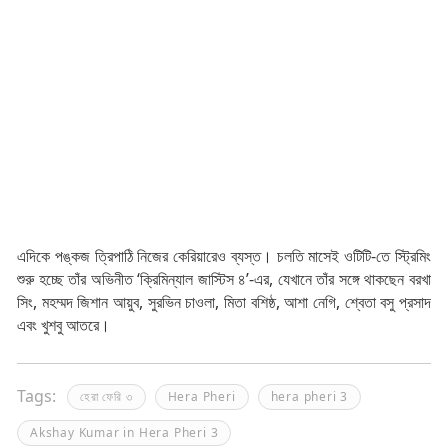
এদিকে পঙ্কজ ত্রিপাঠি নিজের কেরিয়ারেও ব্যস্ত। চলতি মাসেই ওটিটি-তে স্ট্রিমিং
শুরু হচ্ছে তাঁর অভিনীত ‘ক্রিমিন্যাল জাস্টিস ৪’-এর, যেখানে তাঁর সঙ্গে থাকছেন বরখা
সিং, মহম্মদ জিশান আয়ুব, সুরভিন চাওলা, মিতা বশিষ্ঠ, আশা নেগি, শ্বেতা বসু প্রসাদ
এবং খুশবু আতরে।
Tags:
হেরা ফেরি ৩
Hera Pheri
hera pheri 3
Akshay Kumar in Hera Pheri 3