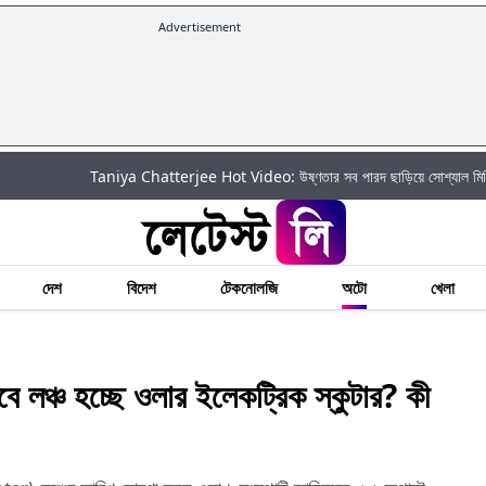
Advertisement
Taniya Chatterjee Hot Video: উষ্ণতার সব পারদ ছাড়িয়ে সোশ্যাল মিডিয়ায় আগুন ঝরা
দেশ
বিদেশ
টেকনোলজি
অটো
খেলা
্চ হচ্ছে ওলার ইলেকট্রিক স্কুটার? কী