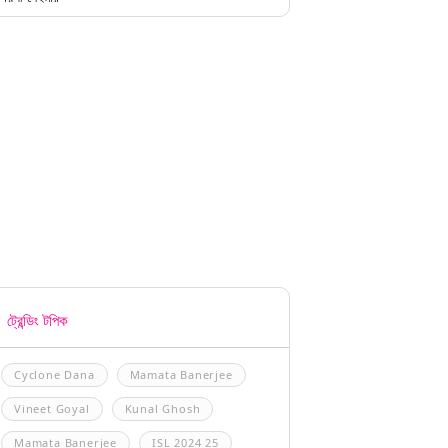
ট্রেন্ডিং টপিক
Cyclone Dana
Mamata Banerjee
Vineet Goyal
Kunal Ghosh
Mamata Banerjee
ISL 2024 25