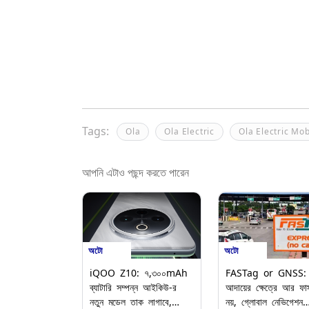
Tags:
Ola
Ola Electric
Ola Electric Mob
আপনি এটাও পছন্দ করতে পারেন
অটো
অটো
iQOO Z10: ৭,৩০০mAh
FASTag or GNSS: 
ব্যাটারি সম্পন্ন আইকিউ-র
আদায়ের ক্ষেত্রে আর ফাস্
নতুন মডেল তাক লাগাবে,
নয়, গ্লোবাল নেভিগেশন