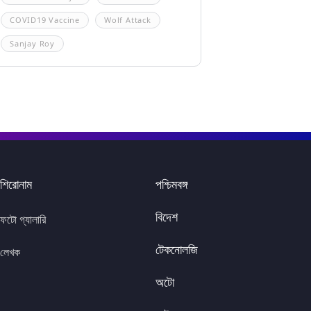
COVID19 Vaccine
Wolf Attack
Sanjay Roy
শিরোনাম
পশ্চিমবঙ্গ
বিদেশ
ফটো গ্যালারি
টেকনোলজি
লেখক
অটো