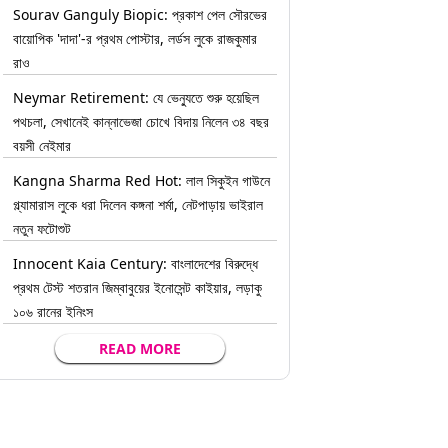
Sourav Ganguly Biopic: প্রকাশ পেল সৌরভের
বায়োপিক 'দাদা'-র প্রথম পোস্টার, লর্ডস লুকে রাজকুমার
রাও
Neymar Retirement: যে ভেন্যুতে শুরু হয়েছিল
পথচলা, সেখানেই কান্নাভেজা চোখে বিদায় নিলেন ৩৪ বছর
বয়সী নেইমার
Kangna Sharma Red Hot: লাল সিকুইন গাউনে
গ্ল্যামারাস লুকে ধরা দিলেন কঙ্গনা শর্মা, নেটপাড়ায় ভাইরাল
নতুন ফটোশুট
Innocent Kaia Century: বাংলাদেশের বিরুদ্ধে
প্রথম টেস্ট শতরান জিম্বাবুয়ের ইনোসেন্ট কাইয়ার, লড়াকু
১০৬ রানের ইনিংস
READ MORE