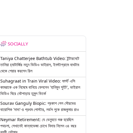
SOCIALLY
Taniya Chatterjee Bathtub Video: ইন্টারনেটে
তানিয়া চ্যাটার্জির নতুন ভিডিও ভাইরাল, ইনস্টাগ্রামে বাথটাব
থেকে শেয়ার করলেন রিল
Suhagraat in Train Viral Video: ফার্স্ট এসি
কামরাকে এক নিমেষে বানিয়ে ফেললেন 'হানিমুন সুইট', ভাইরাল
ভিডিও ঘিরে নেটপাড়ায় তুমুল বিতর্ক
Sourav Ganguly Biopic: প্রকাশ পেল সৌরভের
বায়োপিক 'দাদা'-র প্রথম পোস্টার, লর্ডস লুকে রাজকুমার রাও
Neymar Retirement: যে ভেন্যুতে শুরু হয়েছিল
পথচলা, সেখানেই কান্নাভেজা চোখে বিদায় নিলেন ৩৪ বছর
বয়সী নেইমার