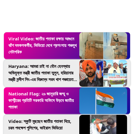
Viral Video: জাতীয় পতাকা রক্ষায় আগুনে
ঝাঁপ দমকলকর্মীর, ভিডিয়ো দেখে প্রশংসায় পঞ্চমুখ
নেটাগরিক
Haryana: আমরা চাই না যৌন হেনস্থায়
অভিযুক্ত মন্ত্রী জাতীয় পতাকা তুলুন, হরিয়ানার
মন্ত্রী সন্দীপ সিং-এর বিরুদ্ধে সরব খাপ পঞ্চায়েত
প্রধান
National Flag: ২৬ জানুয়ারি জম্মু ও
কাশ্মীরের প্রতিটি সরকারি অফিসে উড়বে জাতীয়
পতাকা
Video: স্কুটি মুছছেন জাতীয় পতাকা দিয়ে,
চরম পদক্ষেপ পুলিশের, ভাইরাল ভিডিয়ো