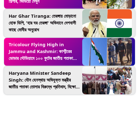
শিল্পার, ভিডিয়ো দেখুন
Har Ghar Tiranga: তেরঙ্গায় মোড়ানো
হোক ডিপি, 'হার ঘর তেরঙ্গা' অভিযানে দেশবাসী
কাছে মোদীর অনুরোধ
Tricolour Flying High in
Jammu and Kashmir: কাশ্মীরের
ডোডার স্টেডিয়ামে ১০০ ফুটের জাতীয় পতাকা
উত্তোলন সেনার, দেখুন ভিডিয়ো
Haryana Minister Sandeep
Singh: যৌন হেনস্থায় অভিযুক্ত মন্ত্রীর
জাতীয় পতাকা তোলার বিরুদ্ধে প্রতিবাদ, বিক্ষোভ
কুরুক্ষেত্রে