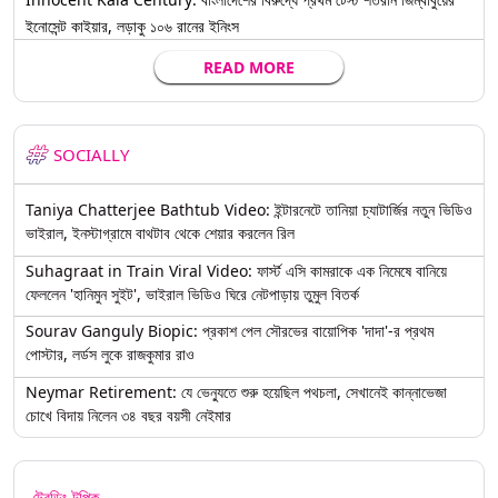
ইনোসেন্ট কাইয়ার, লড়াকু ১০৬ রানের ইনিংস
READ MORE
SOCIALLY
Taniya Chatterjee Bathtub Video: ইন্টারনেটে তানিয়া চ্যাটার্জির নতুন ভিডিও
ভাইরাল, ইনস্টাগ্রামে বাথটাব থেকে শেয়ার করলেন রিল
Suhagraat in Train Viral Video: ফার্স্ট এসি কামরাকে এক নিমেষে বানিয়ে
ফেললেন 'হানিমুন সুইট', ভাইরাল ভিডিও ঘিরে নেটপাড়ায় তুমুল বিতর্ক
Sourav Ganguly Biopic: প্রকাশ পেল সৌরভের বায়োপিক 'দাদা'-র প্রথম
পোস্টার, লর্ডস লুকে রাজকুমার রাও
Neymar Retirement: যে ভেন্যুতে শুরু হয়েছিল পথচলা, সেখানেই কান্নাভেজা
চোখে বিদায় নিলেন ৩৪ বছর বয়সী নেইমার
ট্রেন্ডিং টপিক