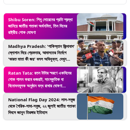
Shibu Soren: শিবু সোরেনের প্রতি শ্রদ্ধা
জানিয়ে জাতীয় পতাকা অর্ধনমিত, তিন দিনের
রাষ্ট্রীয় শোক ঘোষণা
Madhya Pradesh: 'পাকিস্তান জিন্দাবাদ'
স্লোগান দিয়ে গ্রেফতার, আদালতের নির্দেশে
'ভারত মাতা কী জয়' বলল অভিযুক্ত, দেখুন
ভিডিয়ো
Ratan Tata: রতন টাটার স্মরণে একদিনের
শোক পালন করবে গুজরাট, সাংস্কৃতিক বা
বিনোদনমূলক অনুষ্ঠান বন্ধ রাখার ঘোষণা
প্রশাসনের
National Flag Day 2024: লাল-সবুজ
থেকে গৈরিক-সাদা-সবুজ, ২২ জুলাই জাতীয় পতাকা
দিবসে জানুন তিরঙ্গার ইতিহাস