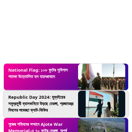
National Flag: ১০৮ ফুটের সুবিশাল
পতাকা উত্তোলিত হল হায়দরাবাদে
Republic Day 2024: মুম্বইয়ের
সমুদ্রমুখী ব্যালকনিতে উড়ছে তেরঙ্গা, প্রজাতন্ত্র
দিবসের শুভেচ্ছা ক্যাট-ভিকির
পুঞ্চের শহিদদের সম্মানে Ajote War
Memorial-এ ৭০ ফুটের তেরঙ্গা, অপূর্ব