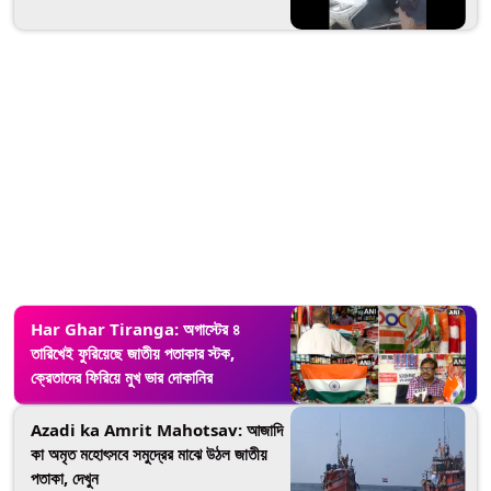
Har Ghar Tiranga: অগাস্টের ৪
তারিখেই ফুরিয়েছে জাতীয় পতাকার স্টক,
ক্রেতাদের ফিরিয়ে মুখ ভার দোকানির
Azadi ka Amrit Mahotsav: আজাদি
কা অমৃত মহোৎসবে সমুদ্রের মাঝে উঠল জাতীয়
পতাকা, দেখুন