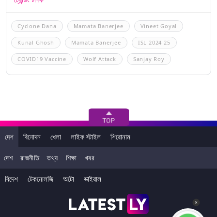
Cyclone Dana
Mamata Banerjee
Vineet Goyal
Kunal Ghosh
Mamata Banerjee
ISL 2024 25
COVID19 Vaccine
Wolf Attack
Sanjay Roy
দেশ
বিনোদন
খেলা
লাইফ স্টাইল
শিরোনাম
দেশ
রাজনীতি
তথ্য
শিক্ষা
খবর
বিদেশ
টেকনোলজি
অটো
ভাইরাল