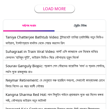
LOAD MORE
সর্বশেষ সংবাদ
ট্রেন্ডিং নিউজ
Taniya Chatterjee Bathtub Video: ইন্টারনেটে তানিয়া চ্যাটার্জির নতুন ভিডিও
ভাইরাল, ইনস্টাগ্রামে বাথটাব থেকে শেয়ার করলেন রিল
Suhagraat in Train Viral Video: ফার্স্ট এসি কামরাকে এক নিমেষে বানিয়ে
ফেললেন 'হানিমুন সুইট', ভাইরাল ভিডিও ঘিরে নেটপাড়ায় তুমুল বিতর্ক
Sourav Ganguly Biopic: প্রকাশ পেল সৌরভের বায়োপিক 'দাদা'-র প্রথম পোস্টার,
লর্ডস লুকে রাজকুমার রাও
Neymar Retirement: যে ভেন্যুতে শুরু হয়েছিল পথচলা, সেখানেই কান্নাভেজা চোখে
বিদায় নিলেন ৩৪ বছর বয়সী নেইমার
Kangna Sharma Red Hot: লাল সিকুইন গাউনে গ্ল্যামারাস লুকে ধরা দিলেন কঙ্গনা
শর্মা, নেটপাড়ায় ভাইরাল নতুন ফটোশুট
Innocent Kaia Century: বাংলাদেশের বিরুদ্ধে প্রথম টেস্ট শতরান জিম্বাবুয়ের