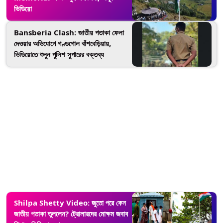
ভিডিয়ো
Bansberia Clash: জাতীয় পতাকা ফেলা
দেওয়ার অভিযোগে গণ্ডগোল বাঁশবেড়িয়ায়,
ভিডিয়োতে শুনুন পুলিশ সুপারের বক্তব্য
Shilpa Shetty Video: জুতো পরে কেন
জাতীয় পতাকা তুললেন? ট্রোলারদের মোক্ষম জবাব