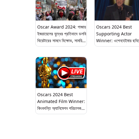
Oscar Award 2024: গাজায়
Oscars 2024 Best
ইজরায়েলের যুদ্ধের প্রতিবাদে ডলবি
Supporting Actor
থিয়েটারের সামনে বিক্ষোভ, সাময়িক
Winner: ওপেনহেইমার ছবি
স্তব্ধ লস অ্যাঞ্জেলস (দেখুন টুইট)
অনবদ্য অভিনয়,শ্রেষ্ঠ পার্শ্ব
অভিনেতার একাডেমি পুরস্কার
জিতলেন রবার্ট ডাউনি জুনিয়র
Oscars 2024 Best
Animated Film Winner:
কিংবদন্তি অ্যানিমেশন পরিচালক
হায়াও মিয়াজাকির 'দ্য বয় অ্যান্ড দ্য
হেরন' পেল সেরা অ্যানিমেশন ছবির
পুরস্কার