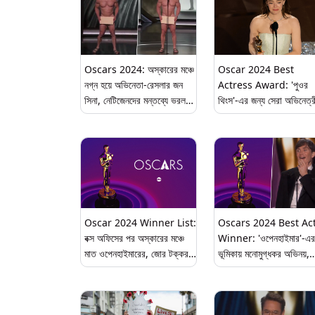
Oscars 2024: অস্কারের মঞ্চে
Oscar 2024 Best
নগ্ন হয়ে অভিনেতা-রেসলার জন
Actress Award: 'পুওর
সিনা, নেটিজেনদের মন্তব্যে ভরল
থিংস'-এর জন্য সেরা অভিনেত্র
সোশ্যাল মিডিয়া (দেখুন ভিডিও)
অস্কার জিতলেন এমা স্টোন,
দ্বিতীয়বার পুরস্কার জিতে কর
ইতিহাস (দেখুন টুইট)
Oscar 2024 Winner List:
Oscars 2024 Best Ac
বক্স অফিসের পর অস্কারের মঞ্চে
Winner: 'ওপেনহাইমার'-এর
মাত ওপেনহাইমারের, জোর টক্কর
ভূমিকায় মনোমুগ্ধকর অভিনয়,
পুওর থিংস এর (এক ঝলকে পুরো
অস্কারের মঞ্চে সেরা অভিনেতা
তালিকা)
খেতাব অর্জন সিলিয়ান মারফি-র
(দেখুন টুইট)