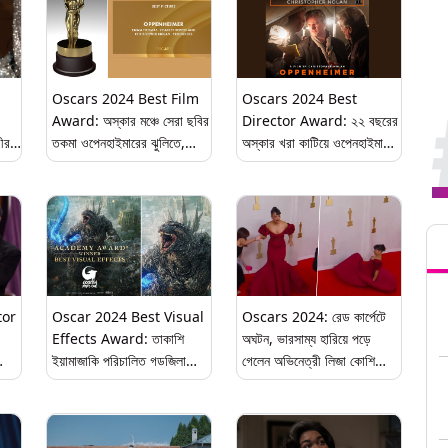
Oscars 2024 Best Film
Oscars 2024 Best
Award: অস্কার মঞ্চে সেরা ছবির
Director Award: ২২ বছরের
ীর
তকমা ওপেনহাইমারের ঝুলিতে,
অস্কার খরা কাটিয়ে ওপেনহাইমারের
আরও ৭টি বিভাগে এল শ্রেষ্ঠত্বের
জন্য সেরা পরিচালকের প্রথম
লেন
শিরোপা (দেখুন টুইট)
অস্কার ক্রিস্টোফার নোলানের(দেখুন
টুইট)
Tren
tor
Oscar 2024 Best Visual
Oscars 2024: রেড কার্পেটে
Effects Award: তাকাশি
অঘটন, ভারসাম্য হারিয়ে পড়ে
ইয়ামাজাকি পরিচালিত গডজিলা
গেলেন অভিনেত্রী লিজা কোশি
র
মাইনাস ওয়ানের ঝুলিতে একাডেমি
(দেখুন ভিডিও)
পুরস্কার (দেখুন টুইট)