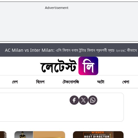
Advertisement
n vs Inter Milan: এসি মিলান বনাম ইন্টার মিলান প্রদশর্নী ম্যাচ ২০২৬: কীভাবে বিনামূল্য দেখব
দেশ
বিদেশ
টেকনোলজি
অটো
খেলা