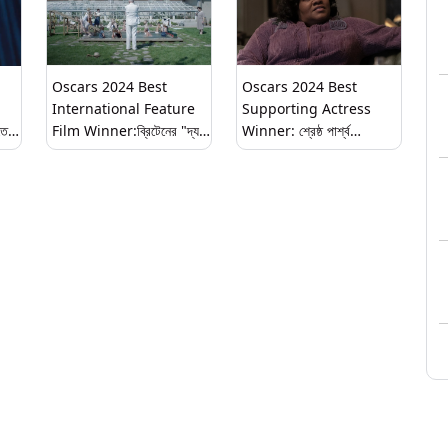
Oscars 2024 Best
Oscars 2024 Best
International Feature
Supporting Actress
তে
Film Winner:ব্রিটেনের "দ্য
Winner: শ্রেষ্ঠ পার্শ্ব
জোন অফ ইন্টারেস্ট" ছবিটি জিতে
অভিনেত্রীর পুরস্কার পেলেন
নিল সেরা আন্তর্জাতিক ফিচার
ডা'ভাইন জয় র‍্যাডলফ
ফিল্মের অস্কার পুরস্কার