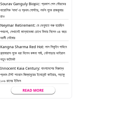
Sourav Ganguly Biopic: প্রকাশ পেল সৌরভের
বায়োপিক 'দাদা'-র প্রথম পোস্টার, লর্ডস লুকে রাজকুমার
রাও
Neymar Retirement: যে ভেন্যুতে শুরু হয়েছিল
পথচলা, সেখানেই কান্নাভেজা চোখে বিদায় নিলেন ৩৪ বছর
বয়সী নেইমার
Kangna Sharma Red Hot: লাল সিকুইন গাউনে
গ্ল্যামারাস লুকে ধরা দিলেন কঙ্গনা শর্মা, নেটপাড়ায় ভাইরাল
নতুন ফটোশুট
Innocent Kaia Century: বাংলাদেশের বিরুদ্ধে
প্রথম টেস্ট শতরান জিম্বাবুয়ের ইনোসেন্ট কাইয়ার, লড়াকু
১০৬ রানের ইনিংস
READ MORE