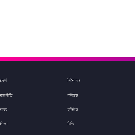
দেশ
বিনোদন
রাজনীতি
বলিউড
তথ্য
হলিউড
শিক্ষা
টিভি