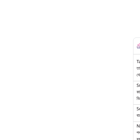
T
তা
থে
S
কা
ভি
S
বা
N
পথ
বয