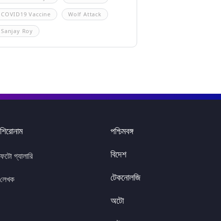
COVID19 Vaccine
Wolf Attack
Sanjay Roy
শিরোনাম
পশ্চিমবঙ্গ
বিদেশ
ফটো গ্যালারি
টেকনোলজি
লেখক
অটো