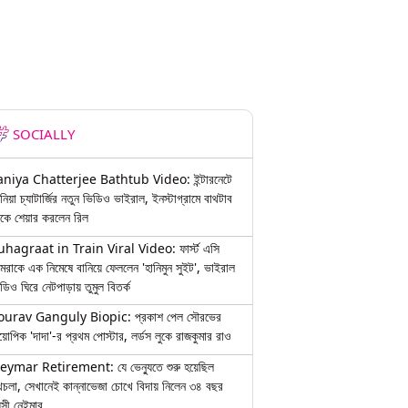
SOCIALLY
aniya Chatterjee Bathtub Video: ইন্টারনেটে
নিয়া চ্যাটার্জির নতুন ভিডিও ভাইরাল, ইনস্টাগ্রামে বাথটাব
কে শেয়ার করলেন রিল
uhagraat in Train Viral Video: ফার্স্ট এসি
মরাকে এক নিমেষে বানিয়ে ফেললেন 'হানিমুন সুইট', ভাইরাল
ডিও ঘিরে নেটপাড়ায় তুমুল বিতর্ক
ourav Ganguly Biopic: প্রকাশ পেল সৌরভের
য়োপিক 'দাদা'-র প্রথম পোস্টার, লর্ডস লুকে রাজকুমার রাও
eymar Retirement: যে ভেন্যুতে শুরু হয়েছিল
চলা, সেখানেই কান্নাভেজা চোখে বিদায় নিলেন ৩৪ বছর
়সী নেইমার