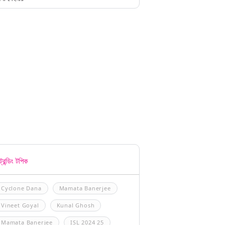
্রেন্ডিং টপিক
Cyclone Dana
Mamata Banerjee
Vineet Goyal
Kunal Ghosh
Mamata Banerjee
ISL 2024 25