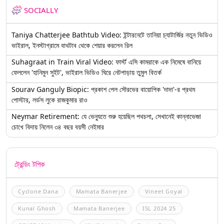
SOCIALLY
Taniya Chatterjee Bathtub Video: ইন্টারনেটে তানিয়া চ্যাটার্জির নতুন ভিডিও
ভাইরাল, ইনস্টাগ্রামে বাথটাব থেকে শেয়ার করলেন রিল
Suhagraat in Train Viral Video: ফার্স্ট এসি কামরাকে এক নিমেষে বানিয়ে
ফেললেন 'হানিমুন সুইট', ভাইরাল ভিডিও ঘিরে নেটপাড়ায় তুমুল বিতর্ক
Sourav Ganguly Biopic: প্রকাশ পেল সৌরভের বায়োপিক 'দাদা'-র প্রথম
পোস্টার, লর্ডস লুকে রাজকুমার রাও
Neymar Retirement: যে ভেন্যুতে শুরু হয়েছিল পথচলা, সেখানেই কান্নাভেজা
চোখে বিদায় নিলেন ৩৪ বছর বয়সী নেইমার
ট্রেন্ডিং টপিক
Cyclone Dana
Mamata Banerjee
Vineet Goyal
Kunal Ghosh
Mamata Banerjee
ISL 2024 25