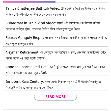
Taniya Chatterjee Bathtub Video: ইন্টারনেটে তানিয়া চ্যাটার্জির নতুন ভিডিও
ভাইরাল, ইনস্টাগ্রামে বাথটাব থেকে শেয়ার করলেন রিল
Suhagraat in Train Viral Video: ফার্স্ট এসি কামরাকে এক নিমেষে বানিয়ে
ফেললেন 'হানিমুন সুইট', ভাইরাল ভিডিও ঘিরে নেটপাড়ায় তুমুল বিতর্ক
Sourav Ganguly Biopic: প্রকাশ পেল সৌরভের বায়োপিক 'দাদা'-র প্রথম পোস্টার,
লর্ডস লুকে রাজকুমার রাও
Neymar Retirement: যে ভেন্যুতে শুরু হয়েছিল পথচলা, সেখানেই কান্নাভেজা চোখে
বিদায় নিলেন ৩৪ বছর বয়সী নেইমার
Kangna Sharma Red Hot: লাল সিকুইন গাউনে গ্ল্যামারাস লুকে ধরা দিলেন কঙ্গনা
শর্মা, নেটপাড়ায় ভাইরাল নতুন ফটোশুট
Innocent Kaia Century: বাংলাদেশের বিরুদ্ধে প্রথম টেস্ট শতরান জিম্বাবুয়ের
ইনোসেন্ট কাইয়ার, লড়াকু ১০৬ রানের ইনিংস
READ MORE