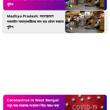
পুলিশ
Madhya Pradesh: মধ্যপ্রদেশে
লকডাউন অমান্যকারীদের কান ধরে ওঠবস করালো
পুলিশ
Coronavirus in West Bengal:
নতুন করে করোনার সংক্ৰমণ নিয়ে আরও কড়া